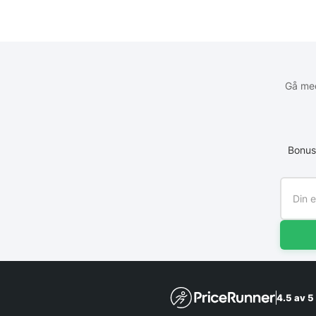
Gå med
Bonus
4.5 av 5