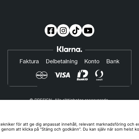
© DDESIGN. Alla rättigheter reserverade.
Om oss
|
Privacy policy
|
Cookiepolicy
|
Köp- och leveransvillkor
Telefonnummer:
019-507 40 01
ekniker för att ge dig anpassat innehåll, relevant marknadsföring och e
s genom att klicka på "Stäng och godkänn". Du kan själv när som helst k
Helgfria vardagar 10:00-12:00