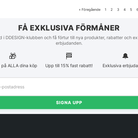
«
Föregående
1
2
3
4
5
FÅ EXKLUSIVA FÖRMÅNER
 i DDESIGN-klubben och få förtur till nya produkter, rabatter och ex
erbjudanden.
🎁
🏁︎
🔔
 på ALLA dina köp
Upp till 15% fast rabatt!
Exklusiva erbjud
SIGNA UPP