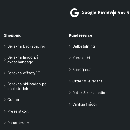
4.8 av 5
Shopping
Kundservice
Beräkna backspacing
Delbetalning
Beräkna längd på
Kundklubb
avgasbandage
Kundtjänst
Beräkna offset/ET
Order & leverans
Beräkna skillnaden på
däckstorlek
Retur & reklamation
Guider
Vanliga frågor
Presentkort
Rabattkoder