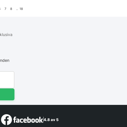
6
7
8
..
18
klusiva
anden
4.8 av 5