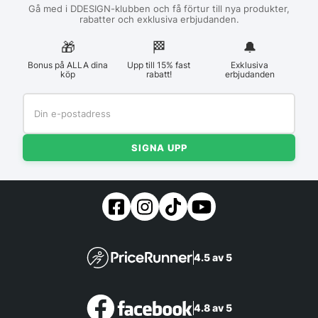
Gå med i DDESIGN-klubben och få förtur till nya produkter,
rabatter och exklusiva erbjudanden.
🎁
🏁︎
🔔
Bonus på ALLA dina
Upp till 15% fast
Exklusiva
köp
rabatt!
erbjudanden
SIGNA UPP
4.5 av 5
4.8 av 5