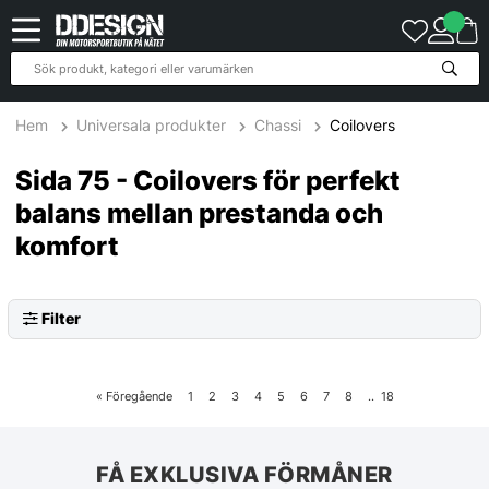
Hem
Universala produkter
Chassi
Coilovers
Sida 75 - Coilovers för perfekt
balans mellan prestanda och
komfort
Filter
«
Föregående
1
2
3
4
5
6
7
8
..
18
FÅ EXKLUSIVA FÖRMÅNER