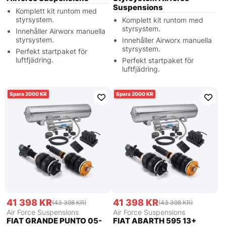
Suspensions
Komplett kit runtom med
styrsystem.
Komplett kit runtom med
styrsystem.
Innehåller Airworx manuella
styrsystem.
Innehåller Airworx manuella
styrsystem.
Perfekt startpaket för
luftfjädring.
Perfekt startpaket för
luftfjädring.
2000
2000
41 398 KR
41 398 KR
(43 398 KR)
(43 398 KR)
Air Force Suspensions
Air Force Suspensions
FIAT GRANDE PUNTO 05-
FIAT ABARTH 595 13+