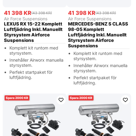
41 398 KR
41 398 KR
(43 398 KR)
(43 398 KR)
Air Force Suspensions
Air Force Suspensions
LEXUS RX 15-22 Komplett
MERCEDES-BENZ S CLASS
Luftfjädring Inkl. Manuellt
98-05 Komplett
Styrsystem Airforce
Luftfjädring Inkl. Manuellt
Suspensions
Styrsystem Airforce
Suspensions
Komplett kit runtom med
styrsystem.
Komplett kit runtom med
styrsystem.
Innehåller Airworx manuella
styrsystem.
Innehåller Airworx manuella
styrsystem.
Perfekt startpaket för
luftfjädring.
Perfekt startpaket för
luftfjädring.
2000
2000