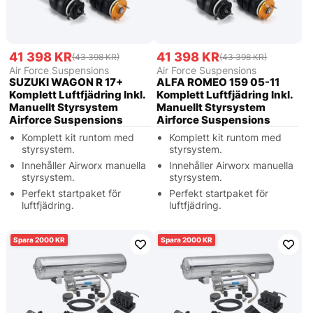
41 398 KR
41 398 KR
(43 398 KR)
(43 398 KR)
Air Force Suspensions
Air Force Suspensions
SUZUKI WAGON R 17+
ALFA ROMEO 159 05-11
Komplett Luftfjädring Inkl.
Komplett Luftfjädring Inkl.
Manuellt Styrsystem
Manuellt Styrsystem
Airforce Suspensions
Airforce Suspensions
Komplett kit runtom med
Komplett kit runtom med
styrsystem.
styrsystem.
Innehåller Airworx manuella
Innehåller Airworx manuella
styrsystem.
styrsystem.
Perfekt startpaket för
Perfekt startpaket för
luftfjädring.
luftfjädring.
2000
2000