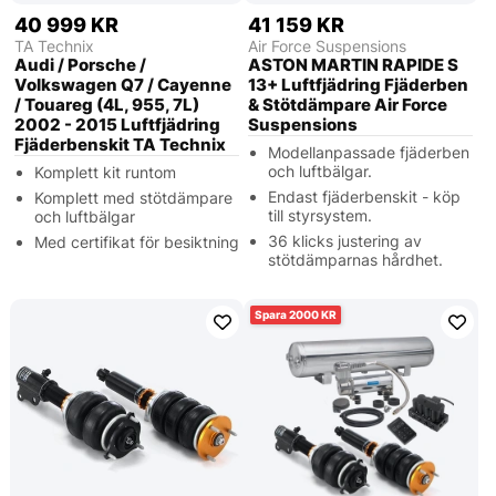
40 999 KR
41 159 KR
TA Technix
Air Force Suspensions
Audi / Porsche /
ASTON MARTIN RAPIDE S
Volkswagen Q7 / Cayenne
13+ Luftfjädring Fjäderben
/ Touareg (4L, 955, 7L)
& Stötdämpare Air Force
2002 - 2015 Luftfjädring
Suspensions
Fjäderbenskit TA Technix
Modellanpassade fjäderben
och luftbälgar.
Komplett kit runtom
Endast fjäderbenskit - köp
Komplett med stötdämpare
till styrsystem.
och luftbälgar
36 klicks justering av
Med certifikat för besiktning
stötdämparnas hårdhet.
2000