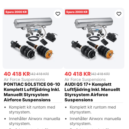
2000
2000
40 418 KR
40 418 KR
(42 418 KR)
(42 418 KR)
Air Force Suspensions
Air Force Suspensions
PONTIAC SOLSTICE 06-10
AUDI Q5 17+ Komplett
Komplett Luftfjädring Inkl.
Luftfjädring Inkl. Manuellt
Manuellt Styrsystem
Styrsystem Airforce
Airforce Suspensions
Suspensions
Komplett kit runtom med
Komplett kit runtom med
styrsystem.
styrsystem.
Innehåller Airworx manuella
Innehåller Airworx manuella
styrsystem.
styrsystem.