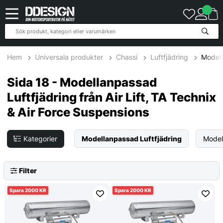
2619
Produkter
Hem
Universala produkter
Chassi
Luftfjädring
Modell
Sida 18 - Modellanpassad
Luftfjädring från Air Lift, TA Technix
& Air Force Suspensions
Kategorier
Modellanpassad Luftfjädring
Modell
Filter
2000
2000