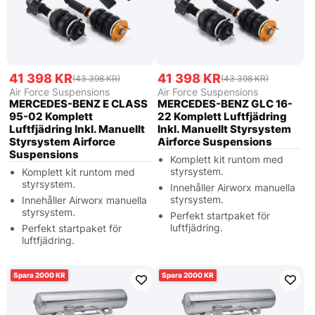
41 398 KR
41 398 KR
(43 398 KR)
(43 398 KR)
Air Force Suspensions
Air Force Suspensions
MERCEDES-BENZ E CLASS
MERCEDES-BENZ GLC 16-
95-02 Komplett
22 Komplett Luftfjädring
Luftfjädring Inkl. Manuellt
Inkl. Manuellt Styrsystem
Styrsystem Airforce
Airforce Suspensions
Suspensions
Komplett kit runtom med
styrsystem.
Komplett kit runtom med
styrsystem.
Innehåller Airworx manuella
styrsystem.
Innehåller Airworx manuella
styrsystem.
Perfekt startpaket för
luftfjädring.
Perfekt startpaket för
luftfjädring.
2000
2000