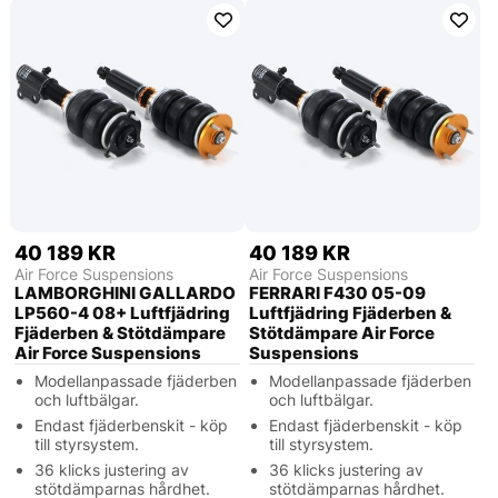
40 189 KR
40 189 KR
Air Force Suspensions
Air Force Suspensions
LAMBORGHINI GALLARDO
FERRARI F430 05-09
LP560-4 08+ Luftfjädring
Luftfjädring Fjäderben &
Fjäderben & Stötdämpare
Stötdämpare Air Force
Air Force Suspensions
Suspensions
Modellanpassade fjäderben
Modellanpassade fjäderben
och luftbälgar.
och luftbälgar.
Endast fjäderbenskit - köp
Endast fjäderbenskit - köp
till styrsystem.
till styrsystem.
36 klicks justering av
36 klicks justering av
stötdämparnas hårdhet.
stötdämparnas hårdhet.