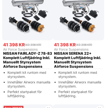
41 398 KR
41 398 KR
(43 398 KR)
(43 398 KR)
Air Force Suspensions
Air Force Suspensions
NISSAN FAIRLADY-Z 78-83
NISSAN SERENA 22+
Komplett Luftfjädring Inkl.
Komplett Luftfjädring Inkl.
Manuellt Styrsystem
Manuellt Styrsystem
Airforce Suspensions
Airforce Suspensions
Komplett kit runtom med
Komplett kit runtom med
styrsystem.
styrsystem.
Innehåller Airworx manuella
Innehåller Airworx manuella
styrsystem.
styrsystem.
Perfekt startpaket för
Perfekt startpaket för
luftfjädring.
luftfjädring.
2000