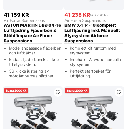
41 159 KR
41 238 KR
(43 238 KR)
Air Force Suspensions
Air Force Suspensions
ASTON MARTIN DB9 04-16
BMW X4 14-19 Komplett
Luftfjädring Fjäderben &
Luftfjädring Inkl. Manuellt
Stötdämpare Air Force
Styrsystem Airforce
Suspensions
Suspensions
Modellanpassade fjäderben
Komplett kit runtom med
och luftbälgar.
styrsystem.
Endast fjäderbenskit - köp
Innehåller Airworx manuella
till styrsystem.
styrsystem.
36 klicks justering av
Perfekt startpaket för
stötdämparnas hårdhet.
luftfjädring.
2000
2000