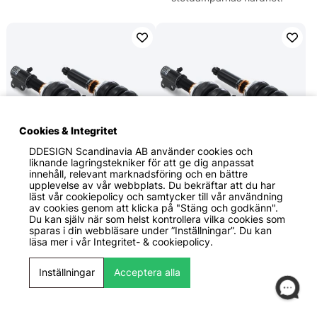
Cookies & Integritet
DDESIGN Scandinavia AB
använder cookies och
liknande lagringstekniker för att ge dig anpassat
innehåll, relevant marknadsföring och en bättre
42 139 KR
42 139 KR
upplevelse av vår webbplats. Du bekräftar att du har
läst vår cookiepolicy och samtycker till vår användning
Air Force Suspensions
Air Force Suspensions
av cookies genom att klicka på "Stäng och godkänn".
FERRARI 488 GTB (Utan
FERRARI 458 / 458 Spider
Du kan själv när som helst kontrollera vilka cookies som
original liftsystem)
(Utan original liftsystem)
sparas i din webbläsare under ”Inställningar”. Du kan
(Nivåreglering ej
10-15 Luftfjädring
läsa mer i vår
Integritet- & cookiepolicy.
tillgängligt) 16+
Fjäderben & Stötdämpare
Luftfjädring Fjäderben &
Air Force Suspensions
Inställningar
Acceptera alla
Stötdämpare Air Force
Modellanpassade fjäderben
Suspensions
och luftbälgar.
Modellanpassade fjäderben
Endast fjäderbenskit - köp