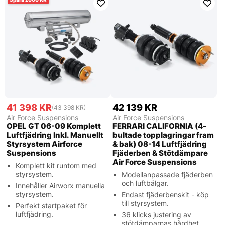
41 398 KR
42 139 KR
(43 398 KR)
Air Force Suspensions
Air Force Suspensions
OPEL GT 06-09 Komplett
FERRARI CALIFORNIA (4-
Luftfjädring Inkl. Manuellt
bultade topplagringar fram
Styrsystem Airforce
& bak) 08-14 Luftfjädring
Suspensions
Fjäderben & Stötdämpare
Air Force Suspensions
Komplett kit runtom med
styrsystem.
Modellanpassade fjäderben
och luftbälgar.
Innehåller Airworx manuella
styrsystem.
Endast fjäderbenskit - köp
till styrsystem.
Perfekt startpaket för
luftfjädring.
36 klicks justering av
stötdämparnas hårdhet.