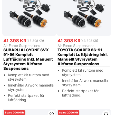
41 398 KR
41 398 KR
(43 398 KR)
(43 398 KR)
Air Force Suspensions
Air Force Suspensions
SUBARU ALCYONE SVX
TOYOTA SOARER 86-91
91-96 Komplett
Komplett Luftfjädring Inkl.
Luftfjädring Inkl. Manuellt
Manuellt Styrsystem
Styrsystem Airforce
Airforce Suspensions
Suspensions
Komplett kit runtom med
styrsystem.
Komplett kit runtom med
styrsystem.
Innehåller Airworx manuella
styrsystem.
Innehåller Airworx manuella
styrsystem.
Perfekt startpaket för
luftfjädring.
Perfekt startpaket för
luftfjädring.
2000
2000