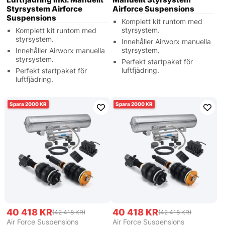
Styrsystem Airforce
Airforce Suspensions
Suspensions
Komplett kit runtom med
styrsystem.
Komplett kit runtom med
styrsystem.
Innehåller Airworx manuella
styrsystem.
Innehåller Airworx manuella
styrsystem.
Perfekt startpaket för
luftfjädring.
Perfekt startpaket för
luftfjädring.
2000
2000
40 418 KR
40 418 KR
(42 418 KR)
(42 418 KR)
Air Force Suspensions
Air Force Suspensions