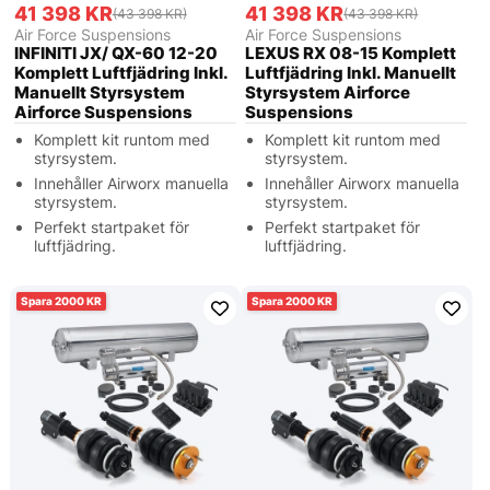
41 398 KR
41 398 KR
(43 398 KR)
(43 398 KR)
Air Force Suspensions
Air Force Suspensions
INFINITI JX/ QX-60 12-20
LEXUS RX 08-15 Komplett
Komplett Luftfjädring Inkl.
Luftfjädring Inkl. Manuellt
Manuellt Styrsystem
Styrsystem Airforce
Airforce Suspensions
Suspensions
Komplett kit runtom med
Komplett kit runtom med
styrsystem.
styrsystem.
Innehåller Airworx manuella
Innehåller Airworx manuella
styrsystem.
styrsystem.
Perfekt startpaket för
Perfekt startpaket för
luftfjädring.
luftfjädring.
2000
2000