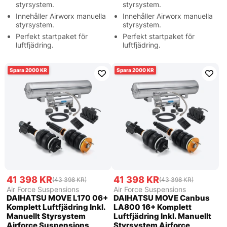
styrsystem.
styrsystem.
Innehåller Airworx manuella
Innehåller Airworx manuella
styrsystem.
styrsystem.
Perfekt startpaket för
Perfekt startpaket för
luftfjädring.
luftfjädring.
2000
2000
41 398 KR
41 398 KR
(43 398 KR)
(43 398 KR)
Air Force Suspensions
Air Force Suspensions
DAIHATSU MOVE L170 06+
DAIHATSU MOVE Canbus
Komplett Luftfjädring Inkl.
LA800 16+ Komplett
Manuellt Styrsystem
Luftfjädring Inkl. Manuellt
Airforce Suspensions
Styrsystem Airforce