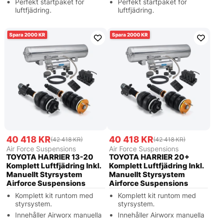
Perfekt startpaket för
Perfekt startpaket för
luftfjädring.
luftfjädring.
2000
2000
40 418 KR
40 418 KR
(42 418 KR)
(42 418 KR)
Air Force Suspensions
Air Force Suspensions
TOYOTA HARRIER 13-20
TOYOTA HARRIER 20+
Komplett Luftfjädring Inkl.
Komplett Luftfjädring Inkl.
Manuellt Styrsystem
Manuellt Styrsystem
Airforce Suspensions
Airforce Suspensions
Komplett kit runtom med
Komplett kit runtom med
styrsystem.
styrsystem.
Innehåller Airworx manuella
Innehåller Airworx manuella