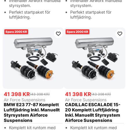
Innehåller Airworx manuella
Innehåller Airworx manuella
styrsystem.
styrsystem.
Perfekt startpaket för
Perfekt startpaket för
luftfjädring.
luftfjädring.
2000
2000
41 398 KR
41 398 KR
(43 398 KR)
(43 398 KR)
Air Force Suspensions
Air Force Suspensions
BMW E23 77-87 Komplett
CADILLAC ESCALADE 15-
Luftfjädring Inkl. Manuellt
20 Komplett Luftfjädring
Styrsystem Airforce
Inkl. Manuellt Styrsystem
Suspensions
Airforce Suspensions
Komplett kit runtom med
Komplett kit runtom med