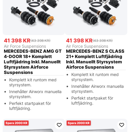
41 398 KR
41 398 KR
(43 398 KR)
(43 398 KR)
Air Force Suspensions
Air Force Suspensions
MERCEDES-BENZ AMG GT
MERCEDES-BENZ S CLASS
4-DOOR 18+ Komplett
21+ Komplett Luftfjädring
Luftfjädring Inkl. Manuellt
Inkl. Manuellt Styrsystem
Styrsystem Airforce
Airforce Suspensions
Suspensions
Komplett kit runtom med
styrsystem.
Komplett kit runtom med
styrsystem.
Innehåller Airworx manuella
styrsystem.
Innehåller Airworx manuella
styrsystem.
Perfekt startpaket för
luftfjädring.
Perfekt startpaket för
luftfjädring.
2000
2000