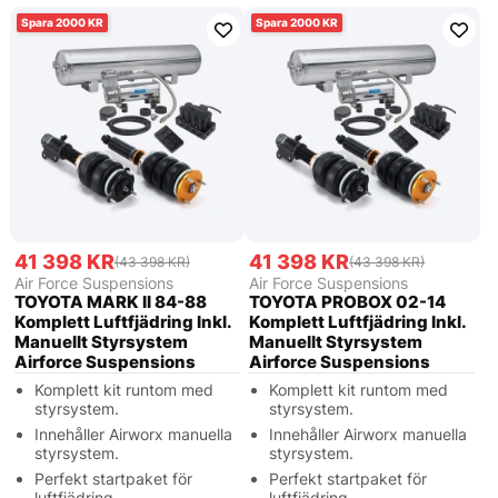
2000
2000
41 398 KR
41 398 KR
(43 398 KR)
(43 398 KR)
Air Force Suspensions
Air Force Suspensions
TOYOTA MARK II 84-88
TOYOTA PROBOX 02-14
Komplett Luftfjädring Inkl.
Komplett Luftfjädring Inkl.
Manuellt Styrsystem
Manuellt Styrsystem
Airforce Suspensions
Airforce Suspensions
Komplett kit runtom med
Komplett kit runtom med
styrsystem.
styrsystem.
Innehåller Airworx manuella
Innehåller Airworx manuella
styrsystem.
styrsystem.
Perfekt startpaket för
Perfekt startpaket för
luftfjädring.
luftfjädring.