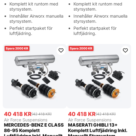
Komplett kit runtom med
Komplett kit runtom med
styrsystem.
styrsystem.
Innehåller Airworx manuella
Innehåller Airworx manuella
styrsystem.
styrsystem.
Perfekt startpaket för
Perfekt startpaket för
luftfjädring.
luftfjädring.
2000
2000
40 418 KR
40 418 KR
(42 418 KR)
(42 418 KR)
Air Force Suspensions
Air Force Suspensions
MERCEDES-BENZ E CLASS
MASERATI GHIBLI 13+
86-95 Komplett
Komplett Luftfjädring Inkl.
Luftfjädring Inkl. Manuellt
Manuellt Styrsystem