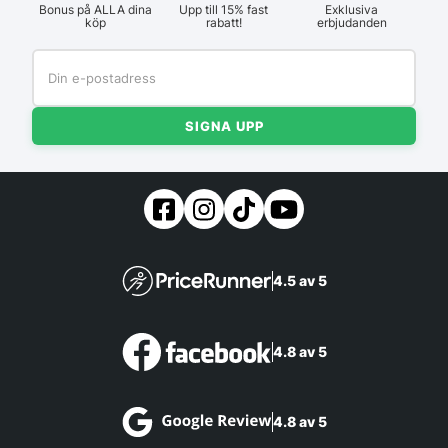
Bonus på ALLA dina
Upp till 15% fast
Exklusiva
köp
rabatt!
erbjudanden
SIGNA UPP
4.5 av 5
4.8 av 5
4.8 av 5