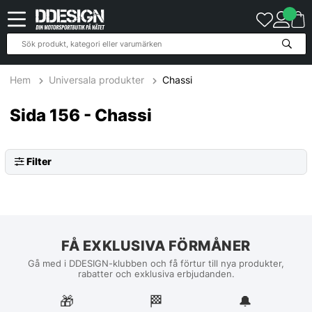
Hem
Universala produkter
Chassi
Sida 156 - Chassi
Filter
FÅ EXKLUSIVA FÖRMÅNER
Gå med i DDESIGN-klubben och få förtur till nya produkter,
rabatter och exklusiva erbjudanden.
🎁
🏁︎
🔔