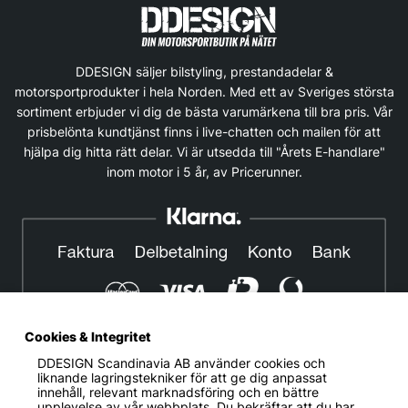
DDESIGN säljer bilstyling, prestandadelar &
motorsportprodukter i hela Norden. Med ett av Sveriges största
sortiment erbjuder vi dig de bästa varumärkena till bra pris. Vår
prisbelönta kundtjänst finns i live-chatten och mailen för att
hjälpa dig hitta rätt delar. Vi är utsedda till "Årets E-handlare"
inom motor i 5 år, av Pricerunner.
Cookies & Integritet
DDESIGN Scandinavia AB
använder cookies och
© DDESIGN. Alla rättigheter reserverade.
liknande lagringstekniker för att ge dig anpassat
innehåll, relevant marknadsföring och en bättre
Om oss
|
Privacy policy
|
Cookiepolicy
|
Köp- och
upplevelse av vår webbplats. Du bekräftar att du har