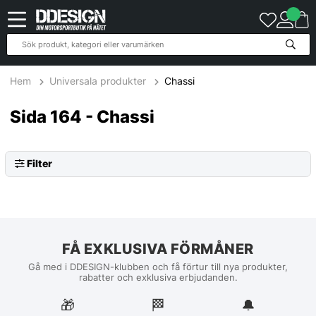
Hem
Universala produkter
Chassi
Sida 164 - Chassi
Filter
FÅ EXKLUSIVA FÖRMÅNER
Gå med i DDESIGN-klubben och få förtur till nya produkter,
rabatter och exklusiva erbjudanden.
🎁
🏁︎
🔔