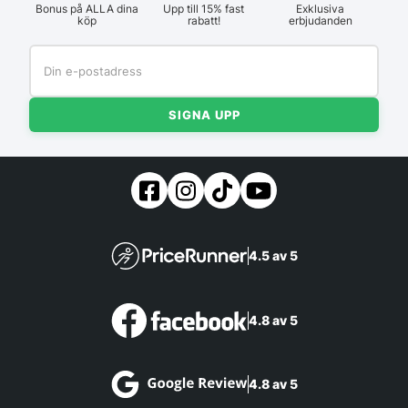
Bonus på ALLA dina
Upp till 15% fast
Exklusiva
köp
rabatt!
erbjudanden
SIGNA UPP
4.5 av 5
4.8 av 5
4.8 av 5