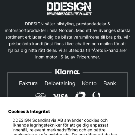
DDESIGN säljer bilstyling, prestandadelar &
motorsportprodukter i hela Norden. Med ett av Sveriges största
sortiment erbjuder vi dig de bästa varumärkena till bra pris. Vår
prisbelönta kundtjänst finns i live-chatten och mailen för att
hjälpa dig hitta rätt delar. Vi är utsedda till "Årets E-handlare"
inom motor i 5 år, av Pricerunner.
Cookies & Integritet
DDESIGN Scandinavia AB
använder cookies och
© DDESIGN. Alla rättigheter reserverade.
liknande lagringstekniker för att ge dig anpassat
innehåll, relevant marknadsföring och en bättre
Om oss
|
Privacy policy
|
Cookiepolicy
|
Köp- och
upplevelse av vår webbplats. Du bekräftar att du har