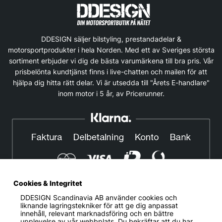
DDESIGN säljer bilstyling, prestandadelar &
motorsportprodukter i hela Norden. Med ett av Sveriges största
sortiment erbjuder vi dig de bästa varumärkena till bra pris. Vår
prisbelönta kundtjänst finns i live-chatten och mailen för att
hjälpa dig hitta rätt delar. Vi är utsedda till "Årets E-handlare"
inom motor i 5 år, av Pricerunner.
Cookies & Integritet
DDESIGN Scandinavia AB
använder cookies och
© DDESIGN. Alla rättigheter reserverade.
liknande lagringstekniker för att ge dig anpassat
innehåll, relevant marknadsföring och en bättre
Om oss
|
Privacy policy
|
Cookiepolicy
|
Köp- och
upplevelse av vår webbplats. Du bekräftar att du har