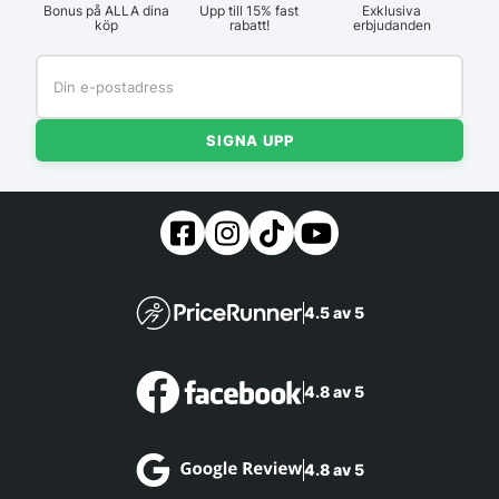
Bonus på ALLA dina
Upp till 15% fast
Exklusiva
köp
rabatt!
erbjudanden
SIGNA UPP
4.5 av 5
4.8 av 5
4.8 av 5