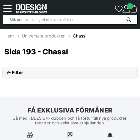
Hem
Universala produkter
Chassi
Sida 193 - Chassi
Filter
FÅ EXKLUSIVA FÖRMÅNER
Gå med i DDESIGN-klubben och få förtur till nya produkter,
rabatter och exklusiva erbjudanden.
🎁
🏁︎
🔔