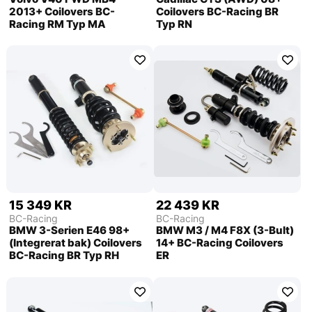
2013+ Coilovers BC-
Coilovers BC-Racing BR
Racing RM Typ MA
Typ RN
15 349 KR
22 439 KR
BC-Racing
BC-Racing
BMW 3-Serien E46 98+
BMW M3 / M4 F8X (3-Bult)
(Integrerat bak) Coilovers
14+ BC-Racing Coilovers
BC-Racing BR Typ RH
ER