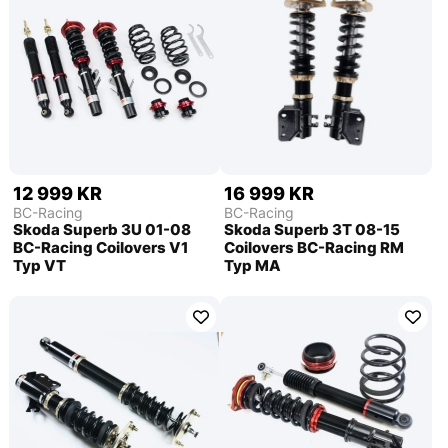
12 999 KR
16 999 KR
BC-Racing
BC-Racing
Skoda Superb 3U 01-08
Skoda Superb 3T 08-15
BC-Racing Coilovers V1
Coilovers BC-Racing RM
Typ VT
Typ MA