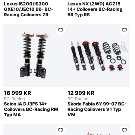
Lexus IS200/IS300
Lexus NX (2WD) AGZ15
GXE10/JEC10 99- BC-
14+ Coilovers BC-Racing
Racing Coilovers ZR
BR Typ RS
16 999 KR
12 999 KR
BC-Racing
BC-Racing
Scion iA DJ3FS 14+
Skoda Fabia 6Y 99-07 BC-
Coilovers BC-Racing RM
Racing Coilovers V1 Typ
Typ MA
VM