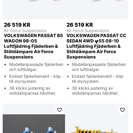
26 519 KR
26 519 KR
Air Force Suspensions
Air Force Suspensions
VOLKSWAGEN PASSAT B5
VOLKSWAGEN PASSAT CC
WAGON 98-05
SEDAN 4WD φ55 08-10
Luftfjädring Fjäderben &
Luftfjädring Fjäderben &
Stötdämpare Air Force
Stötdämpare Air Force
Suspensions
Suspensions
Modellanpassade fjäderben
Modellanpassade fjäderben
och luftbälgar.
och luftbälgar.
Endast fjäderbenskit - köp
Endast fjäderbenskit - köp
till styrsystem.
till styrsystem.
36 klicks justering av
36 klicks justering av
stötdämparnas hårdhet.
stötdämparnas hårdhet.