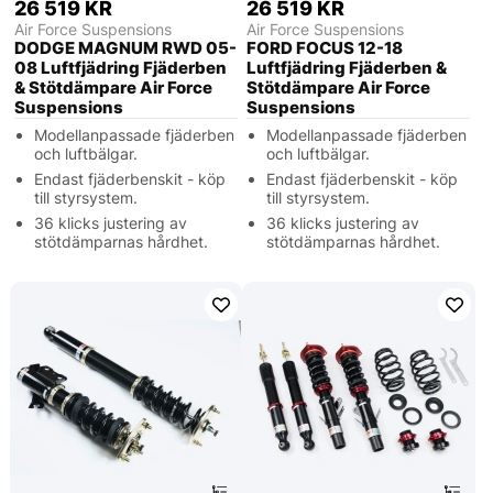
26 519 KR
26 519 KR
Air Force Suspensions
Air Force Suspensions
DODGE MAGNUM RWD 05-
FORD FOCUS 12-18
08 Luftfjädring Fjäderben
Luftfjädring Fjäderben &
& Stötdämpare Air Force
Stötdämpare Air Force
Suspensions
Suspensions
Modellanpassade fjäderben
Modellanpassade fjäderben
och luftbälgar.
och luftbälgar.
Endast fjäderbenskit - köp
Endast fjäderbenskit - köp
till styrsystem.
till styrsystem.
36 klicks justering av
36 klicks justering av
stötdämparnas hårdhet.
stötdämparnas hårdhet.