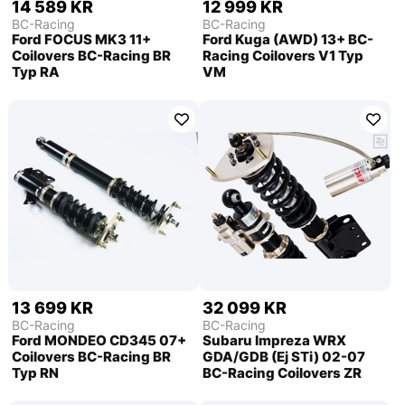
14 589 KR
12 999 KR
BC-Racing
BC-Racing
Ford FOCUS MK3 11+
Ford Kuga (AWD) 13+ BC-
Coilovers BC-Racing BR
Racing Coilovers V1 Typ
Typ RA
VM
13 699 KR
32 099 KR
BC-Racing
BC-Racing
Ford MONDEO CD345 07+
Subaru Impreza WRX
Coilovers BC-Racing BR
GDA/GDB (Ej STi) 02-07
Typ RN
BC-Racing Coilovers ZR