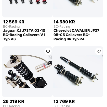
12 569 KR
14 589 KR
BC-Racing
BC-Racing
Jaguar XJ J73TA 03-10
Chevrolet CAVALIER JF37
BC-Racing Coilovers V1
95-05 Coilovers BC-
Typ VS
Racing BR Typ RA
26 219 KR
13 769 KR
BC-Racing
BC-Racing