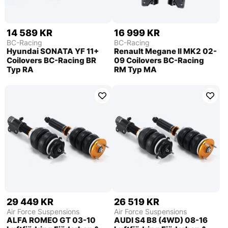
14 589 KR
16 999 KR
BC-Racing
BC-Racing
Hyundai SONATA YF 11+
Renault Megane II MK2 02-
Coilovers BC-Racing BR
09 Coilovers BC-Racing
Typ RA
RM Typ MA
29 449 KR
26 519 KR
Air Force Suspensions
Air Force Suspensions
ALFA ROMEO GT 03-10
AUDI S4 B8 (4WD) 08-16