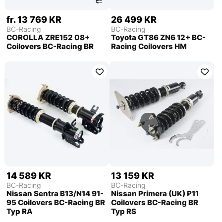
fr. 13 769 KR
26 499 KR
BC-Racing
BC-Racing
COROLLA ZRE152 08+
Toyota GT86 ZN6 12+ BC-
Coilovers BC-Racing BR
Racing Coilovers HM
14 589 KR
13 159 KR
BC-Racing
BC-Racing
Nissan Sentra B13/N14 91-
Nissan Primera (UK) P11
95 Coilovers BC-Racing BR
Coilovers BC-Racing BR
Typ RA
Typ RS