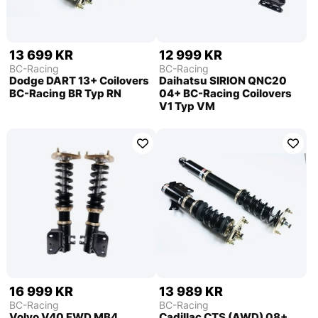
13 699 KR
12 999 KR
BC-Racing
BC-Racing
Dodge DART 13+ Coilovers
Daihatsu SIRION QNC20
BC-Racing BR Typ RN
04+ BC-Racing Coilovers
V1 Typ VM
16 999 KR
13 989 KR
BC-Racing
BC-Racing
Volvo V40 FWD MB4
Cadillac CTS (AWD) 08+