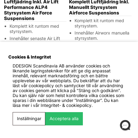
Luftfjädring Inkl. Air Lift
Komplett Luftfjädring Inkl.
Performance ALP4
Manuellt Styrsystem
Styrsystem Air Force
Airforce Suspensions
Suspensions
Komplett kit runtom med
styrsystem.
Komplett kit runtom med
styrsystem.
Innehåller Airworx manuella
styrsystem.
Innehåller senaste Air Lift
ALP styrsystem med minne.
Perfekt startpaket för
luftfjädring.
Med certifikat för
besiktning.
Cookies & Integritet
DDESIGN Scandinavia AB
använder cookies och
liknande lagringstekniker för att ge dig anpassat
2000
2000
innehåll, relevant marknadsföring och en bättre
upplevelse av vår webbplats. Du bekräftar att du har
läst vår cookiepolicy och samtycker till vår användning
av cookies genom att klicka på "Stäng och godkänn".
Du kan själv när som helst kontrollera vilka cookies som
sparas i din webbläsare under ”Inställningar”. Du kan
läsa mer i vår
Integritet- & cookiepolicy.
Inställningar
Acceptera alla
38 468 KR
41 398 KR
(40 468 KR)
(43 398 KR)