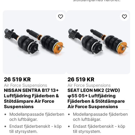
26 519 KR
26 519 KR
Air Force Suspensions
Air Force Suspensions
NISSAN SENTRA B17 13+
SEAT LEON MK2 (2WD)
Luftfjädring Fjäderben &
φ55 05+ Luftfjädring
Stötdämpare Air Force
Fjäderben & Stötdämpare
Suspensions
Air Force Suspensions
Modellanpassade fjäderben
Modellanpassade fjäderben
och luftbälgar.
och luftbälgar.
Endast fjäderbenskit - köp
Endast fjäderbenskit - köp
till styrsystem.
till styrsystem.