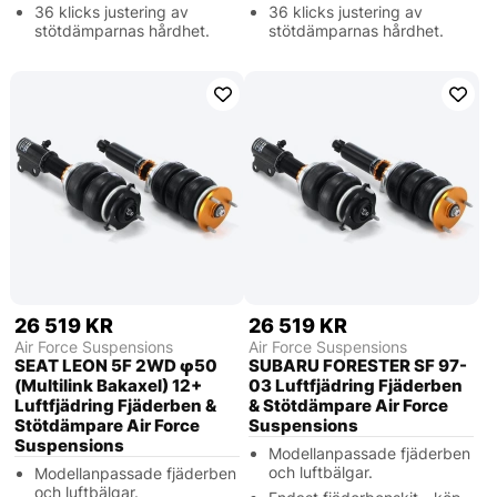
36 klicks justering av
36 klicks justering av
stötdämparnas hårdhet.
stötdämparnas hårdhet.
26 519 KR
26 519 KR
Air Force Suspensions
Air Force Suspensions
SEAT LEON 5F 2WD φ50
SUBARU FORESTER SF 97-
(Multilink Bakaxel) 12+
03 Luftfjädring Fjäderben
Luftfjädring Fjäderben &
& Stötdämpare Air Force
Stötdämpare Air Force
Suspensions
Suspensions
Modellanpassade fjäderben
och luftbälgar.
Modellanpassade fjäderben
och luftbälgar.