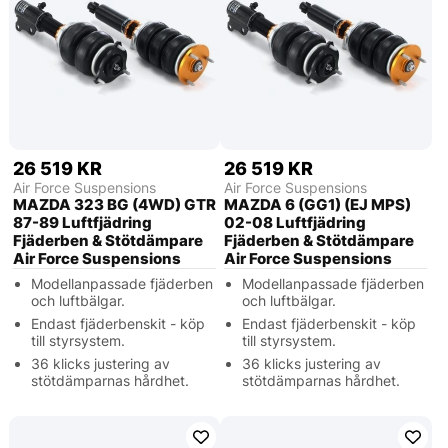
26 519 KR
26 519 KR
Air Force Suspensions
Air Force Suspensions
MAZDA 323 BG (4WD) GTR
MAZDA 6 (GG1) (EJ MPS)
87-89 Luftfjädring
02-08 Luftfjädring
Fjäderben & Stötdämpare
Fjäderben & Stötdämpare
Air Force Suspensions
Air Force Suspensions
Modellanpassade fjäderben
Modellanpassade fjäderben
och luftbälgar.
och luftbälgar.
Endast fjäderbenskit - köp
Endast fjäderbenskit - köp
till styrsystem.
till styrsystem.
36 klicks justering av
36 klicks justering av
stötdämparnas hårdhet.
stötdämparnas hårdhet.