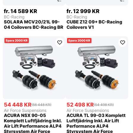
fr. 14 589 KR
fr. 12 999 KR
BC-Racing
BC-Racing
SOLARA MCV20/21L 99-
CUBE Z12 09+ BC-Racing
04 Coilovers BC-Racing BR
Coilovers V1
2000
2000
54 448 KR
52 498 KR
(56 448 KR)
(54 498 KR)
Air Force Suspensions
Air Force Suspensions
ACURA NSX 90-05
ACURA TL 99-03 Komplett
Komplett Luftfjädring Inkl.
Luftfjädring Inkl. Air Lift
Air Lift Performance ALP4
Performance ALP4
Styrsystem Air Force
Styrsystem Air Force