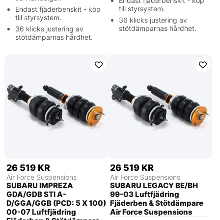
Endast fjäderbenskit - köp
till styrsystem.
Endast fjäderbenskit - köp
till styrsystem.
36 klicks justering av
stötdämparnas hårdhet.
36 klicks justering av
stötdämparnas hårdhet.
26 519 KR
26 519 KR
Air Force Suspensions
Air Force Suspensions
SUBARU IMPREZA
SUBARU LEGACY BE/BH
GDA/GDB STI A-
99-03 Luftfjädring
D/GGA/GGB (PCD: 5 X 100)
Fjäderben & Stötdämpare
00-07 Luftfjädring
Air Force Suspensions