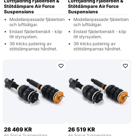
Luftfjädring Fjäderben &
Luftfjädring Fjäderben &
Stötdämpare Air Force
Stötdämpare Air Force
Suspensions
Suspensions
Modellanpassade fjäderben
Modellanpassade fjäderben
och luftbälgar.
och luftbälgar.
Endast fjäderbenskit - köp
Endast fjäderbenskit - köp
till styrsystem.
till styrsystem.
36 klicks justering av
36 klicks justering av
stötdämparnas hårdhet.
stötdämparnas hårdhet.
28 469 KR
26 519 KR
Air Force Suspensions
Air Force Suspensions