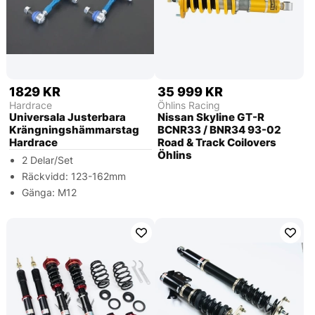
1829 KR
35 999 KR
Hardrace
Öhlins Racing
Universala Justerbara
Nissan Skyline GT-R
Krängningshämmarstag
BCNR33 / BNR34 93-02
Hardrace
Road & Track Coilovers
Öhlins
2 Delar/Set
Räckvidd: 123-162mm
Gänga: M12