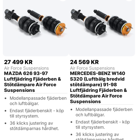
27 499 KR
24 569 KR
Air Force Suspensions
Air Force Suspensions
MAZDA 626 93-97
MERCEDES-BENZ W140
Luftfjädring Fjäderben &
S320 (Luftbälg bredvid
Stötdämpare Air Force
stötdämpare) 91-98
Suspensions
Luftfjädring Fjäderben &
Stötdämpare Air Force
Modellanpassade fjäderben
Suspensions
och luftbälgar.
Modellanpassade fjäderben
Endast fjäderbenskit - köp
och luftbälgar.
till styrsystem.
Endast fjäderbenskit - köp
36 klicks justering av
till styrsystem.
stötdämparnas hårdhet.
36 klicks justering av
stötdämparnas hårdhet.