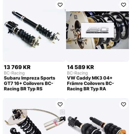
13 769 KR
14 589 KR
BC-Racing
BC-Racing
Subaru Impreza Sports
VW Caddy MK3 04+
GT7 16+ Coilovers BC-
Främre Coilovers BC-
Racing BR Typ RS
Racing BR Typ RA