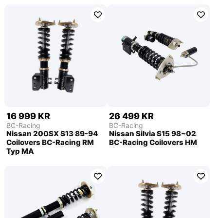
16 999 KR
26 499 KR
BC-Racing
BC-Racing
Nissan 200SX S13 89-94
Nissan Silvia S15 98~02
Coilovers BC-Racing RM
BC-Racing Coilovers HM
Typ MA