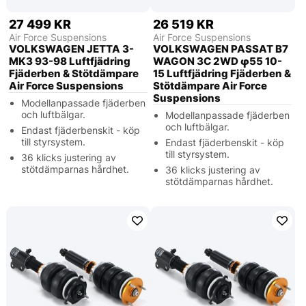
27 499 KR
26 519 KR
Air Force Suspensions
Air Force Suspensions
VOLKSWAGEN JETTA 3-
VOLKSWAGEN PASSAT B7
MK3 93-98 Luftfjädring
WAGON 3C 2WD φ55 10-
Fjäderben & Stötdämpare
15 Luftfjädring Fjäderben &
Air Force Suspensions
Stötdämpare Air Force
Suspensions
Modellanpassade fjäderben
och luftbälgar.
Modellanpassade fjäderben
och luftbälgar.
Endast fjäderbenskit - köp
till styrsystem.
Endast fjäderbenskit - köp
till styrsystem.
36 klicks justering av
stötdämparnas hårdhet.
36 klicks justering av
stötdämparnas hårdhet.