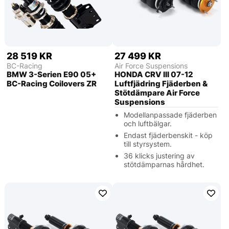
28 519 KR
27 499 KR
BC-Racing
Air Force Suspensions
BMW 3-Serien E90 05+
HONDA CRV III 07-12
BC-Racing Coilovers ZR
Luftfjädring Fjäderben &
Stötdämpare Air Force
Suspensions
Modellanpassade fjäderben
och luftbälgar.
Endast fjäderbenskit - köp
till styrsystem.
36 klicks justering av
stötdämparnas hårdhet.