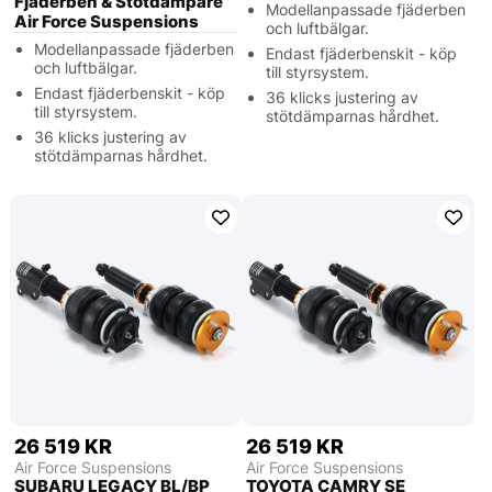
Fjäderben & Stötdämpare
Modellanpassade fjäderben
Air Force Suspensions
och luftbälgar.
Modellanpassade fjäderben
Endast fjäderbenskit - köp
och luftbälgar.
till styrsystem.
Endast fjäderbenskit - köp
36 klicks justering av
till styrsystem.
stötdämparnas hårdhet.
36 klicks justering av
stötdämparnas hårdhet.
26 519 KR
26 519 KR
Air Force Suspensions
Air Force Suspensions
SUBARU LEGACY BL/BP
TOYOTA CAMRY SE