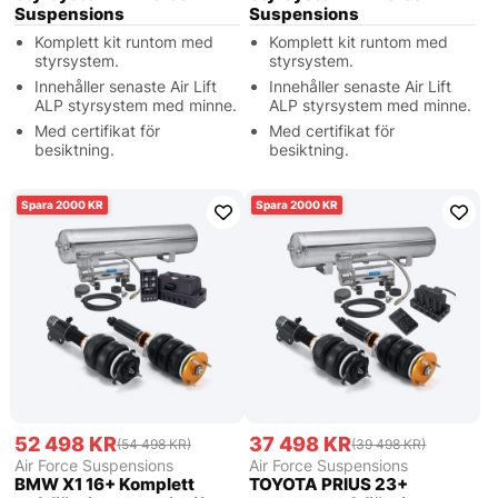
Suspensions
Suspensions
Komplett kit runtom med
Komplett kit runtom med
styrsystem.
styrsystem.
Innehåller senaste Air Lift
Innehåller senaste Air Lift
ALP styrsystem med minne.
ALP styrsystem med minne.
Med certifikat för
Med certifikat för
besiktning.
besiktning.
2000
2000
52 498 KR
37 498 KR
(54 498 KR)
(39 498 KR)
Air Force Suspensions
Air Force Suspensions
BMW X1 16+ Komplett
TOYOTA PRIUS 23+