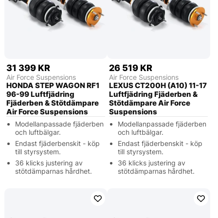
31 399 KR
26 519 KR
Air Force Suspensions
Air Force Suspensions
HONDA STEP WAGON RF1
LEXUS CT200H (A10) 11-17
96-99 Luftfjädring
Luftfjädring Fjäderben &
Fjäderben & Stötdämpare
Stötdämpare Air Force
Air Force Suspensions
Suspensions
Modellanpassade fjäderben
Modellanpassade fjäderben
och luftbälgar.
och luftbälgar.
Endast fjäderbenskit - köp
Endast fjäderbenskit - köp
till styrsystem.
till styrsystem.
36 klicks justering av
36 klicks justering av
stötdämparnas hårdhet.
stötdämparnas hårdhet.