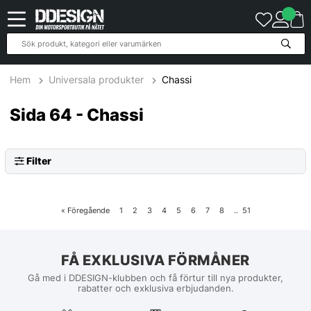
Hem
Universala produkter
Chassi
Sida 64 - Chassi
Filter
«
Föregående
1
2
3
4
5
6
7
8
..
51
FÅ EXKLUSIVA FÖRMÅNER
Gå med i DDESIGN-klubben och få förtur till nya produkter,
rabatter och exklusiva erbjudanden.