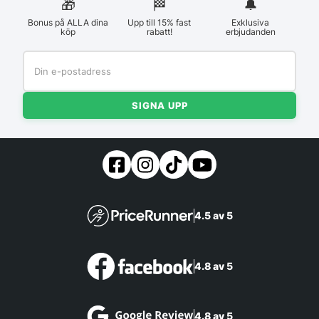
🎁
🏁︎
🔔
Bonus på ALLA dina
Upp till 15% fast
Exklusiva
köp
rabatt!
erbjudanden
SIGNA UPP
4.5 av 5
4.8 av 5
4.8 av 5