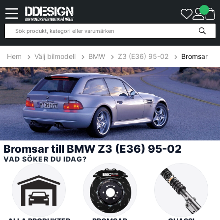
31
Produkter
Hem
Välj bilmodell
BMW
Z3 (E36) 95-02
Bromsar
Bromsar till BMW Z3 (E36) 95-02
VAD SÖKER DU IDAG?