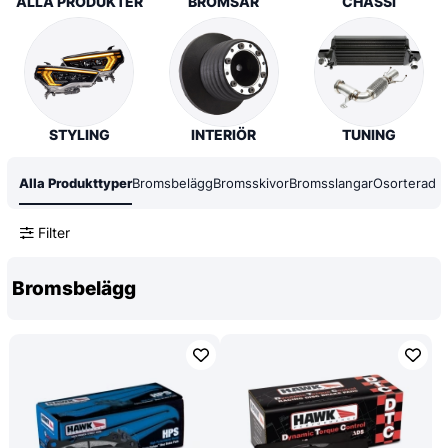
ALLA PRODUKTER
BROMSAR
CHASSI
STYLING
INTERIÖR
TUNING
Alla Produkttyper
Bromsbelägg
Bromsskivor
Bromsslangar
Osorterad
Filter
Bromsbelägg