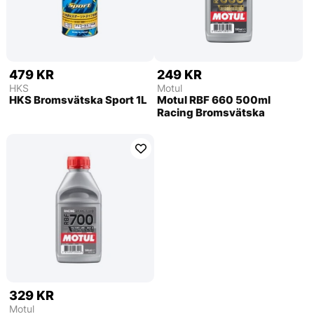
479 KR
249 KR
HKS
Motul
HKS Bromsvätska Sport 1L
Motul RBF 660 500ml
Racing Bromsvätska
329 KR
Motul