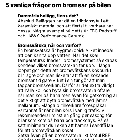
5 vanliga frågor om bromsar på bilen
Dammfria belägg, finns det?
Absolut! Beläggen har då en friktionsyta i ett
keramiskt material och ett flertal tillverkare har
dessa. Några exempel på detta är EBC Redstuff
och HAWK Performance Ceramic
Bromsvätska, när och varför?
En bromsvätska är hygroskopisk vilket innebär
att den kan ta upp vatten. När det sker
temperaturskillnader i bromssystemet så skapas
kondens vilket bromsvätskan tar upp. I långa
loppet gör detta att bromsvätskans kokpunkt
blir lägre och man riskerar att få en kokande
bromsar tidigare vilket i sin tur gör att man
tappar bromsverkan. Därför är det extra viktigt
att hålla koll och byta sin bromsvätska oftare
när man kör på bana men även för gatkörning är
det viktigt att byta bromsvätska med jämna
mellanrum. Många biltillverkare förespråkar
vartannat år när bilen körs i vanlig trafik. Vi
rekommenderar minst en gång per säsong för
bilar som körs på bana och trackdays. På så
sätt minimerar du risken att hamna i sandfållan
för att bromsvätskan kokat.
Satsa även på en bromsvätska likt Motul RBF