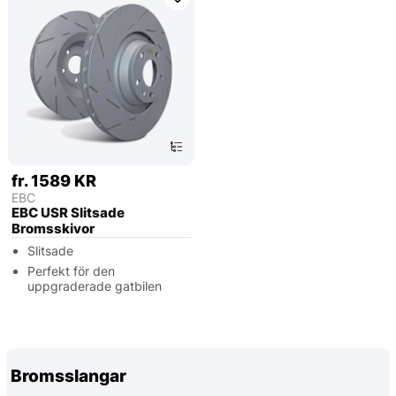
fr. 1589 KR
EBC
EBC USR Slitsade
Bromsskivor
Slitsade
Perfekt för den
uppgraderade gatbilen
Bromsslangar