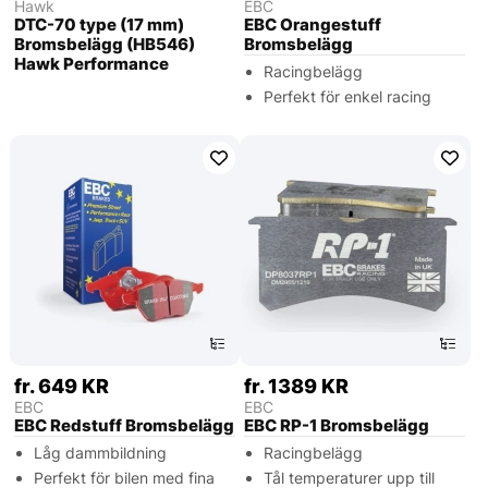
Hawk
EBC
DTC-70 type (17 mm)
EBC Orangestuff
Bromsbelägg (HB546)
Bromsbelägg
Hawk Performance
Racingbelägg
Perfekt för enkel racing
fr. 649 KR
fr. 1389 KR
EBC
EBC
EBC Redstuff Bromsbelägg
EBC RP-1 Bromsbelägg
Låg dammbildning
Racingbelägg
Perfekt för bilen med fina
Tål temperaturer upp till