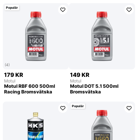
Populär
(4)
179 KR
149 KR
Motul
Motul
Motul RBF 600 500ml
Motul DOT 5.1 500ml
Racing Bromsvätska
Bromsvätska
Populär