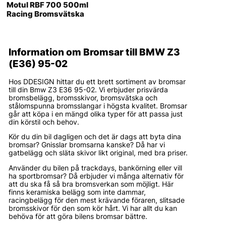
Motul RBF 700 500ml
Racing Bromsvätska
Information om Bromsar till BMW Z3
(E36) 95-02
Hos DDESIGN hittar du ett brett sortiment av bromsar
till din Bmw Z3 E36 95-02. Vi erbjuder prisvärda
bromsbelägg, bromsskivor, bromsvätska och
stålomspunna bromsslangar i högsta kvalitet. Bromsar
går att köpa i en mängd olika typer för att passa just
din körstil och behov.
Kör du din bil dagligen och det är dags att byta dina
bromsar? Gnisslar bromsarna kanske? Då har vi
gatbelägg och släta skivor likt original, med bra priser.
Använder du bilen på trackdays, bankörning eller vill
ha sportbromsar? Då erbjuder vi många alternativ för
att du ska få så bra bromsverkan som möjligt. Här
finns keramiska belägg som inte dammar,
racingbelägg för den mest krävande föraren, slitsade
bromsskivor för den som kör hårt. Vi har allt du kan
behöva för att göra bilens bromsar bättre.