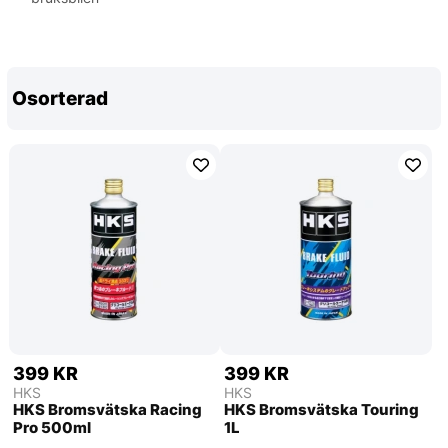
Osorterad
399 KR
399 KR
HKS
HKS
HKS Bromsvätska Racing
HKS Bromsvätska Touring
Pro 500ml
1L