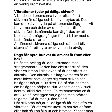
600 för att få en ytterligare högre kokpunkt än
en vanlig bromsvätska.
Vibrationer tyder på dåliga skivor?
Vibrationer i bromsarna tyder ofta på att
skivorna är dåliga och behöver bytas ut. Det
kan dock även tyda på att bromsbeläggen blivit
för varma och delar av dom fastnar till på
skivan. Det sistnämnda kan åtgärdas av att
bromsa hårt några gånger för att bli av med de
fastbrända delarna.
Är däremot skivorna dåliga och därmed blivit
skeva så är ett byte av skivor enda utvägen.
Dags för byte, hur vet du om det är fram eller
bak?
De flesta belägg är idag utrustade med
slitagevarnare. Är den inte elektronisk så den
visar en lampa i displayen så är det oftast en
akustisk. Den akustiska slitagevarnaren är ett
metallbleck som lägger sig emot skivan när
belägget börjar bli utslitet. På så sätt hör man
om beläggen börjar ta slut. Annars är en visuell
kontroll alltid det bästa. En rekommendation är
att kika på beläggen varje gång man tvättar
fälgarna. Då är man ju ändå där!
När skivorna börjar bli dåliga så får man ofta en
vibration. För att enkelt utesluta om det är fram
eller bak så kan åka ut och bromsa. Känner man