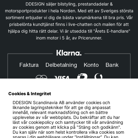
DDESIGN säljer bilstyling, prestandadelar &
motorsportprodukter i hela Norden. Med ett av Sveriges största
sortiment erbjuder vi dig de bästa varumärkena till bra pris. Vår
prisbelönta kundtjänst finns i live-chatten och mailen för att
hjälpa dig hitta rätt delar. Vi är utsedda till "Årets E-handlare"
inom motor i 5 år, av Pricerunner.
Cookies & Integritet
DDESIGN Scandinavia AB
använder cookies och
© DDESIGN. Alla rättigheter reserverade.
liknande lagringstekniker för att ge dig anpassat
innehåll, relevant marknadsföring och en bättre
Om oss
|
Privacy policy
|
Cookiepolicy
|
Köp- och
upplevelse av vår webbplats. Du bekräftar att du har
leveransvillkor
läst vår cookiepolicy och samtycker till vår användning
av cookies genom att klicka på "Stäng och godkänn".
Telefonnummer:
019-507 40 01
Du kan själv när som helst kontrollera vilka cookies som
sparas i din webbläsare under ”Inställningar”. Du kan
Helgfria vardagar 10:00-12:00