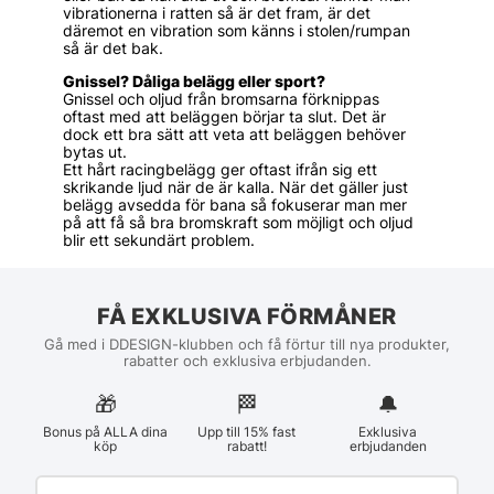
vibrationerna i ratten så är det fram, är det
däremot en vibration som känns i stolen/rumpan
så är det bak.
Gnissel? Dåliga belägg eller sport?
Gnissel och oljud från bromsarna förknippas
oftast med att beläggen börjar ta slut. Det är
dock ett bra sätt att veta att beläggen behöver
bytas ut.
Ett hårt racingbelägg ger oftast ifrån sig ett
skrikande ljud när de är kalla. När det gäller just
belägg avsedda för bana så fokuserar man mer
på att få så bra bromskraft som möjligt och oljud
blir ett sekundärt problem.
FÅ EXKLUSIVA FÖRMÅNER
Gå med i DDESIGN-klubben och få förtur till nya produkter,
rabatter och exklusiva erbjudanden.
🎁
🏁︎
🔔
Bonus på ALLA dina
Upp till 15% fast
Exklusiva
köp
rabatt!
erbjudanden