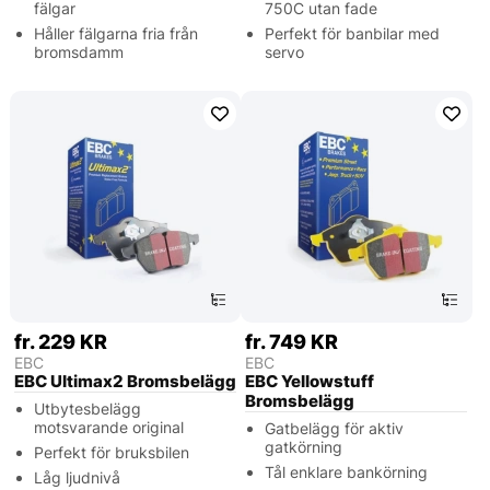
fälgar
750C utan fade
Håller fälgarna fria från
Perfekt för banbilar med
bromsdamm
servo
fr. 229 KR
fr. 749 KR
EBC
EBC
EBC Ultimax2 Bromsbelägg
EBC Yellowstuff
Bromsbelägg
Utbytesbelägg
motsvarande original
Gatbelägg för aktiv
gatkörning
Perfekt för bruksbilen
Tål enklare bankörning
Låg ljudnivå