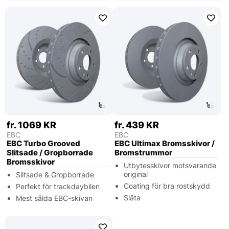
fr. 1069 KR
fr. 439 KR
EBC
EBC
EBC Turbo Grooved
EBC Ultimax Bromsskivor /
Slitsade / Gropborrade
Bromstrummor
Bromsskivor
Utbytesskivor motsvarande
original
Slitsade & Gropborrade
Coating för bra rostskydd
Perfekt för trackdaybilen
Släta
Mest sålda EBC-skivan