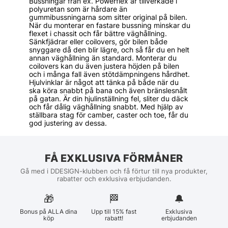
Bussningar från ex. Powerflex är tillverkade i
polyuretan som är hårdare än
gummibussningarna som sitter original på bilen.
När du monterar en fastare bussning minskar du
flexet i chassit och får bättre väghållning.
Sänkfjädrar eller coilovers, gör bilen både
snyggare då den blir lägre, och så får du en helt
annan väghållning än standard. Monterar du
coilovers kan du även justera höjden på bilen
och i många fall även stötdämpningens hårdhet.
Hjulvinklar är något att tänka på både när du
ska köra snabbt på bana och även bränslesnålt
på gatan. Är din hjulinställning fel, sliter du däck
och får dålig väghållning snabbt. Med hjälp av
ställbara stag för camber, caster och toe, får du
god justering av dessa.
FÅ EXKLUSIVA FÖRMÅNER
Gå med i DDESIGN-klubben och få förtur till nya produkter,
rabatter och exklusiva erbjudanden.
🎁
🏁︎
🔔
Bonus på ALLA dina
Upp till 15% fast
Exklusiva
köp
rabatt!
erbjudanden