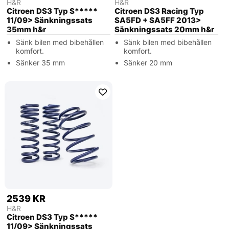
H&R
H&R
Citroen DS3 Typ S*****
Citroen DS3 Racing Typ
11/09> Sänkningssats
SA5FD + SA5FF 2013>
35mm h&r
Sänkningssats 20mm h&r
Sänk bilen med bibehållen
Sänk bilen med bibehållen
komfort.
komfort.
Sänker 35 mm
Sänker 20 mm
2539 KR
H&R
Citroen DS3 Typ S*****
11/09> Sänkningssats