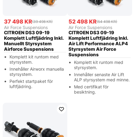
37 498 KR
52 498 KR
(39 498 KR)
(54 498 KR)
Air Force Suspensions
Air Force Suspensions
CITROEN DS3 09-19
CITROEN DS3 09-19
Komplett Luftfjädring Inkl.
Komplett Luftfjädring Inkl.
Manuellt Styrsystem
Air Lift Performance ALP4
Airforce Suspensions
Styrsystem Air Force
Suspensions
Komplett kit runtom med
styrsystem.
Komplett kit runtom med
styrsystem.
Innehåller Airworx manuella
styrsystem.
Innehåller senaste Air Lift
ALP styrsystem med minne.
Perfekt startpaket för
luftfjädring.
Med certifikat för
besiktning.