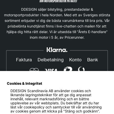
DDESIGN säljer bilstyling, prestandadelar &
motorsportprodukter i hela Norden. Med ett av Sveriges största
sortiment erbjuder vi dig de bästa varumärkena till bra pris. Vår
prisbelönta kundtjänst finns i live-chatten och mailen för att
hjälpa dig hitta rätt delar. Vi är utsedda till "Årets E-handlare"
inom motor i 5 år, av Pricerunner.
Cookies & Integritet
DDESIGN Scandinavia AB
använder cookies och
© DDESIGN. Alla rättigheter reserverade.
liknande lagringstekniker för att ge dig anpassat
innehåll, relevant marknadsföring och en bättre
Om oss
|
Privacy policy
|
Cookiepolicy
|
Köp- och
upplevelse av vår webbplats. Du bekräftar att du har
leveransvillkor
läst vår cookiepolicy och samtycker till vår användning
av cookies genom att klicka på "Stäng och godkänn".
Telefonnummer:
019-507 40 01