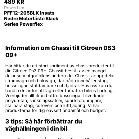
489 KR
Powerflex
PFF12-205BLK Insats
Nedre Motorfäste Black
Series Powerflex
Information om Chassi till Citroen DS3
09+
Här hittar du ett stort sortiment av chassiprodukter till
din Citroen Ds3 09+. Chassit består av en mängd
delar som utgör bilens underrede. Chassit är uppdelat
i framvagn och bakvagn, där båda innehåller stag,
bussningar, stötdämpare och fjädrar. Hos oss kan du
handla delar för att laga eller förbättra bilens fjädring.
Vi erbjuder allt ifrån bättre bussningar tillverkade i
polyuretan, sänkningssatser, sportstötdämpare,
ställbara stag, coilovers och luftfjädring. Vi har
produkterna för dig oavsett ändamål och budget.
3 tips: Så här förbättrar du
väghållningen i din bil