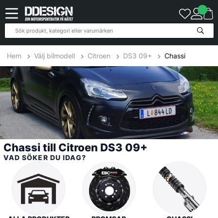
17
Produkter
Hem
Välj bilmodell
Citroen
DS3 09+
Chassi
Chassi till Citroen DS3 09+
VAD SÖKER DU IDAG?