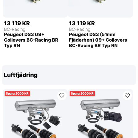
13 119 KR
13 119 KR
BC-Racing
BC-Racing
Peugeot DS3 09+
Peugeot DS3 (51mm
Coilovers BC-Racing BR
Fjäderben) 09+ Coilovers
Typ RN
BC-Racing BR Typ RN
Luftfjädring
2000
2000