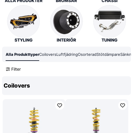
ALLA PRODUKTER
BROMSAR
CHASSI
STYLING
INTERIÖR
TUNING
Alla Produkttyper
Coilovers
Luftfjädring
Osorterad
Stötdämpare
Sänkni
Filter
Coilovers