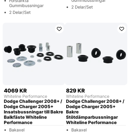
Gummibussningar
Förstärkta
Gummibussningar
2 Delar/Set
2 Delar/Set
4069 KR
829 KR
Whiteline Performance
Whiteline Performance
Dodge Challenger 2008+ /
Dodge Challenger 2008+ /
Dodge Charger 2005+
Dodge Charger 2005+
Insatsbussningar till Bakre
Bakre
Balkfäste Whiteline
Stötdämparbussningar
Performance
Whiteline Performance
Bakaxel
Bakaxel