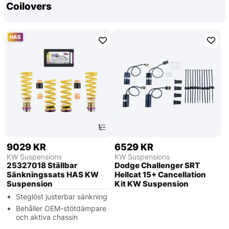
Coilovers
HAS
9029 KR
6529 KR
KW Suspensions
KW Suspensions
25327018 Ställbar
Dodge Challenger SRT
Sänkningssats HAS KW
Hellcat 15+ Cancellation
Suspension
Kit KW Suspension
Steglöst justerbar sänkning
Behåller OEM-stötdämpare
och aktiva chassin