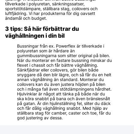
tillverkade i polyuretan, sänkningssatser,
sportstötdämpare, ställbara stag, coilovers och
luftfjädring. Vi har produkterna för dig oavsett
ändamål och budget.
3 tips: Så här förbättrar du
väghållningen i din bil
Bussningar från ex. Powerflex är tillverkade i
polyuretan som är hårdare än
gummibussningarna som sitter original på bilen.
När du monterar en fastare bussning minskar du
flexet i chassit och får bättre väghållning.
Sänkfjädrar eller coilovers, gör bilen både
snyggare då den blir lägre, och så får du en helt
annan väghållning än standard. Monterar du
coilovers kan du även justera höjden på bilen
och i många fall även stötdämpningens hårdhet.
Hjulvinklar är något att tänka på både när du
ska köra snabbt på bana och även bränslesnålt
på gatan. Är din hjulinställning fel, sliter du däck
och får dålig väghållning snabbt. Med hjälp av
ställbara stag för camber, caster och toe, får du
god justering av dessa.