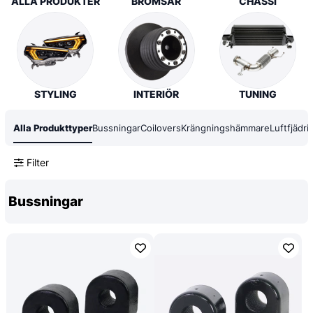
ALLA PRODUKTER
BROMSAR
CHASSI
STYLING
INTERIÖR
TUNING
Alla Produkttyper
Bussningar
Coilovers
Krängningshämmare
Luftfjädri
Filter
Bussningar