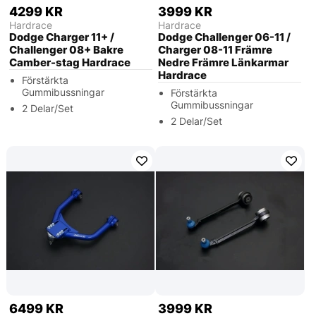
4299 KR
3999 KR
Hardrace
Hardrace
Dodge Charger 11+ /
Dodge Challenger 06-11 /
Challenger 08+ Bakre
Charger 08-11 Främre
Camber-stag Hardrace
Nedre Främre Länkarmar
Hardrace
Förstärkta
Gummibussningar
Förstärkta
Gummibussningar
2 Delar/Set
2 Delar/Set
6499 KR
3999 KR