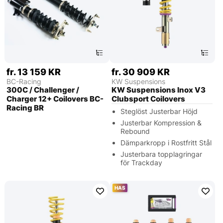
fr. 13 159 KR
fr. 30 909 KR
BC-Racing
KW Suspensions
300C / Challenger /
KW Suspensions Inox V3
Charger 12+ Coilovers BC-
Clubsport Coilovers
Racing BR
Steglöst Justerbar Höjd
Justerbar Kompression &
Rebound
Dämparkropp i Rostfritt Stål
Justerbara topplagringar
för Trackday
HAS