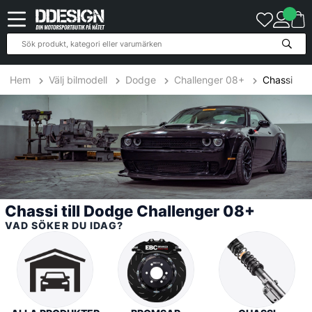
52
Produkter
Hem
Välj bilmodell
Dodge
Challenger 08+
Chassi
Chassi till Dodge Challenger 08+
VAD SÖKER DU IDAG?