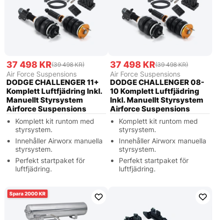
37 498 KR
37 498 KR
(39 498 KR)
(39 498 KR)
Air Force Suspensions
Air Force Suspensions
DODGE CHALLENGER 11+
DODGE CHALLENGER 08-
Komplett Luftfjädring Inkl.
10 Komplett Luftfjädring
Manuellt Styrsystem
Inkl. Manuellt Styrsystem
Airforce Suspensions
Airforce Suspensions
Komplett kit runtom med
Komplett kit runtom med
styrsystem.
styrsystem.
Innehåller Airworx manuella
Innehåller Airworx manuella
styrsystem.
styrsystem.
Perfekt startpaket för
Perfekt startpaket för
luftfjädring.
luftfjädring.
2000