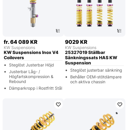
fr. 64 089 KR
9029 KR
KW Suspensions
KW Suspensions
KW Suspensions Inox V4
25327019 Ställbar
Coilovers
Sänkningssats HAS KW
Suspension
Steglöst Justerbar Höjd
Steglöst justerbar sänkning
Justerbar Låg- /
Högfartskompression &
Behåller OEM-stötdämpare
Rebound
och aktiva chassin
Dämparkropp i Rostfritt Stål