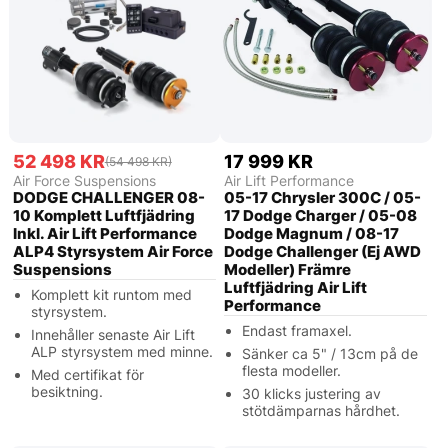
52 498 KR
17 999 KR
(54 498 KR)
Air Force Suspensions
Air Lift Performance
DODGE CHALLENGER 08-
05-17 Chrysler 300C / 05-
10 Komplett Luftfjädring
17 Dodge Charger / 05-08
Inkl. Air Lift Performance
Dodge Magnum / 08-17
ALP4 Styrsystem Air Force
Dodge Challenger (Ej AWD
Suspensions
Modeller) Främre
Luftfjädring Air Lift
Komplett kit runtom med
Performance
styrsystem.
Endast framaxel.
Innehåller senaste Air Lift
ALP styrsystem med minne.
Sänker ca 5" / 13cm på de
flesta modeller.
Med certifikat för
besiktning.
30 klicks justering av
stötdämparnas hårdhet.