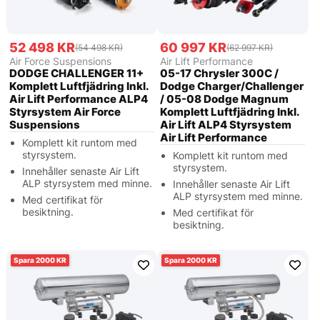
52 498 KR
60 997 KR
(54 498 KR)
(62 997 KR)
Air Force Suspensions
Air Lift Performance
DODGE CHALLENGER 11+
05-17 Chrysler 300C /
Komplett Luftfjädring Inkl.
Dodge Charger/Challenger
Air Lift Performance ALP4
/ 05-08 Dodge Magnum
Styrsystem Air Force
Komplett Luftfjädring Inkl.
Suspensions
Air Lift ALP4 Styrsystem
Air Lift Performance
Komplett kit runtom med
styrsystem.
Komplett kit runtom med
styrsystem.
Innehåller senaste Air Lift
ALP styrsystem med minne.
Innehåller senaste Air Lift
ALP styrsystem med minne.
Med certifikat för
besiktning.
Med certifikat för
besiktning.
2000
2000