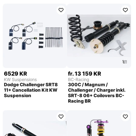
6529 KR
fr. 13 159 KR
KW Suspensions
BC-Racing
Dodge Challenger SRT8
300C / Magnum /
11+ Cancellation Kit KW
Challenger / Charger inkl.
Suspension
SRT-8 06+ Coilovers BC-
Racing BR