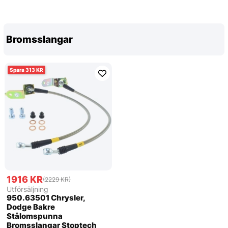
Bromsslangar
313
1916 KR
(2229 KR)
Utförsäljning
950.63501 Chrysler,
Dodge Bakre
Stålomspunna
Bromsslangar Stoptech