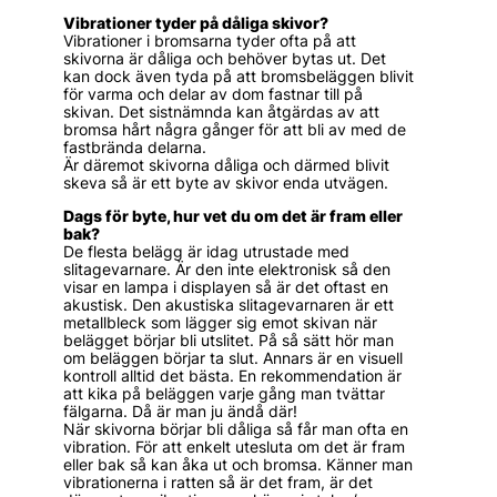
Vibrationer tyder på dåliga skivor?
Vibrationer i bromsarna tyder ofta på att
skivorna är dåliga och behöver bytas ut. Det
kan dock även tyda på att bromsbeläggen blivit
för varma och delar av dom fastnar till på
skivan. Det sistnämnda kan åtgärdas av att
bromsa hårt några gånger för att bli av med de
fastbrända delarna.
Är däremot skivorna dåliga och därmed blivit
skeva så är ett byte av skivor enda utvägen.
Dags för byte, hur vet du om det är fram eller
bak?
De flesta belägg är idag utrustade med
slitagevarnare. Är den inte elektronisk så den
visar en lampa i displayen så är det oftast en
akustisk. Den akustiska slitagevarnaren är ett
metallbleck som lägger sig emot skivan när
belägget börjar bli utslitet. På så sätt hör man
om beläggen börjar ta slut. Annars är en visuell
kontroll alltid det bästa. En rekommendation är
att kika på beläggen varje gång man tvättar
fälgarna. Då är man ju ändå där!
När skivorna börjar bli dåliga så får man ofta en
vibration. För att enkelt utesluta om det är fram
eller bak så kan åka ut och bromsa. Känner man
vibrationerna i ratten så är det fram, är det