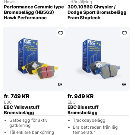
Hawk
Utförsäljning
Performance Ceramic type
309.10560 Chrysler /
Bromsbelägg (HB563)
Dodge Sport Bromsbelägg
Hawk Performance
Fram Stoptech
fr. 749 KR
fr. 949 KR
EBC
EBC
EBC Yellowstuff
EBC Bluestuff
Bromsbelägg
Bromsbelägg
Gatbelägg för aktiv
Trackdaybelägg
gatkörning
Bra bett redan från låg
Tål enklare bankörning
temperatur