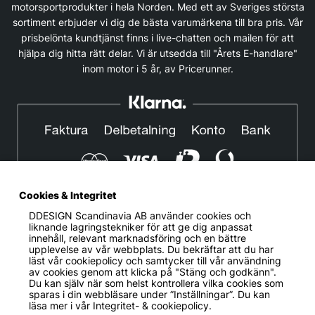
motorsportprodukter i hela Norden. Med ett av Sveriges största
sortiment erbjuder vi dig de bästa varumärkena till bra pris. Vår
prisbelönta kundtjänst finns i live-chatten och mailen för att
hjälpa dig hitta rätt delar. Vi är utsedda till "Årets E-handlare"
inom motor i 5 år, av Pricerunner.
Cookies & Integritet
DDESIGN Scandinavia AB
använder cookies och
© DDESIGN. Alla rättigheter reserverade.
liknande lagringstekniker för att ge dig anpassat
innehåll, relevant marknadsföring och en bättre
Om oss
|
Privacy policy
|
Cookiepolicy
|
Köp- och
upplevelse av vår webbplats. Du bekräftar att du har
leveransvillkor
läst vår cookiepolicy och samtycker till vår användning
av cookies genom att klicka på "Stäng och godkänn".
Telefonnummer:
019-507 40 01
Du kan själv när som helst kontrollera vilka cookies som
sparas i din webbläsare under ”Inställningar”. Du kan
Helgfria vardagar 10:00-12:00
läsa mer i vår
Integritet- & cookiepolicy.