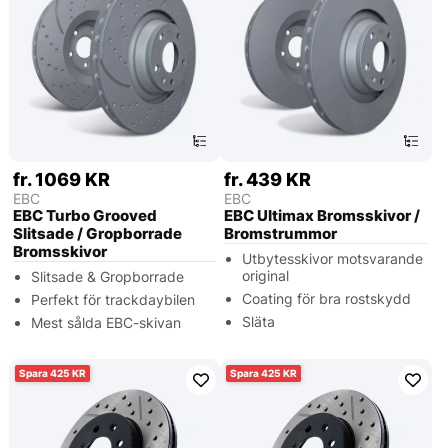
fr. 1069 KR
fr. 439 KR
EBC
EBC
EBC Turbo Grooved
EBC Ultimax Bromsskivor /
Slitsade / Gropborrade
Bromstrummor
Bromsskivor
Utbytesskivor motsvarande
original
Slitsade & Gropborrade
Coating för bra rostskydd
Perfekt för trackdaybilen
Släta
Mest sålda EBC-skivan
425
425