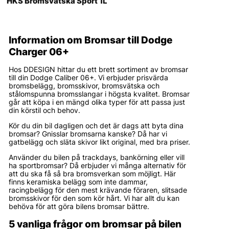
HKS Bromsvätska Sport 1L
Information om Bromsar till Dodge
Charger 06+
Hos DDESIGN hittar du ett brett sortiment av bromsar
till din Dodge Caliber 06+. Vi erbjuder prisvärda
bromsbelägg, bromsskivor, bromsvätska och
stålomspunna bromsslangar i högsta kvalitet. Bromsar
går att köpa i en mängd olika typer för att passa just
din körstil och behov.
Kör du din bil dagligen och det är dags att byta dina
bromsar? Gnisslar bromsarna kanske? Då har vi
gatbelägg och släta skivor likt original, med bra priser.
Använder du bilen på trackdays, bankörning eller vill
ha sportbromsar? Då erbjuder vi många alternativ för
att du ska få så bra bromsverkan som möjligt. Här
finns keramiska belägg som inte dammar,
racingbelägg för den mest krävande föraren, slitsade
bromsskivor för den som kör hårt. Vi har allt du kan
behöva för att göra bilens bromsar bättre.
5 vanliga frågor om bromsar på bilen