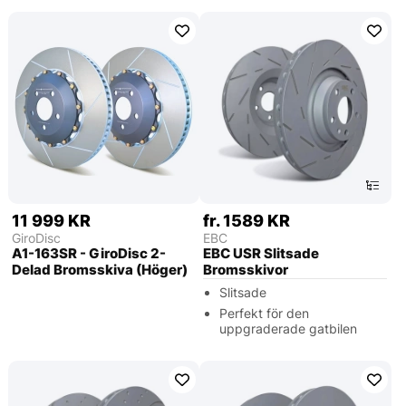
11 999 KR
fr. 1589 KR
GiroDisc
EBC
A1-163SR - GiroDisc 2-
EBC USR Slitsade
Delad Bromsskiva (Höger)
Bromsskivor
Slitsade
Perfekt för den
uppgraderade gatbilen