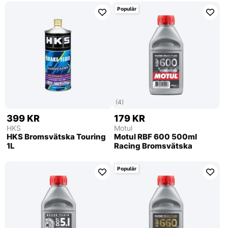
Populär
(4)
399 KR
179 KR
HKS
Motul
HKS Bromsvätska Touring
Motul RBF 600 500ml
1L
Racing Bromsvätska
Populär