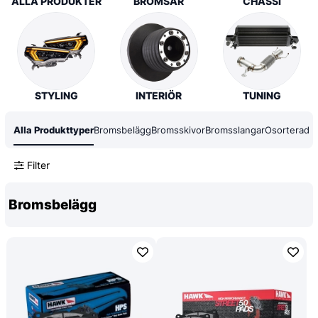
ALLA PRODUKTER
BROMSAR
CHASSI
STYLING
INTERIÖR
TUNING
Alla Produkttyper
Bromsbelägg
Bromsskivor
Bromsslangar
Osorterad
Filter
Bromsbelägg