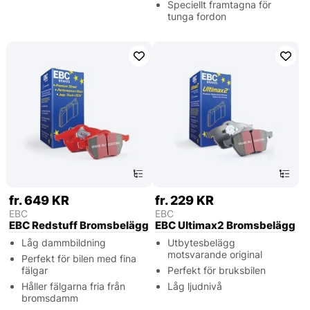
Speciellt framtagna för
tunga fordon
fr. 649 KR
fr. 229 KR
EBC
EBC
EBC Redstuff Bromsbelägg
EBC Ultimax2 Bromsbelägg
Låg dammbildning
Utbytesbelägg
motsvarande original
Perfekt för bilen med fina
fälgar
Perfekt för bruksbilen
Håller fälgarna fria från
Låg ljudnivå
bromsdamm