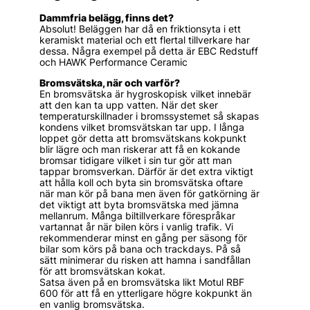
Dammfria belägg, finns det?
Absolut! Beläggen har då en friktionsyta i ett
keramiskt material och ett flertal tillverkare har
dessa. Några exempel på detta är EBC Redstuff
och HAWK Performance Ceramic
Bromsvätska, när och varför?
En bromsvätska är hygroskopisk vilket innebär
att den kan ta upp vatten. När det sker
temperaturskillnader i bromssystemet så skapas
kondens vilket bromsvätskan tar upp. I långa
loppet gör detta att bromsvätskans kokpunkt
blir lägre och man riskerar att få en kokande
bromsar tidigare vilket i sin tur gör att man
tappar bromsverkan. Därför är det extra viktigt
att hålla koll och byta sin bromsvätska oftare
när man kör på bana men även för gatkörning är
det viktigt att byta bromsvätska med jämna
mellanrum. Många biltillverkare förespråkar
vartannat år när bilen körs i vanlig trafik. Vi
rekommenderar minst en gång per säsong för
bilar som körs på bana och trackdays. På så
sätt minimerar du risken att hamna i sandfållan
för att bromsvätskan kokat.
Satsa även på en bromsvätska likt Motul RBF
600 för att få en ytterligare högre kokpunkt än
en vanlig bromsvätska.