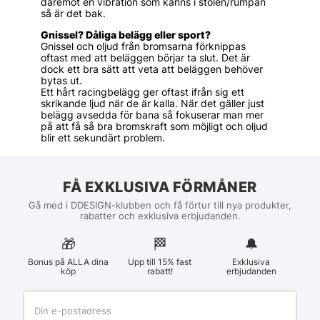
däremot en vibration som känns i stolen/rumpan
så är det bak.
Gnissel? Dåliga belägg eller sport?
Gnissel och oljud från bromsarna förknippas
oftast med att beläggen börjar ta slut. Det är
dock ett bra sätt att veta att beläggen behöver
bytas ut.
Ett hårt racingbelägg ger oftast ifrån sig ett
skrikande ljud när de är kalla. När det gäller just
belägg avsedda för bana så fokuserar man mer
på att få så bra bromskraft som möjligt och oljud
blir ett sekundärt problem.
FÅ EXKLUSIVA FÖRMÅNER
Gå med i DDESIGN-klubben och få förtur till nya produkter,
rabatter och exklusiva erbjudanden.
🎁
🏁︎
🔔
Bonus på ALLA dina
Upp till 15% fast
Exklusiva
köp
rabatt!
erbjudanden