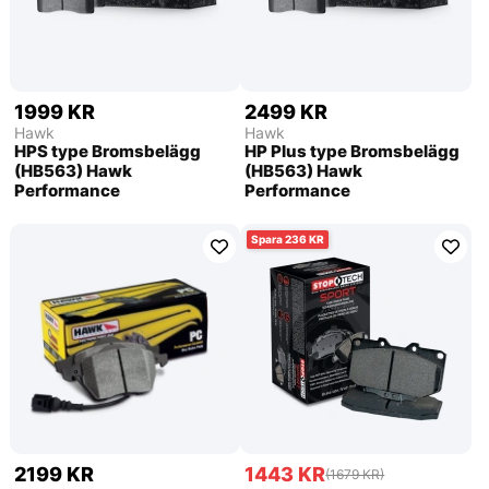
1999 KR
2499 KR
Hawk
Hawk
HPS type Bromsbelägg
HP Plus type Bromsbelägg
(HB563) Hawk
(HB563) Hawk
Performance
Performance
236
2199 KR
1443 KR
(1679 KR)