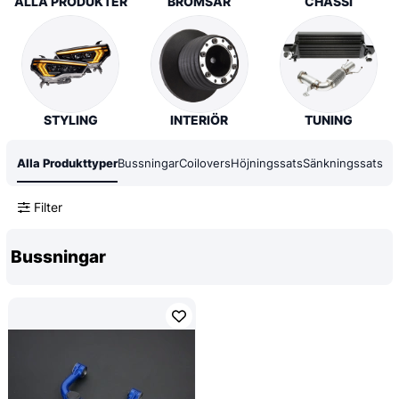
ALLA PRODUKTER
BROMSAR
CHASSI
STYLING
INTERIÖR
TUNING
Alla Produkttyper
Bussningar
Coilovers
Höjningssats
Sänkningssats
Filter
Bussningar