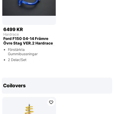
6499 KR
Hardrace
Ford F150 04-14 Främre
Övre Stag VER.2 Hardrace
Förstärkta
Gummibussningar
2 Delar/Set
Coilovers