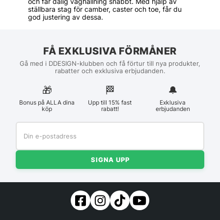
och får dålig väghållning snabbt. Med hjälp av
ställbara stag för camber, caster och toe, får du
god justering av dessa.
FÅ EXKLUSIVA FÖRMÅNER
Gå med i DDESIGN-klubben och få förtur till nya produkter,
rabatter och exklusiva erbjudanden.
🎁
🏁︎
🔔
Bonus på ALLA dina
Upp till 15% fast
Exklusiva
köp
rabatt!
erbjudanden
SIGNA UPP