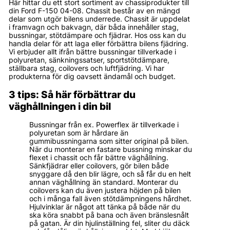
Här hittar du ett stort sortiment av chassiprodukter till
din Ford F-150 04-08. Chassit består av en mängd
delar som utgör bilens underrede. Chassit är uppdelat
i framvagn och bakvagn, där båda innehåller stag,
bussningar, stötdämpare och fjädrar. Hos oss kan du
handla delar för att laga eller förbättra bilens fjädring.
Vi erbjuder allt ifrån bättre bussningar tillverkade i
polyuretan, sänkningssatser, sportstötdämpare,
ställbara stag, coilovers och luftfjädring. Vi har
produkterna för dig oavsett ändamål och budget.
3 tips: Så här förbättrar du
väghållningen i din bil
Bussningar från ex. Powerflex är tillverkade i
polyuretan som är hårdare än
gummibussningarna som sitter original på bilen.
När du monterar en fastare bussning minskar du
flexet i chassit och får bättre väghållning.
Sänkfjädrar eller coilovers, gör bilen både
snyggare då den blir lägre, och så får du en helt
annan väghållning än standard. Monterar du
coilovers kan du även justera höjden på bilen
och i många fall även stötdämpningens hårdhet.
Hjulvinklar är något att tänka på både när du
ska köra snabbt på bana och även bränslesnålt
på gatan. Är din hjulinställning fel, sliter du däck