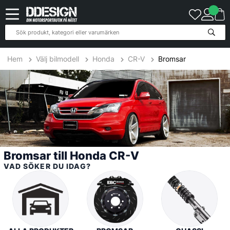
25
Produkter
Hem
Välj bilmodell
Honda
CR-V
Bromsar
Bromsar till Honda CR-V
VAD SÖKER DU IDAG?