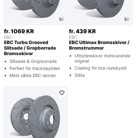
fr. 1069 KR
fr. 439 KR
EBC
EBC
EBC Turbo Grooved
EBC Ultimax Bromsskivor /
Slitsade / Gropborrade
Bromstrummor
Bromsskivor
Utbytesskivor motsvarande
original
Slitsade & Gropborrade
Coating för bra rostskydd
Perfekt för trackdaybilen
Släta
Mest sålda EBC-skivan