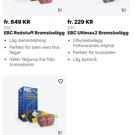
fr. 649 KR
fr. 229 KR
EBC
EBC
EBC Redstuff Bromsbelägg
EBC Ultimax2 Bromsbelägg
Låg dammbildning
Utbytesbelägg
motsvarande original
Perfekt för bilen med fina
fälgar
Perfekt för bruksbilen
Håller fälgarna fria från
Låg ljudnivå
bromsdamm