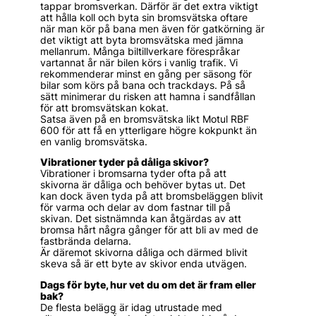
tappar bromsverkan. Därför är det extra viktigt
att hålla koll och byta sin bromsvätska oftare
när man kör på bana men även för gatkörning är
det viktigt att byta bromsvätska med jämna
mellanrum. Många biltillverkare förespråkar
vartannat år när bilen körs i vanlig trafik. Vi
rekommenderar minst en gång per säsong för
bilar som körs på bana och trackdays. På så
sätt minimerar du risken att hamna i sandfållan
för att bromsvätskan kokat.
Satsa även på en bromsvätska likt Motul RBF
600 för att få en ytterligare högre kokpunkt än
en vanlig bromsvätska.
Vibrationer tyder på dåliga skivor?
Vibrationer i bromsarna tyder ofta på att
skivorna är dåliga och behöver bytas ut. Det
kan dock även tyda på att bromsbeläggen blivit
för varma och delar av dom fastnar till på
skivan. Det sistnämnda kan åtgärdas av att
bromsa hårt några gånger för att bli av med de
fastbrända delarna.
Är däremot skivorna dåliga och därmed blivit
skeva så är ett byte av skivor enda utvägen.
Dags för byte, hur vet du om det är fram eller
bak?
De flesta belägg är idag utrustade med