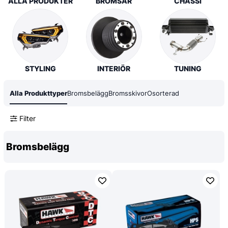
ALLA PRODUKTER
BROMSAR
CHASSI
STYLING
INTERIÖR
TUNING
Alla Produkttyper
Bromsbelägg
Bromsskivor
Osorterad
Filter
Bromsbelägg