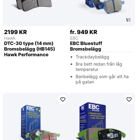
2199 KR
fr. 949 KR
Hawk
EBC
DTC-30 type (14 mm)
EBC Bluestuff
Bromsbelägg (HB145)
Bromsbelägg
Hawk Performance
Trackdaybelägg
Bra bett redan från låg
temperatur
Banbelägg som går att ha
på gatan