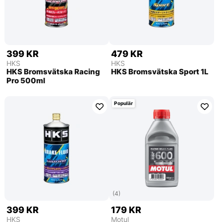
399 KR
479 KR
HKS
HKS
HKS Bromsvätska Racing
HKS Bromsvätska Sport 1L
Pro 500ml
Populär
(4)
399 KR
179 KR
HKS
Motul