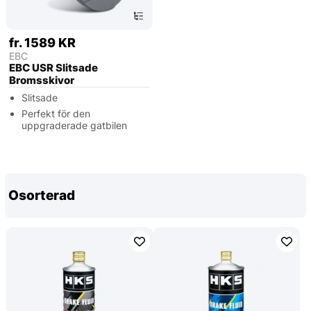
fr. 1589 KR
EBC
EBC USR Slitsade
Bromsskivor
Slitsade
Perfekt för den
uppgraderade gatbilen
Osorterad