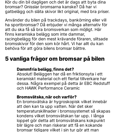
Kör du din bil dagligen och det är dags att byta dina
bromsar? Gnisslar bromsarna kanske? Då har vi
gatbelägg och släta skivor likt original, med bra priser.
Använder du bilen på trackdays, bankörning eller vill
ha sportbromsar? Då erbjuder vi många alternativ för
att du ska få så bra bromsverkan som möjligt. Här
finns keramiska belägg som inte dammar,
racingbelägg för den mest krävande föraren, slitsade
bromsskivor för den som kör hårt. Vi har allt du kan
behöva för att göra bilens bromsar bättre.
5 vanliga frågor om bromsar på bilen
Dammfria belägg, finns det?
Absolut! Beläggen har då en friktionsyta i ett
keramiskt material och ett flertal tillverkare har
dessa. Några exempel på detta är EBC Redstuff
och HAWK Performance Ceramic
Bromsvätska, när och varför?
En bromsvätska är hygroskopisk vilket innebär
att den kan ta upp vatten. När det sker
temperaturskillnader i bromssystemet så skapas
kondens vilket bromsvätskan tar upp. I långa
loppet gör detta att bromsvätskans kokpunkt
blir lägre och man riskerar att få en kokande
bromsar tidigare vilket i sin tur gör att man