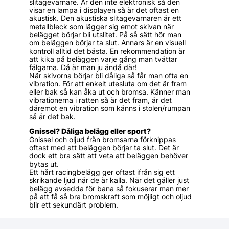
slitagevarnare. Är den inte elektronisk så den
visar en lampa i displayen så är det oftast en
akustisk. Den akustiska slitagevarnaren är ett
metallbleck som lägger sig emot skivan när
belägget börjar bli utslitet. På så sätt hör man
om beläggen börjar ta slut. Annars är en visuell
kontroll alltid det bästa. En rekommendation är
att kika på beläggen varje gång man tvättar
fälgarna. Då är man ju ändå där!
När skivorna börjar bli dåliga så får man ofta en
vibration. För att enkelt utesluta om det är fram
eller bak så kan åka ut och bromsa. Känner man
vibrationerna i ratten så är det fram, är det
däremot en vibration som känns i stolen/rumpan
så är det bak.
Gnissel? Dåliga belägg eller sport?
Gnissel och oljud från bromsarna förknippas
oftast med att beläggen börjar ta slut. Det är
dock ett bra sätt att veta att beläggen behöver
bytas ut.
Ett hårt racingbelägg ger oftast ifrån sig ett
skrikande ljud när de är kalla. När det gäller just
belägg avsedda för bana så fokuserar man mer
på att få så bra bromskraft som möjligt och oljud
blir ett sekundärt problem.