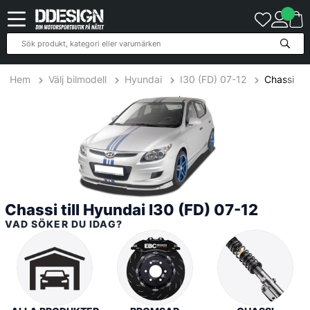
40
Produkter
Hem
Välj bilmodell
Hyundai
I30 (FD) 07-12
Chassi
Chassi till Hyundai I30 (FD) 07-12
VAD SÖKER DU IDAG?