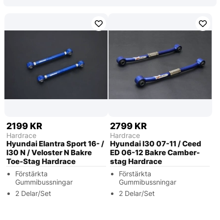
2199 KR
2799 KR
Hardrace
Hardrace
Hyundai Elantra Sport 16- /
Hyundai I30 07-11 / Ceed
I30 N / Veloster N Bakre
ED 06-12 Bakre Camber-
Toe-Stag Hardrace
stag Hardrace
Förstärkta
Förstärkta
Gummibussningar
Gummibussningar
2 Delar/Set
2 Delar/Set