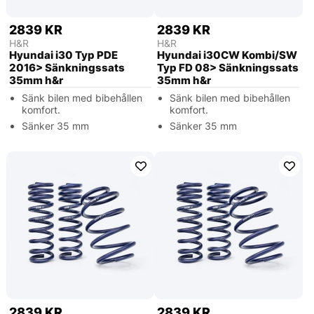
2839 KR
2839 KR
H&R
H&R
Hyundai i30 Typ PDE
Hyundai i30CW Kombi/SW
2016> Sänkningssats
Typ FD 08> Sänkningssats
35mm h&r
35mm h&r
Sänk bilen med bibehållen
Sänk bilen med bibehållen
komfort.
komfort.
Sänker 35 mm
Sänker 35 mm
2839 KR
2839 KR