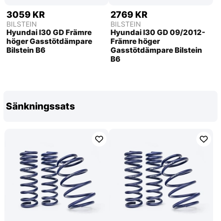
3059 KR
2769 KR
BILSTEIN
BILSTEIN
Hyundai I30 GD Främre
Hyundai I30 GD 09/2012-
höger Gasstötdämpare
Främre höger
Bilstein B6
Gasstötdämpare Bilstein
B6
Sänkningssats