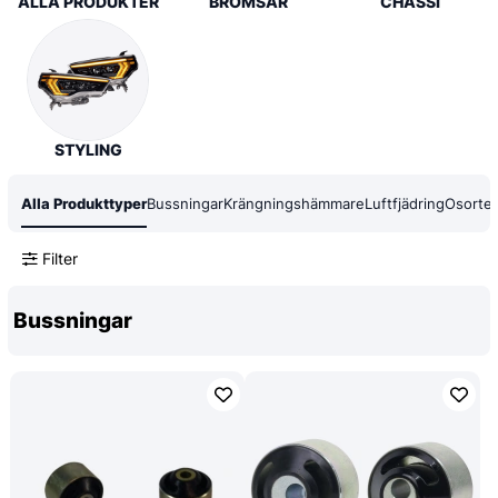
ALLA PRODUKTER
BROMSAR
CHASSI
STYLING
Alla Produkttyper
Bussningar
Krängningshämmare
Luftfjädring
Osorte
Filter
Bussningar