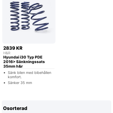
2839 KR
H&R
Hyundai i30 Typ PDE
2016> Sänkningssats
35mm h&r
Sänk bilen med bibehållen
komfort.
Sänker 35 mm
Osorterad