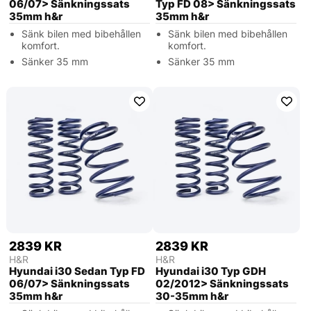
06/07> Sänkningssats
Typ FD 08> Sänkningssats
35mm h&r
35mm h&r
Sänk bilen med bibehållen
Sänk bilen med bibehållen
komfort.
komfort.
Sänker 35 mm
Sänker 35 mm
2839 KR
2839 KR
H&R
H&R
Hyundai i30 Sedan Typ FD
Hyundai i30 Typ GDH
06/07> Sänkningssats
02/2012> Sänkningssats
35mm h&r
30-35mm h&r