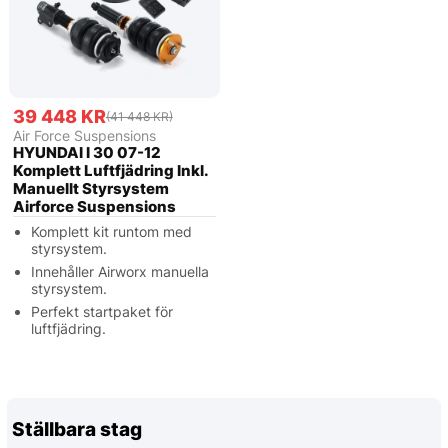
39 448 KR
(41 448 KR)
Air Force Suspensions
HYUNDAI I 30 07-12
Komplett Luftfjädring Inkl.
Manuellt Styrsystem
Airforce Suspensions
Komplett kit runtom med
styrsystem.
Innehåller Airworx manuella
styrsystem.
Perfekt startpaket för
luftfjädring.
Ställbara stag