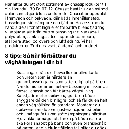
Här hittar du ett stort sortiment av chassiprodukter till
din Hyundai I30 Fd 07-12. Chassit består av en mängd
delar som utgör bilens underrede. Chassit är uppdelat
i framvagn och bakvagn, där båda innehåller stag,
bussningar, stötdämpare och fjädrar. Hos oss kan du
handla delar för att laga eller förbättra bilens fjädring.
Vi erbjuder allt ifrån bättre bussningar tillverkade i
polyuretan, sänkningssatser, sportstötdämpare,
ställbara stag, coilovers och luftfjädring. Vi har
produkterna för dig oavsett ändamål och budget.
3 tips: Så här förbättrar du
väghållningen i din bil
Bussningar från ex. Powerflex är tillverkade i
polyuretan som är hårdare än
gummibussningarna som sitter original på bilen.
När du monterar en fastare bussning minskar du
flexet i chassit och får bättre väghållning.
Sänkfjädrar eller coilovers, gör bilen både
snyggare då den blir lägre, och så får du en helt
annan väghållning än standard. Monterar du
coilovers kan du även justera höjden på bilen
och i många fall även stötdämpningens hårdhet.
Hjulvinklar är något att tänka på både när du
ska köra snabbt på bana och även bränslesnålt
på gatan. Är din hjulinställning fel, sliter du däck