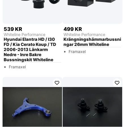
539 KR
499 KR
Whiteline Performance
Whiteline Performance
Hyundai Elantra HD / I30
Krängningshämmarbussni
FD / Kia Cerato Koup / TD
ngar 26mm Whiteline
2006-2013 Länkarm
Framaxel
Nedre - Inre Bakre
Bussningskit Whiteline
Framaxel