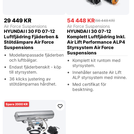
29 449 KR
54 448 KR
(56 448 KR)
Air Force Suspensions
Air Force Suspensions
HYUNDAI I 30 FD 07-12
HYUNDAI I 30 07-12
Luftfjädring Fjäderben &
Komplett Luftfjädring Inkl.
Stötdämpare Air Force
Air Lift Performance ALP4
Suspensions
Styrsystem Air Force
Suspensions
Modellanpassade fjäderben
och luftbälgar.
Komplett kit runtom med
styrsystem.
Endast fjäderbenskit - köp
till styrsystem.
Innehåller senaste Air Lift
ALP styrsystem med minne.
36 klicks justering av
stötdämparnas hårdhet.
Med certifikat för
besiktning.
2000