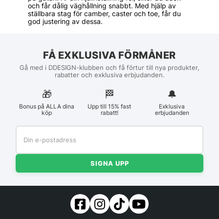
och får dålig väghållning snabbt. Med hjälp av
ställbara stag för camber, caster och toe, får du
god justering av dessa.
FÅ EXKLUSIVA FÖRMÅNER
Gå med i DDESIGN-klubben och få förtur till nya produkter,
rabatter och exklusiva erbjudanden.
🎁
🏁︎
🔔
Bonus på ALLA dina
Upp till 15% fast
Exklusiva
köp
rabatt!
erbjudanden
SIGNA UPP