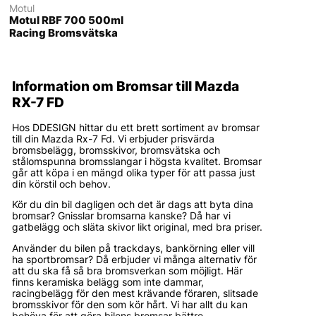
Motul
Motul RBF 700 500ml
Racing Bromsvätska
Information om Bromsar till Mazda
RX-7 FD
Hos DDESIGN hittar du ett brett sortiment av bromsar
till din Mazda Rx-7 Fd. Vi erbjuder prisvärda
bromsbelägg, bromsskivor, bromsvätska och
stålomspunna bromsslangar i högsta kvalitet. Bromsar
går att köpa i en mängd olika typer för att passa just
din körstil och behov.
Kör du din bil dagligen och det är dags att byta dina
bromsar? Gnisslar bromsarna kanske? Då har vi
gatbelägg och släta skivor likt original, med bra priser.
Använder du bilen på trackdays, bankörning eller vill
ha sportbromsar? Då erbjuder vi många alternativ för
att du ska få så bra bromsverkan som möjligt. Här
finns keramiska belägg som inte dammar,
racingbelägg för den mest krävande föraren, slitsade
bromsskivor för den som kör hårt. Vi har allt du kan
behöva för att göra bilens bromsar bättre.