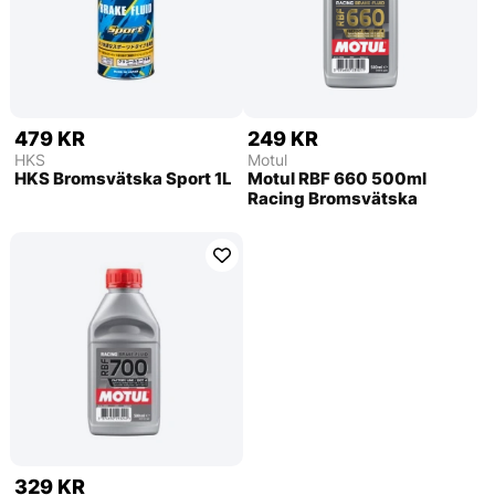
479 KR
249 KR
HKS
Motul
HKS Bromsvätska Sport 1L
Motul RBF 660 500ml
Racing Bromsvätska
329 KR