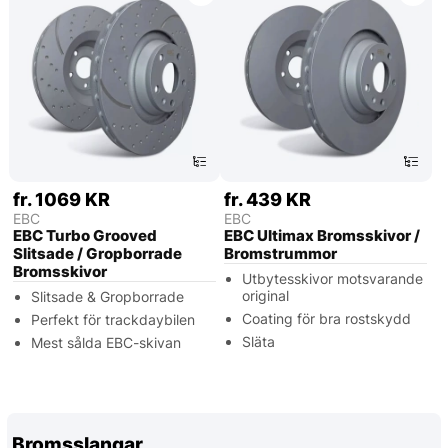
fr. 1069 KR
fr. 439 KR
EBC
EBC
EBC Turbo Grooved
EBC Ultimax Bromsskivor /
Slitsade / Gropborrade
Bromstrummor
Bromsskivor
Utbytesskivor motsvarande
original
Slitsade & Gropborrade
Coating för bra rostskydd
Perfekt för trackdaybilen
Släta
Mest sålda EBC-skivan
Bromsslangar