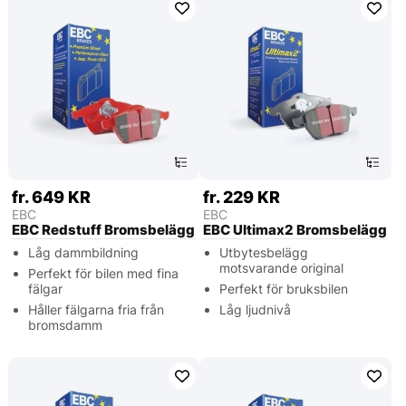
fr. 649 KR
fr. 229 KR
EBC
EBC
EBC Redstuff Bromsbelägg
EBC Ultimax2 Bromsbelägg
Låg dammbildning
Utbytesbelägg
motsvarande original
Perfekt för bilen med fina
fälgar
Perfekt för bruksbilen
Håller fälgarna fria från
Låg ljudnivå
bromsdamm