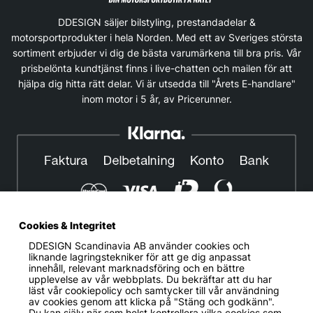
DDESIGN säljer bilstyling, prestandadelar &
motorsportprodukter i hela Norden. Med ett av Sveriges största
sortiment erbjuder vi dig de bästa varumärkena till bra pris. Vår
prisbelönta kundtjänst finns i live-chatten och mailen för att
hjälpa dig hitta rätt delar. Vi är utsedda till "Årets E-handlare"
inom motor i 5 år, av Pricerunner.
Cookies & Integritet
DDESIGN Scandinavia AB
använder cookies och
© DDESIGN. Alla rättigheter reserverade.
liknande lagringstekniker för att ge dig anpassat
innehåll, relevant marknadsföring och en bättre
Om oss
|
Privacy policy
|
Cookiepolicy
|
Köp- och
upplevelse av vår webbplats. Du bekräftar att du har
leveransvillkor
läst vår cookiepolicy och samtycker till vår användning
av cookies genom att klicka på "Stäng och godkänn".
Telefonnummer:
019-507 40 01