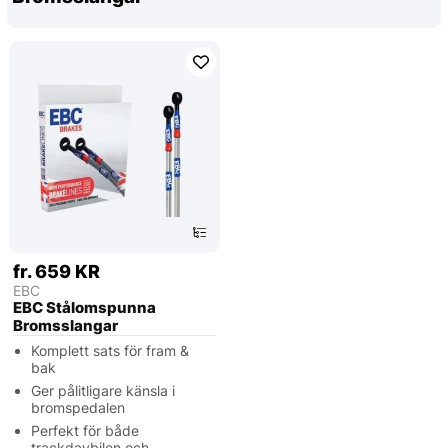
fr. 659 KR
EBC
EBC Stålomspunna
Bromsslangar
Komplett sats för fram &
bak
Ger pålitligare känsla i
bromspedalen
Perfekt för både
trackdaybilen och