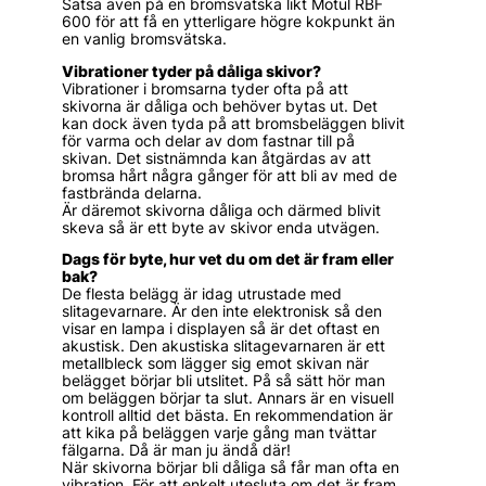
Satsa även på en bromsvätska likt Motul RBF
600 för att få en ytterligare högre kokpunkt än
en vanlig bromsvätska.
Vibrationer tyder på dåliga skivor?
Vibrationer i bromsarna tyder ofta på att
skivorna är dåliga och behöver bytas ut. Det
kan dock även tyda på att bromsbeläggen blivit
för varma och delar av dom fastnar till på
skivan. Det sistnämnda kan åtgärdas av att
bromsa hårt några gånger för att bli av med de
fastbrända delarna.
Är däremot skivorna dåliga och därmed blivit
skeva så är ett byte av skivor enda utvägen.
Dags för byte, hur vet du om det är fram eller
bak?
De flesta belägg är idag utrustade med
slitagevarnare. Är den inte elektronisk så den
visar en lampa i displayen så är det oftast en
akustisk. Den akustiska slitagevarnaren är ett
metallbleck som lägger sig emot skivan när
belägget börjar bli utslitet. På så sätt hör man
om beläggen börjar ta slut. Annars är en visuell
kontroll alltid det bästa. En rekommendation är
att kika på beläggen varje gång man tvättar
fälgarna. Då är man ju ändå där!
När skivorna börjar bli dåliga så får man ofta en
vibration. För att enkelt utesluta om det är fram