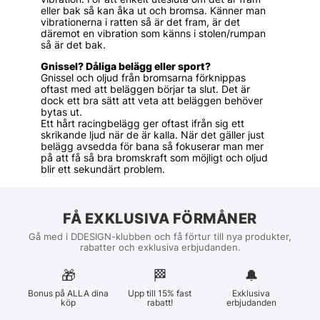
eller bak så kan åka ut och bromsa. Känner man
vibrationerna i ratten så är det fram, är det
däremot en vibration som känns i stolen/rumpan
så är det bak.
Gnissel? Dåliga belägg eller sport?
Gnissel och oljud från bromsarna förknippas
oftast med att beläggen börjar ta slut. Det är
dock ett bra sätt att veta att beläggen behöver
bytas ut.
Ett hårt racingbelägg ger oftast ifrån sig ett
skrikande ljud när de är kalla. När det gäller just
belägg avsedda för bana så fokuserar man mer
på att få så bra bromskraft som möjligt och oljud
blir ett sekundärt problem.
FÅ EXKLUSIVA FÖRMÅNER
Gå med i DDESIGN-klubben och få förtur till nya produkter,
rabatter och exklusiva erbjudanden.
🎁
🏁︎
🔔
Bonus på ALLA dina
Upp till 15% fast
Exklusiva
köp
rabatt!
erbjudanden