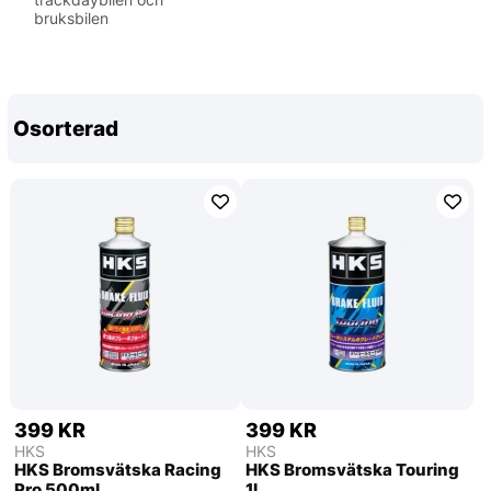
bruksbilen
Osorterad
399 KR
399 KR
HKS
HKS
HKS Bromsvätska Racing
HKS Bromsvätska Touring
Pro 500ml
1L