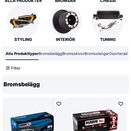
ALLA PRODUKTER
BROMSAR
CHASSI
STYLING
INTERIÖR
TUNING
Alla Produkttyper
Bromsbelägg
Bromsskivor
Bromsslangar
Osorterad
Filter
Bromsbelägg