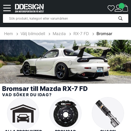
21
Produkter
Hem
Välj bilmodell
Mazda
RX-7 FD
Bromsar
Bromsar till Mazda RX-7 FD
VAD SÖKER DU IDAG?