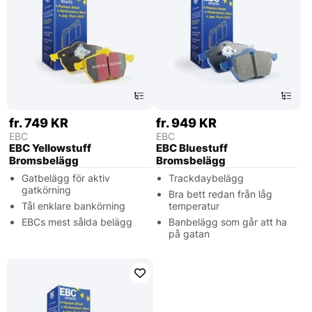
fr. 749 KR
fr. 949 KR
EBC
EBC
EBC Yellowstuff
EBC Bluestuff
Bromsbelägg
Bromsbelägg
Gatbelägg för aktiv
Trackdaybelägg
gatkörning
Bra bett redan från låg
Tål enklare bankörning
temperatur
EBCs mest sålda belägg
Banbelägg som går att ha
på gatan