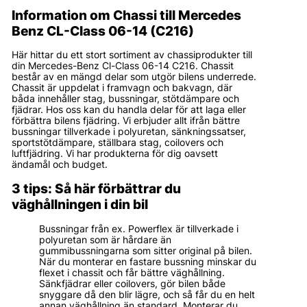
Information om Chassi till Mercedes
Benz CL-Class 06-14 (C216)
Här hittar du ett stort sortiment av chassiprodukter till
din Mercedes-Benz Cl-Class 06-14 C216. Chassit
består av en mängd delar som utgör bilens underrede.
Chassit är uppdelat i framvagn och bakvagn, där
båda innehåller stag, bussningar, stötdämpare och
fjädrar. Hos oss kan du handla delar för att laga eller
förbättra bilens fjädring. Vi erbjuder allt ifrån bättre
bussningar tillverkade i polyuretan, sänkningssatser,
sportstötdämpare, ställbara stag, coilovers och
luftfjädring. Vi har produkterna för dig oavsett
ändamål och budget.
3 tips: Så här förbättrar du
väghållningen i din bil
Bussningar från ex. Powerflex är tillverkade i
polyuretan som är hårdare än
gummibussningarna som sitter original på bilen.
När du monterar en fastare bussning minskar du
flexet i chassit och får bättre väghållning.
Sänkfjädrar eller coilovers, gör bilen både
snyggare då den blir lägre, och så får du en helt
annan väghållning än standard. Monterar du