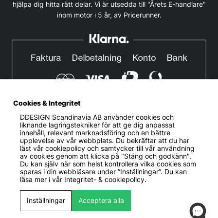
hjälpa dig hitta rätt delar. Vi är utsedda till "Årets E-handlare"
inom motor i 5 år, av Pricerunner.
Cookies & Integritet
DDESIGN Scandinavia AB
använder cookies och
© DDESIGN. Alla rättigheter reserverade.
liknande lagringstekniker för att ge dig anpassat
innehåll, relevant marknadsföring och en bättre
Om oss
|
Privacy policy
|
Cookiepolicy
|
Köp- och
upplevelse av vår webbplats. Du bekräftar att du har
leveransvillkor
läst vår cookiepolicy och samtycker till vår användning
av cookies genom att klicka på "Stäng och godkänn".
Telefonnummer:
019-507 40 01
Du kan själv när som helst kontrollera vilka cookies som
sparas i din webbläsare under ”Inställningar”. Du kan
Helgfria vardagar 10:00-12:00
läsa mer i vår
Integritet- & cookiepolicy.
DDESIGN Scandinavia AB Organisationsnummer:
556739-5164
Inställningar
Acceptera alla
Mosåsvägen 142, 702 36 Örebro