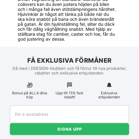
coilovers kan du även justera höjden på bilen
och i många fall även stötdämpningens hårdhet.
Hjulvinklar är något att tänka på både när du
ska köra snabbt på bana och även bränslesnålt
på gatan. Är din hjulinställning fel, sliter du däck
och får dålig väghållning snabbt. Med hjälp av
ställbara stag för camber, caster och toe, får du
god justering av dessa.
FÅ EXKLUSIVA FÖRMÅNER
Gå med i DDESIGN-klubben och få förtur till nya produkter,
rabatter och exklusiva erbjudanden.
🎁
🏁︎
🔔
Bonus på ALLA dina
Upp till 15% fast
Exklusiva
köp
rabatt!
erbjudanden
SIGNA UPP