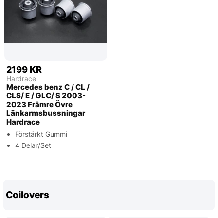
2199 KR
Hardrace
Mercedes benz C / CL /
CLS/ E / GLC/ S 2003-
2023 Främre Övre
Länkarmsbussningar
Hardrace
Förstärkt Gummi
4 Delar/Set
Coilovers