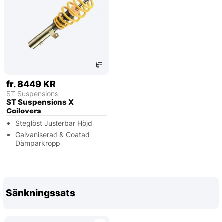
fr. 8449 KR
ST Suspensions
ST Suspensions X
Coilovers
Steglöst Justerbar Höjd
Galvaniserad & Coatad
Dämparkropp
Sänkningssats