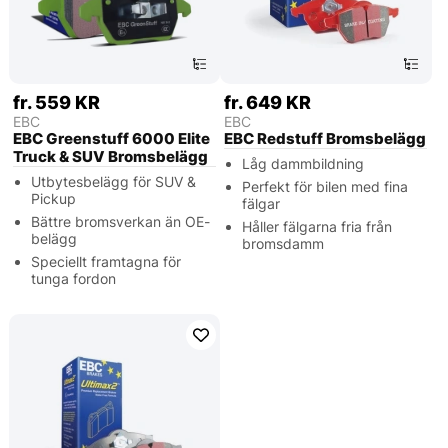
fr. 559 KR
fr. 649 KR
EBC
EBC
EBC Greenstuff 6000 Elite
EBC Redstuff Bromsbelägg
Truck & SUV Bromsbelägg
Låg dammbildning
Utbytesbelägg för SUV &
Perfekt för bilen med fina
Pickup
fälgar
Bättre bromsverkan än OE-
Håller fälgarna fria från
belägg
bromsdamm
Speciellt framtagna för
tunga fordon