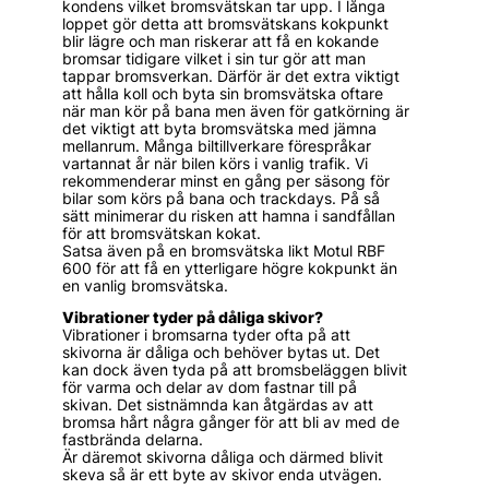
kondens vilket bromsvätskan tar upp. I långa
loppet gör detta att bromsvätskans kokpunkt
blir lägre och man riskerar att få en kokande
bromsar tidigare vilket i sin tur gör att man
tappar bromsverkan. Därför är det extra viktigt
att hålla koll och byta sin bromsvätska oftare
när man kör på bana men även för gatkörning är
det viktigt att byta bromsvätska med jämna
mellanrum. Många biltillverkare förespråkar
vartannat år när bilen körs i vanlig trafik. Vi
rekommenderar minst en gång per säsong för
bilar som körs på bana och trackdays. På så
sätt minimerar du risken att hamna i sandfållan
för att bromsvätskan kokat.
Satsa även på en bromsvätska likt Motul RBF
600 för att få en ytterligare högre kokpunkt än
en vanlig bromsvätska.
Vibrationer tyder på dåliga skivor?
Vibrationer i bromsarna tyder ofta på att
skivorna är dåliga och behöver bytas ut. Det
kan dock även tyda på att bromsbeläggen blivit
för varma och delar av dom fastnar till på
skivan. Det sistnämnda kan åtgärdas av att
bromsa hårt några gånger för att bli av med de
fastbrända delarna.
Är däremot skivorna dåliga och därmed blivit
skeva så är ett byte av skivor enda utvägen.