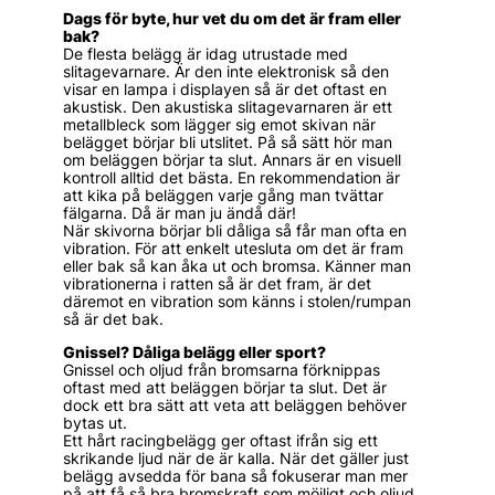
Dags för byte, hur vet du om det är fram eller
bak?
De flesta belägg är idag utrustade med
slitagevarnare. Är den inte elektronisk så den
visar en lampa i displayen så är det oftast en
akustisk. Den akustiska slitagevarnaren är ett
metallbleck som lägger sig emot skivan när
belägget börjar bli utslitet. På så sätt hör man
om beläggen börjar ta slut. Annars är en visuell
kontroll alltid det bästa. En rekommendation är
att kika på beläggen varje gång man tvättar
fälgarna. Då är man ju ändå där!
När skivorna börjar bli dåliga så får man ofta en
vibration. För att enkelt utesluta om det är fram
eller bak så kan åka ut och bromsa. Känner man
vibrationerna i ratten så är det fram, är det
däremot en vibration som känns i stolen/rumpan
så är det bak.
Gnissel? Dåliga belägg eller sport?
Gnissel och oljud från bromsarna förknippas
oftast med att beläggen börjar ta slut. Det är
dock ett bra sätt att veta att beläggen behöver
bytas ut.
Ett hårt racingbelägg ger oftast ifrån sig ett
skrikande ljud när de är kalla. När det gäller just
belägg avsedda för bana så fokuserar man mer
på att få så bra bromskraft som möjligt och oljud