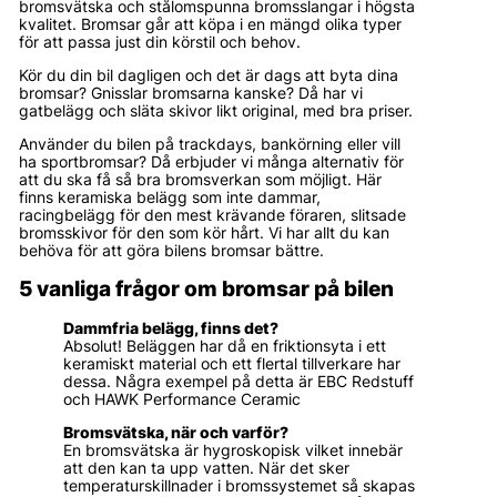
bromsvätska och stålomspunna bromsslangar i högsta
kvalitet. Bromsar går att köpa i en mängd olika typer
för att passa just din körstil och behov.
Kör du din bil dagligen och det är dags att byta dina
bromsar? Gnisslar bromsarna kanske? Då har vi
gatbelägg och släta skivor likt original, med bra priser.
Använder du bilen på trackdays, bankörning eller vill
ha sportbromsar? Då erbjuder vi många alternativ för
att du ska få så bra bromsverkan som möjligt. Här
finns keramiska belägg som inte dammar,
racingbelägg för den mest krävande föraren, slitsade
bromsskivor för den som kör hårt. Vi har allt du kan
behöva för att göra bilens bromsar bättre.
5 vanliga frågor om bromsar på bilen
Dammfria belägg, finns det?
Absolut! Beläggen har då en friktionsyta i ett
keramiskt material och ett flertal tillverkare har
dessa. Några exempel på detta är EBC Redstuff
och HAWK Performance Ceramic
Bromsvätska, när och varför?
En bromsvätska är hygroskopisk vilket innebär
att den kan ta upp vatten. När det sker
temperaturskillnader i bromssystemet så skapas