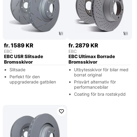
fr. 1589 KR
fr. 2879 KR
EBC
EBC
EBC USR Slitsade
EBC Ultimax Borrade
Bromsskivor
Bromsskivor
Slitsade
Utbytesskivor för bilar med
borrat original
Perfekt för den
uppgraderade gatbilen
Prisvärt alternativ för
performancebilar
Coating för bra rostskydd