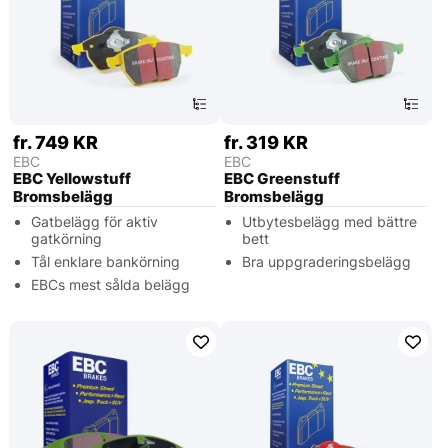
fr. 749 KR
fr. 319 KR
EBC
EBC
EBC Yellowstuff
EBC Greenstuff
Bromsbelägg
Bromsbelägg
Gatbelägg för aktiv
Utbytesbelägg med bättre
gatkörning
bett
Tål enklare bankörning
Bra uppgraderingsbelägg
EBCs mest sålda belägg