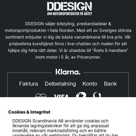
DDESIGN säljer bilstyling, prestandadelar &
motorsportprodukter i hela Norden. Med ett av Sveriges största
sortiment erbjuder vi dig de bästa varumärkena till bra pris. Vår
prisbelönta kundtjänst finns i live-chatten och mailen för att
hjälpa dig hitta rätt delar. Vi är utsedda till "Årets E-handlare"
inom motor i 5 år, av Pricerunner.
Cookies & Integritet
DDESIGN Scandinavia AB
använder cookies och
© DDESIGN. Alla rättigheter reserverade.
liknande lagringstekniker för att ge dig anpassat
innehåll, relevant marknadsföring och en bättre
Om oss
|
Privacy policy
|
Cookiepolicy
|
Köp- och
upplevelse av vår webbplats. Du bekräftar att du har