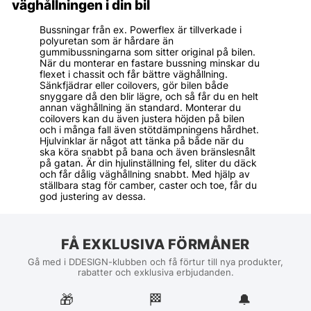
väghållningen i din bil
Bussningar från ex. Powerflex är tillverkade i
polyuretan som är hårdare än
gummibussningarna som sitter original på bilen.
När du monterar en fastare bussning minskar du
flexet i chassit och får bättre väghållning.
Sänkfjädrar eller coilovers, gör bilen både
snyggare då den blir lägre, och så får du en helt
annan väghållning än standard. Monterar du
coilovers kan du även justera höjden på bilen
och i många fall även stötdämpningens hårdhet.
Hjulvinklar är något att tänka på både när du
ska köra snabbt på bana och även bränslesnålt
på gatan. Är din hjulinställning fel, sliter du däck
och får dålig väghållning snabbt. Med hjälp av
ställbara stag för camber, caster och toe, får du
god justering av dessa.
FÅ EXKLUSIVA FÖRMÅNER
Gå med i DDESIGN-klubben och få förtur till nya produkter,
rabatter och exklusiva erbjudanden.
🎁
🏁︎
🔔