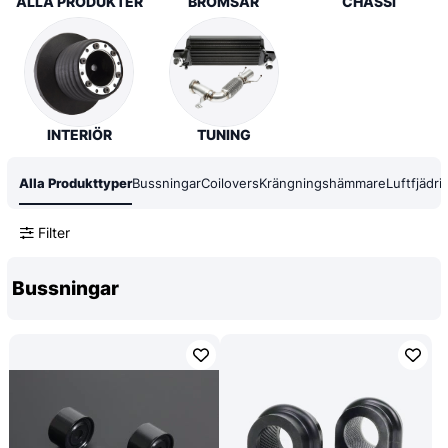
ALLA PRODUKTER
BROMSAR
CHASSI
INTERIÖR
TUNING
Alla Produkttyper
Bussningar
Coilovers
Krängningshämmare
Luftfjädri
Filter
Bussningar