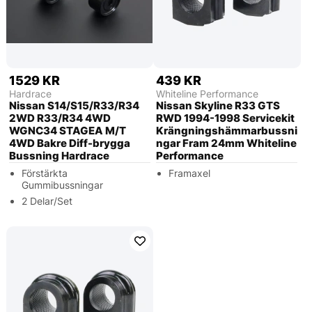
1529 KR
439 KR
Hardrace
Whiteline Performance
Nissan S14/S15/R33/R34
Nissan Skyline R33 GTS
2WD R33/R34 4WD
RWD 1994-1998 Servicekit
WGNC34 STAGEA M/T
Krängningshämmarbussni
4WD Bakre Diff-brygga
ngar Fram 24mm Whiteline
Bussning Hardrace
Performance
Förstärkta
Framaxel
Gummibussningar
2 Delar/Set