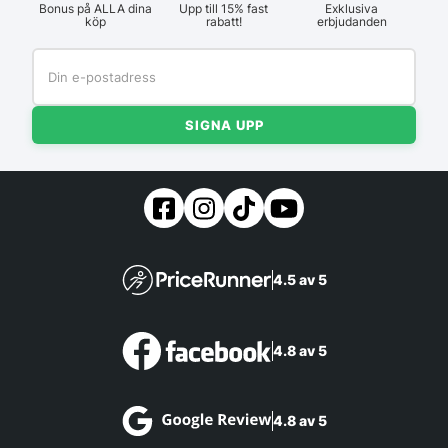
Bonus på ALLA dina
Upp till 15% fast
Exklusiva
köp
rabatt!
erbjudanden
SIGNA UPP
4.5 av 5
4.8 av 5
4.8 av 5