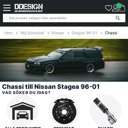
14
Produkter
Hem
Välj bilmodell
Nissan
Stagea 96-01
Chassi
Chassi till Nissan Stagea 96-01
VAD SÖKER DU IDAG?