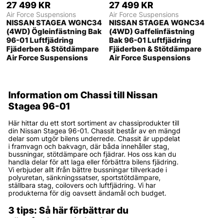
27 499 KR
27 499 KR
Air Force Suspensions
Air Force Suspensions
NISSAN STAGEA WGNC34
NISSAN STAGEA WGNC34
(4WD) Ögleinfästning Bak
(4WD) Gaffelinfästning
96-01 Luftfjädring
Bak 96-01 Luftfjädring
Fjäderben & Stötdämpare
Fjäderben & Stötdämpare
Air Force Suspensions
Air Force Suspensions
Information om Chassi till Nissan
Stagea 96-01
Här hittar du ett stort sortiment av chassiprodukter till
din Nissan Stagea 96-01. Chassit består av en mängd
delar som utgör bilens underrede. Chassit är uppdelat
i framvagn och bakvagn, där båda innehåller stag,
bussningar, stötdämpare och fjädrar. Hos oss kan du
handla delar för att laga eller förbättra bilens fjädring.
Vi erbjuder allt ifrån bättre bussningar tillverkade i
polyuretan, sänkningssatser, sportstötdämpare,
ställbara stag, coilovers och luftfjädring. Vi har
produkterna för dig oavsett ändamål och budget.
3 tips: Så här förbättrar du