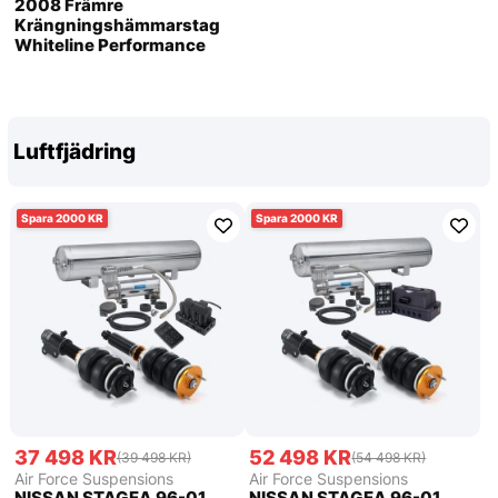
2008 Främre
Krängningshämmarstag
Whiteline Performance
Luftfjädring
2000
2000
37 498 KR
52 498 KR
(39 498 KR)
(54 498 KR)
Air Force Suspensions
Air Force Suspensions
NISSAN STAGEA 96-01
NISSAN STAGEA 96-01