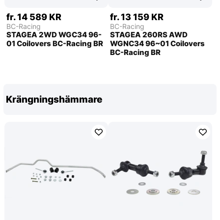
fr. 14 589 KR
fr. 13 159 KR
BC-Racing
BC-Racing
STAGEA 2WD WGC34 96-
STAGEA 260RS AWD
01 Coilovers BC-Racing BR
WGNC34 96~01 Coilovers
BC-Racing BR
Krängningshämmare