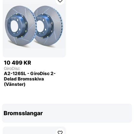
10 499 KR
GiroDisc
A2-126SL - GiroDisc 2-
Delad Bromsskiva
(Vänster)
Bromsslangar