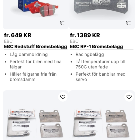
fr. 649 KR
fr. 1389 KR
EBC
EBC
EBC Redstuff Bromsbelägg
EBC RP-1 Bromsbelägg
Låg dammbildning
Racingbelägg
Perfekt för bilen med fina
Tål temperaturer upp till
fälgar
750C utan fade
Håller fälgarna fria från
Perfekt för banbilar med
bromsdamm
servo