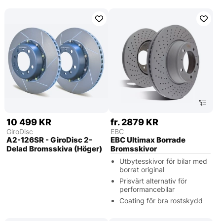
10 499 KR
fr. 2879 KR
GiroDisc
EBC
A2-126SR - GiroDisc 2-
EBC Ultimax Borrade
Delad Bromsskiva (Höger)
Bromsskivor
Utbytesskivor för bilar med
borrat original
Prisvärt alternativ för
performancebilar
Coating för bra rostskydd