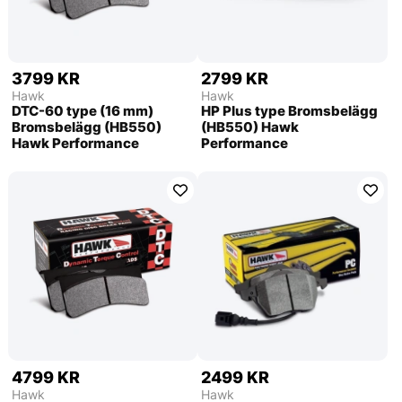
3799 KR
2799 KR
Hawk
Hawk
DTC-60 type (16 mm)
HP Plus type Bromsbelägg
Bromsbelägg (HB550)
(HB550) Hawk
Hawk Performance
Performance
4799 KR
2499 KR
Hawk
Hawk