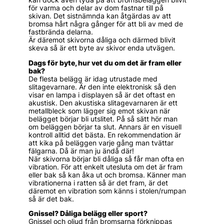
för varma och delar av dom fastnar till på
skivan. Det sistnämnda kan åtgärdas av att
bromsa hårt några gånger för att bli av med de
fastbrända delarna.
Är däremot skivorna dåliga och därmed blivit
skeva så är ett byte av skivor enda utvägen.
Dags för byte, hur vet du om det är fram eller
bak?
De flesta belägg är idag utrustade med
slitagevarnare. Är den inte elektronisk så den
visar en lampa i displayen så är det oftast en
akustisk. Den akustiska slitagevarnaren är ett
metallbleck som lägger sig emot skivan när
belägget börjar bli utslitet. På så sätt hör man
om beläggen börjar ta slut. Annars är en visuell
kontroll alltid det bästa. En rekommendation är
att kika på beläggen varje gång man tvättar
fälgarna. Då är man ju ändå där!
När skivorna börjar bli dåliga så får man ofta en
vibration. För att enkelt utesluta om det är fram
eller bak så kan åka ut och bromsa. Känner man
vibrationerna i ratten så är det fram, är det
däremot en vibration som känns i stolen/rumpan
så är det bak.
Gnissel? Dåliga belägg eller sport?
Gnissel och oljud från bromsarna förknippas