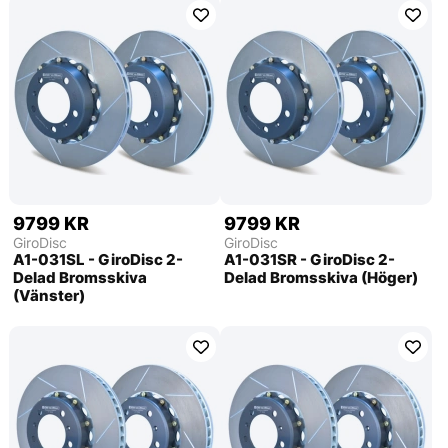
9799 KR
9799 KR
GiroDisc
GiroDisc
A1-031SL - GiroDisc 2-
A1-031SR - GiroDisc 2-
Delad Bromsskiva
Delad Bromsskiva (Höger)
(Vänster)