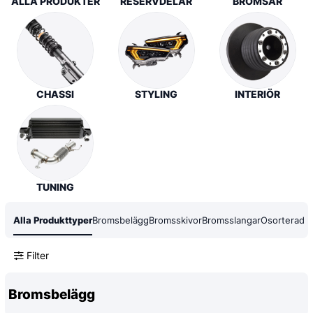
ALLA PRODUKTER
RESERVDELAR
BROMSAR
CHASSI
STYLING
INTERIÖR
TUNING
Alla Produkttyper
Bromsbelägg
Bromsskivor
Bromsslangar
Osorterad
Filter
Bromsbelägg