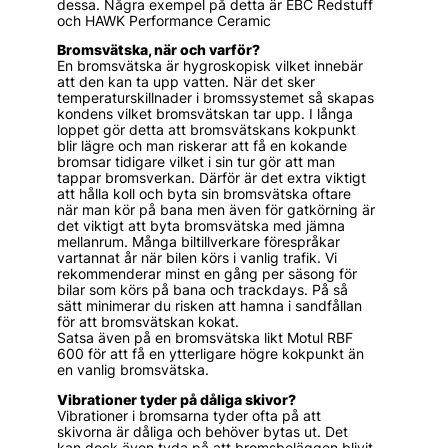
dessa. Några exempel på detta är EBC Redstuff
och HAWK Performance Ceramic
Bromsvätska, när och varför?
En bromsvätska är hygroskopisk vilket innebär
att den kan ta upp vatten. När det sker
temperaturskillnader i bromssystemet så skapas
kondens vilket bromsvätskan tar upp. I långa
loppet gör detta att bromsvätskans kokpunkt
blir lägre och man riskerar att få en kokande
bromsar tidigare vilket i sin tur gör att man
tappar bromsverkan. Därför är det extra viktigt
att hålla koll och byta sin bromsvätska oftare
när man kör på bana men även för gatkörning är
det viktigt att byta bromsvätska med jämna
mellanrum. Många biltillverkare förespråkar
vartannat år när bilen körs i vanlig trafik. Vi
rekommenderar minst en gång per säsong för
bilar som körs på bana och trackdays. På så
sätt minimerar du risken att hamna i sandfållan
för att bromsvätskan kokat.
Satsa även på en bromsvätska likt Motul RBF
600 för att få en ytterligare högre kokpunkt än
en vanlig bromsvätska.
Vibrationer tyder på dåliga skivor?
Vibrationer i bromsarna tyder ofta på att
skivorna är dåliga och behöver bytas ut. Det
kan dock även tyda på att bromsbeläggen blivit