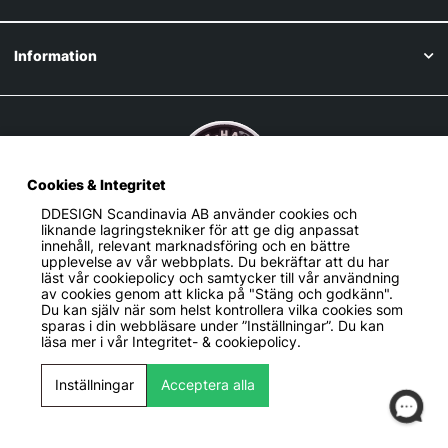
Information
Cookies & Integritet
DDESIGN Scandinavia AB
använder cookies och
liknande lagringstekniker för att ge dig anpassat
innehåll, relevant marknadsföring och en bättre
upplevelse av vår webbplats. Du bekräftar att du har
läst vår cookiepolicy och samtycker till vår användning
av cookies genom att klicka på "Stäng och godkänn".
Du kan själv när som helst kontrollera vilka cookies som
sparas i din webbläsare under ”Inställningar”. Du kan
läsa mer i vår
Integritet- & cookiepolicy.
DDESIGN säljer bilstyling, prestandadelar &
Inställningar
Acceptera alla
motorsportprodukter i hela Norden. Med ett av Sveriges största
sortiment erbjuder vi dig de bästa varumärkena till bra pris. Vår
prisbelönta kundtjänst finns i live-chatten och mailen för att