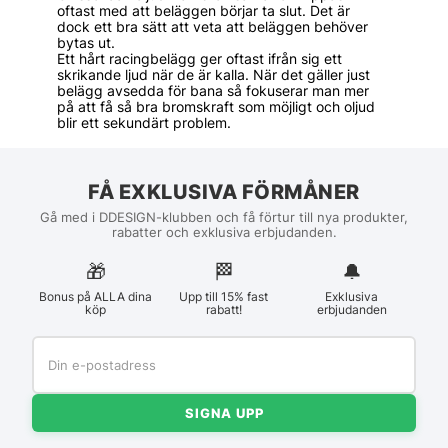
oftast med att beläggen börjar ta slut. Det är
dock ett bra sätt att veta att beläggen behöver
bytas ut.
Ett hårt racingbelägg ger oftast ifrån sig ett
skrikande ljud när de är kalla. När det gäller just
belägg avsedda för bana så fokuserar man mer
på att få så bra bromskraft som möjligt och oljud
blir ett sekundärt problem.
FÅ EXKLUSIVA FÖRMÅNER
Gå med i DDESIGN-klubben och få förtur till nya produkter,
rabatter och exklusiva erbjudanden.
🎁
🏁︎
🔔
Bonus på ALLA dina
Upp till 15% fast
Exklusiva
köp
rabatt!
erbjudanden
SIGNA UPP