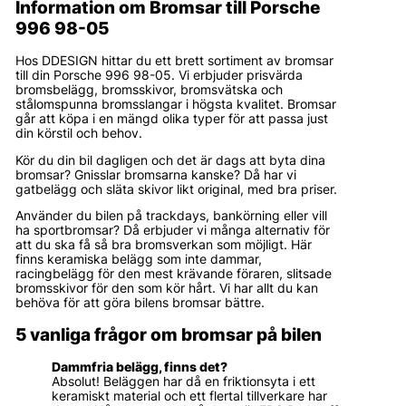
Information om Bromsar till Porsche
996 98-05
Hos DDESIGN hittar du ett brett sortiment av bromsar
till din Porsche 996 98-05. Vi erbjuder prisvärda
bromsbelägg, bromsskivor, bromsvätska och
stålomspunna bromsslangar i högsta kvalitet. Bromsar
går att köpa i en mängd olika typer för att passa just
din körstil och behov.
Kör du din bil dagligen och det är dags att byta dina
bromsar? Gnisslar bromsarna kanske? Då har vi
gatbelägg och släta skivor likt original, med bra priser.
Använder du bilen på trackdays, bankörning eller vill
ha sportbromsar? Då erbjuder vi många alternativ för
att du ska få så bra bromsverkan som möjligt. Här
finns keramiska belägg som inte dammar,
racingbelägg för den mest krävande föraren, slitsade
bromsskivor för den som kör hårt. Vi har allt du kan
behöva för att göra bilens bromsar bättre.
5 vanliga frågor om bromsar på bilen
Dammfria belägg, finns det?
Absolut! Beläggen har då en friktionsyta i ett
keramiskt material och ett flertal tillverkare har