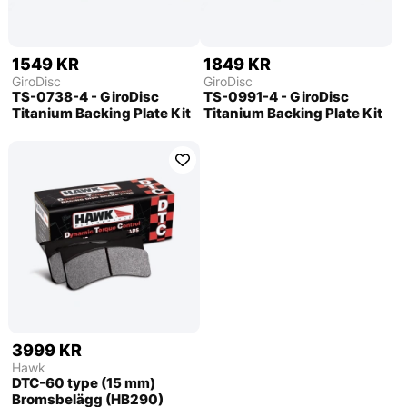
1549 KR
1849 KR
GiroDisc
GiroDisc
TS-0738-4 - GiroDisc
TS-0991-4 - GiroDisc
Titanium Backing Plate Kit
Titanium Backing Plate Kit
3999 KR
Hawk
DTC-60 type (15 mm)
Bromsbelägg (HB290)