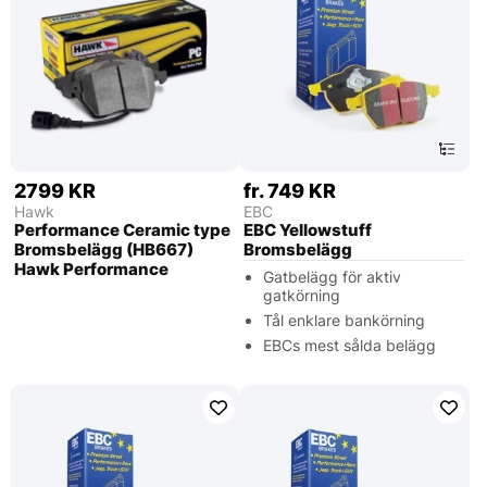
2799 KR
fr. 749 KR
Hawk
EBC
Performance Ceramic type
EBC Yellowstuff
Bromsbelägg (HB667)
Bromsbelägg
Hawk Performance
Gatbelägg för aktiv
gatkörning
Tål enklare bankörning
EBCs mest sålda belägg