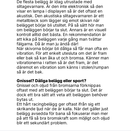
De flesta belägg är idag utrustade med
slitagevarnare. Är den inte elektronisk så den
visar en lampa i displayen så är det oftast en
akustisk. Den akustiska slitagevarnaren är ett
metallbleck som lägger sig emot skivan när
belägget börjar bli utslitet. På så sätt hör man
om beläggen börjar ta slut. Annars är en visuell
kontroll alltid det bästa. En rekommendation är
att kika på beläggen varje gång man tvättar
fälgarna. Då är man ju ändå där!
När skivorna börjar bli dåliga så får man ofta en
vibration. För att enkelt utesluta om det är fram
eller bak så kan åka ut och bromsa. Känner man
vibrationerna i ratten så är det fram, är det
däremot en vibration som känns i stolen/rumpan
så är det bak.
Gnissel? Dåliga belägg eller sport?
Gnissel och oljud från bromsarna förknippas
oftast med att beläggen börjar ta slut. Det är
dock ett bra sätt att veta att beläggen behöver
bytas ut.
Ett hårt racingbelägg ger oftast ifrån sig ett
skrikande ljud när de är kalla. När det gäller just
belägg avsedda för bana så fokuserar man mer
på att få så bra bromskraft som möjligt och oljud
blir ett sekundärt problem.