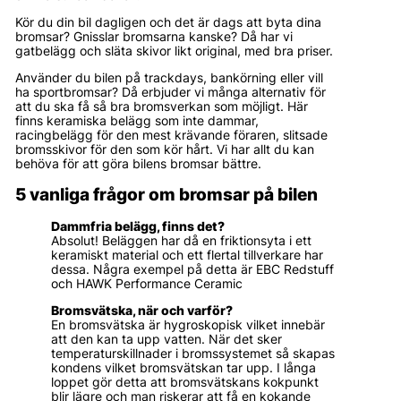
Kör du din bil dagligen och det är dags att byta dina
bromsar? Gnisslar bromsarna kanske? Då har vi
gatbelägg och släta skivor likt original, med bra priser.
Använder du bilen på trackdays, bankörning eller vill
ha sportbromsar? Då erbjuder vi många alternativ för
att du ska få så bra bromsverkan som möjligt. Här
finns keramiska belägg som inte dammar,
racingbelägg för den mest krävande föraren, slitsade
bromsskivor för den som kör hårt. Vi har allt du kan
behöva för att göra bilens bromsar bättre.
5 vanliga frågor om bromsar på bilen
Dammfria belägg, finns det?
Absolut! Beläggen har då en friktionsyta i ett
keramiskt material och ett flertal tillverkare har
dessa. Några exempel på detta är EBC Redstuff
och HAWK Performance Ceramic
Bromsvätska, när och varför?
En bromsvätska är hygroskopisk vilket innebär
att den kan ta upp vatten. När det sker
temperaturskillnader i bromssystemet så skapas
kondens vilket bromsvätskan tar upp. I långa
loppet gör detta att bromsvätskans kokpunkt
blir lägre och man riskerar att få en kokande