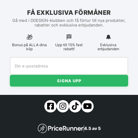
FÅ EXKLUSIVA FÖRMÅNER
Gå med i DDESIGN-klubben och få förtur till nya produkter,
rabatter och exklusiva erbjudanden.
🎁
🏁︎
🔔
Bonus på ALLA dina
Upp till 15% fast
Exklusiva
köp
rabatt!
erbjudanden
SIGNA UPP
4.5 av 5