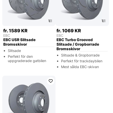
fr. 1589 KR
fr. 1069 KR
EBC
EBC
EBC USR Slitsade
EBC Turbo Grooved
Bromsskivor
Slitsade / Gropborrade
Bromsskivor
Slitsade
Slitsade & Gropborrade
Perfekt för den
uppgraderade gatbilen
Perfekt för trackdaybilen
Mest sålda EBC-skivan