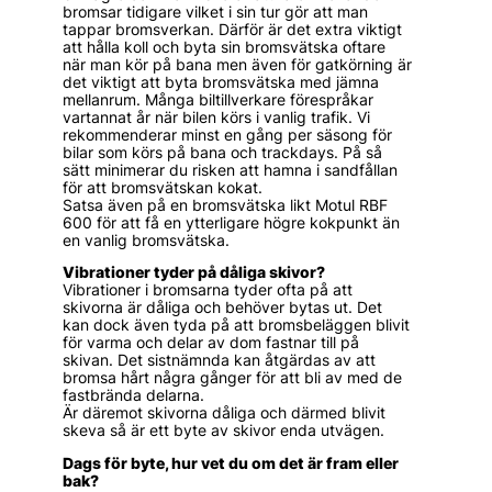
bromsar tidigare vilket i sin tur gör att man
tappar bromsverkan. Därför är det extra viktigt
att hålla koll och byta sin bromsvätska oftare
när man kör på bana men även för gatkörning är
det viktigt att byta bromsvätska med jämna
mellanrum. Många biltillverkare förespråkar
vartannat år när bilen körs i vanlig trafik. Vi
rekommenderar minst en gång per säsong för
bilar som körs på bana och trackdays. På så
sätt minimerar du risken att hamna i sandfållan
för att bromsvätskan kokat.
Satsa även på en bromsvätska likt Motul RBF
600 för att få en ytterligare högre kokpunkt än
en vanlig bromsvätska.
Vibrationer tyder på dåliga skivor?
Vibrationer i bromsarna tyder ofta på att
skivorna är dåliga och behöver bytas ut. Det
kan dock även tyda på att bromsbeläggen blivit
för varma och delar av dom fastnar till på
skivan. Det sistnämnda kan åtgärdas av att
bromsa hårt några gånger för att bli av med de
fastbrända delarna.
Är däremot skivorna dåliga och därmed blivit
skeva så är ett byte av skivor enda utvägen.
Dags för byte, hur vet du om det är fram eller
bak?