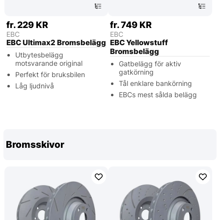
fr. 229 KR
fr. 749 KR
EBC
EBC
EBC Ultimax2 Bromsbelägg
EBC Yellowstuff
Bromsbelägg
Utbytesbelägg
motsvarande original
Gatbelägg för aktiv
gatkörning
Perfekt för bruksbilen
Tål enklare bankörning
Låg ljudnivå
EBCs mest sålda belägg
Bromsskivor