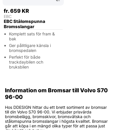
fr. 659 KR
EBC
EBC Stålomspunna
Bromsslangar
Komplett sats för fram &
bak
Ger pålitligare känsla i
bromspedalen
Perfekt för både
trackdaybilen och
bruksbilen
Information om Bromsar till Volvo S70
96-00
Hos DDESIGN hittar du ett brett sortiment av bromsar
till din Volvo S70 96-00. Vi erbjuder prisvärda
bromsbelägg, bromsskivor, bromsvätska och
stålomspunna bromsslangar i högsta kvalitet. Bromsar
går att köpa i en mängd olika typer för att passa just