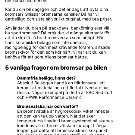
din körstil och behov.
Kör du din bil dagligen och det är dags att byta dina
bromsar? Gnisslar bromsarna kanske? Då har vi
gatbelägg och släta skivor likt original, med bra priser.
Använder du bilen på trackdays, bankörning eller vill
ha sportbromsar? Då erbjuder vi många alternativ för
att du ska få så bra bromsverkan som möjligt. Här
finns keramiska belägg som inte dammar,
racingbelägg för den mest krävande föraren, slitsade
bromsskivor för den som kör hårt. Vi har allt du kan
behöva för att göra bilens bromsar bättre.
5 vanliga frågor om bromsar på bilen
Dammfria belägg, finns det?
Absolut! Beläggen har då en friktionsyta i ett
keramiskt material och ett flertal tillverkare har
dessa. Några exempel på detta är EBC Redstuff
och HAWK Performance Ceramic
Bromsvätska, när och varför?
En bromsvätska är hygroskopisk vilket innebär
att den kan ta upp vatten. När det sker
temperaturskillnader i bromssystemet så skapas
kondens vilket bromsvätskan tar upp. I långa
loppet gör detta att bromsvätskans kokpunkt