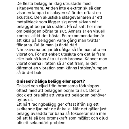
De flesta belägg är idag utrustade med
slitagevarnare. Är den inte elektronisk så den
visar en lampa i displayen så är det oftast en
akustisk. Den akustiska slitagevarnaren är ett
metallbleck som lägger sig emot skivan när
belägget börjar bli utslitet. På så sätt hör man
om beläggen börjar ta slut. Annars är en visuell
kontroll alltid det bästa. En rekommendation är
att kika på beläggen varje gång man tvättar
fälgarna. Då är man ju ändå där!
När skivorna börjar bli dåliga så får man ofta en
vibration. För att enkelt utesluta om det är fram
eller bak så kan åka ut och bromsa. Känner man
vibrationerna i ratten så är det fram, är det
däremot en vibration som känns i stolen/rumpan
så är det bak.
Gnissel? Dåliga belägg eller sport?
Gnissel och oljud från bromsarna förknippas
oftast med att beläggen börjar ta slut. Det är
dock ett bra sätt att veta att beläggen behöver
bytas ut.
Ett hårt racingbelägg ger oftast ifrån sig ett
skrikande ljud när de är kalla. När det gäller just
belägg avsedda för bana så fokuserar man mer
på att få så bra bromskraft som möjligt och oljud
blir ett sekundärt problem.