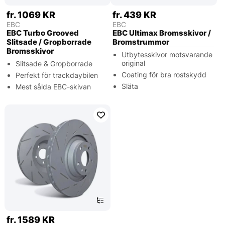
fr. 1069 KR
fr. 439 KR
EBC
EBC
EBC Turbo Grooved
EBC Ultimax Bromsskivor /
Slitsade / Gropborrade
Bromstrummor
Bromsskivor
Utbytesskivor motsvarande
original
Slitsade & Gropborrade
Coating för bra rostskydd
Perfekt för trackdaybilen
Släta
Mest sålda EBC-skivan
fr. 1589 KR