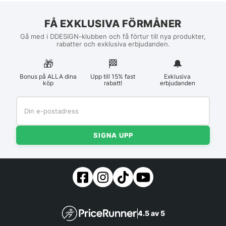
FÅ EXKLUSIVA FÖRMÅNER
Gå med i DDESIGN-klubben och få förtur till nya produkter,
rabatter och exklusiva erbjudanden.
🎁
🏁︎
🔔
Bonus på ALLA dina
Upp till 15% fast
Exklusiva
köp
rabatt!
erbjudanden
SIGNA UPP
4.5 av 5