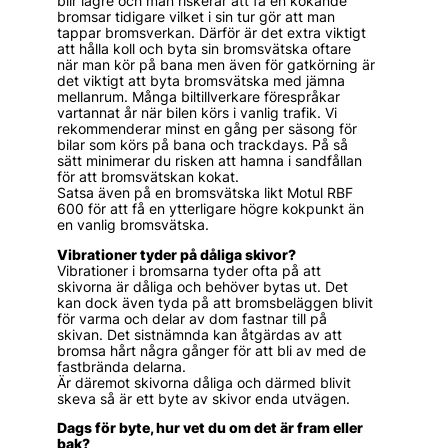
blir lägre och man riskerar att få en kokande
bromsar tidigare vilket i sin tur gör att man
tappar bromsverkan. Därför är det extra viktigt
att hålla koll och byta sin bromsvätska oftare
när man kör på bana men även för gatkörning är
det viktigt att byta bromsvätska med jämna
mellanrum. Många biltillverkare förespråkar
vartannat år när bilen körs i vanlig trafik. Vi
rekommenderar minst en gång per säsong för
bilar som körs på bana och trackdays. På så
sätt minimerar du risken att hamna i sandfållan
för att bromsvätskan kokat.
Satsa även på en bromsvätska likt Motul RBF
600 för att få en ytterligare högre kokpunkt än
en vanlig bromsvätska.
Vibrationer tyder på dåliga skivor?
Vibrationer i bromsarna tyder ofta på att
skivorna är dåliga och behöver bytas ut. Det
kan dock även tyda på att bromsbeläggen blivit
för varma och delar av dom fastnar till på
skivan. Det sistnämnda kan åtgärdas av att
bromsa hårt några gånger för att bli av med de
fastbrända delarna.
Är däremot skivorna dåliga och därmed blivit
skeva så är ett byte av skivor enda utvägen.
Dags för byte, hur vet du om det är fram eller
bak?