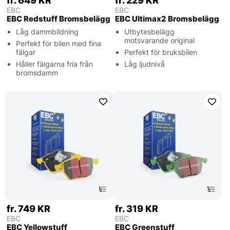
fr. 649 KR
fr. 229 KR
EBC
EBC
EBC Redstuff Bromsbelägg
EBC Ultimax2 Bromsbelägg
Låg dammbildning
Utbytesbelägg
motsvarande original
Perfekt för bilen med fina
fälgar
Perfekt för bruksbilen
Håller fälgarna fria från
Låg ljudnivå
bromsdamm
fr. 749 KR
fr. 319 KR
EBC
EBC
EBC Yellowstuff
EBC Greenstuff