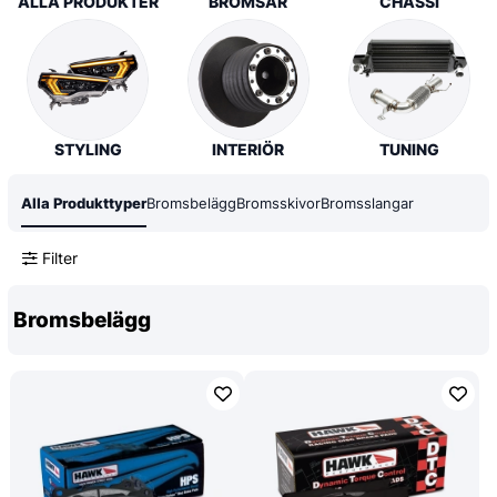
ALLA PRODUKTER
BROMSAR
CHASSI
STYLING
INTERIÖR
TUNING
Alla Produkttyper
Bromsbelägg
Bromsskivor
Bromsslangar
Filter
Bromsbelägg