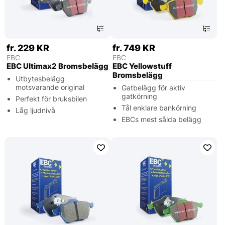
fr. 229 KR
fr. 749 KR
EBC
EBC
EBC Ultimax2 Bromsbelägg
EBC Yellowstuff
Bromsbelägg
Utbytesbelägg
motsvarande original
Gatbelägg för aktiv
gatkörning
Perfekt för bruksbilen
Tål enklare bankörning
Låg ljudnivå
EBCs mest sålda belägg