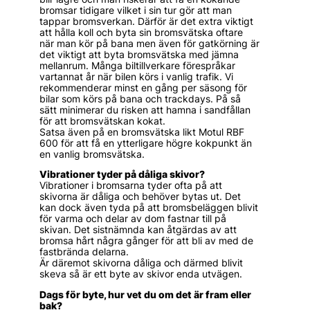
bromsar tidigare vilket i sin tur gör att man
tappar bromsverkan. Därför är det extra viktigt
att hålla koll och byta sin bromsvätska oftare
när man kör på bana men även för gatkörning är
det viktigt att byta bromsvätska med jämna
mellanrum. Många biltillverkare förespråkar
vartannat år när bilen körs i vanlig trafik. Vi
rekommenderar minst en gång per säsong för
bilar som körs på bana och trackdays. På så
sätt minimerar du risken att hamna i sandfållan
för att bromsvätskan kokat.
Satsa även på en bromsvätska likt Motul RBF
600 för att få en ytterligare högre kokpunkt än
en vanlig bromsvätska.
Vibrationer tyder på dåliga skivor?
Vibrationer i bromsarna tyder ofta på att
skivorna är dåliga och behöver bytas ut. Det
kan dock även tyda på att bromsbeläggen blivit
för varma och delar av dom fastnar till på
skivan. Det sistnämnda kan åtgärdas av att
bromsa hårt några gånger för att bli av med de
fastbrända delarna.
Är däremot skivorna dåliga och därmed blivit
skeva så är ett byte av skivor enda utvägen.
Dags för byte, hur vet du om det är fram eller
bak?