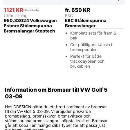
1121 KR
fr. 659 KR
(1309 KR)
Utförsäljning
EBC
950.33024 Volkswagen
EBC Stålomspunna
Främre Stålomspunna
Bromsslangar
Bromsslangar Stoptech
Komplett sats för fram &
bak
Ger pålitligare känsla i
bromspedalen
Perfekt för både
trackdaybilen och
bruksbilen
Information om Bromsar till VW Golf 5
03-09
Hos DDESIGN hittar du ett brett sortiment av bromsar
till din Vw Golf 5 03-09. Vi erbjuder prisvärda
bromsbelägg, bromsskivor, bromsvätska och
stålomspunna bromsslangar i högsta kvalitet. Bromsar
går att köpa i en mängd olika typer för att passa just
din körstil och behov.