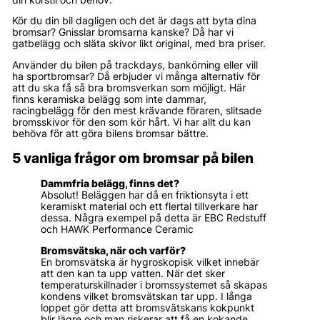
Kör du din bil dagligen och det är dags att byta dina
bromsar? Gnisslar bromsarna kanske? Då har vi
gatbelägg och släta skivor likt original, med bra priser.
Använder du bilen på trackdays, bankörning eller vill
ha sportbromsar? Då erbjuder vi många alternativ för
att du ska få så bra bromsverkan som möjligt. Här
finns keramiska belägg som inte dammar,
racingbelägg för den mest krävande föraren, slitsade
bromsskivor för den som kör hårt. Vi har allt du kan
behöva för att göra bilens bromsar bättre.
5 vanliga frågor om bromsar på bilen
Dammfria belägg, finns det?
Absolut! Beläggen har då en friktionsyta i ett
keramiskt material och ett flertal tillverkare har
dessa. Några exempel på detta är EBC Redstuff
och HAWK Performance Ceramic
Bromsvätska, när och varför?
En bromsvätska är hygroskopisk vilket innebär
att den kan ta upp vatten. När det sker
temperaturskillnader i bromssystemet så skapas
kondens vilket bromsvätskan tar upp. I långa
loppet gör detta att bromsvätskans kokpunkt
blir lägre och man riskerar att få en kokande