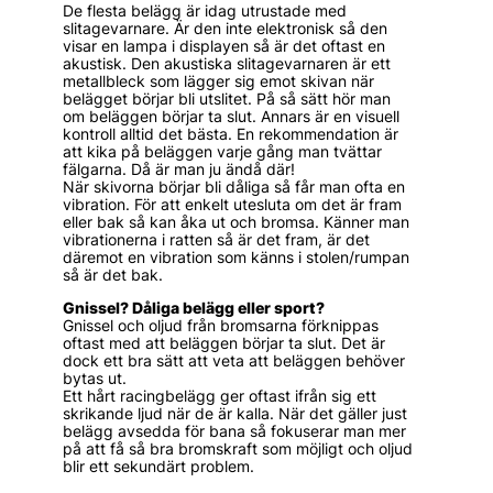
De flesta belägg är idag utrustade med
slitagevarnare. Är den inte elektronisk så den
visar en lampa i displayen så är det oftast en
akustisk. Den akustiska slitagevarnaren är ett
metallbleck som lägger sig emot skivan när
belägget börjar bli utslitet. På så sätt hör man
om beläggen börjar ta slut. Annars är en visuell
kontroll alltid det bästa. En rekommendation är
att kika på beläggen varje gång man tvättar
fälgarna. Då är man ju ändå där!
När skivorna börjar bli dåliga så får man ofta en
vibration. För att enkelt utesluta om det är fram
eller bak så kan åka ut och bromsa. Känner man
vibrationerna i ratten så är det fram, är det
däremot en vibration som känns i stolen/rumpan
så är det bak.
Gnissel? Dåliga belägg eller sport?
Gnissel och oljud från bromsarna förknippas
oftast med att beläggen börjar ta slut. Det är
dock ett bra sätt att veta att beläggen behöver
bytas ut.
Ett hårt racingbelägg ger oftast ifrån sig ett
skrikande ljud när de är kalla. När det gäller just
belägg avsedda för bana så fokuserar man mer
på att få så bra bromskraft som möjligt och oljud
blir ett sekundärt problem.