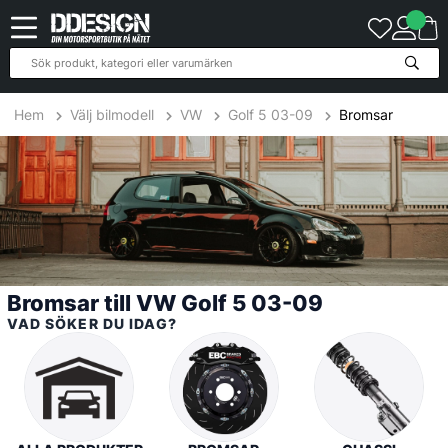
21
Produkter
Hem
Välj bilmodell
VW
Golf 5 03-09
Bromsar
Bromsar till VW Golf 5 03-09
VAD SÖKER DU IDAG?