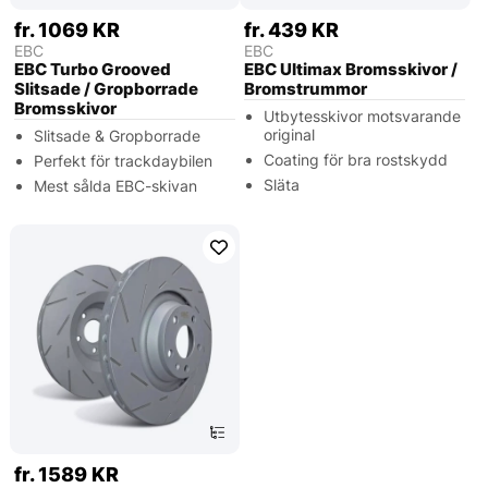
fr. 1069 KR
fr. 439 KR
EBC
EBC
EBC Turbo Grooved
EBC Ultimax Bromsskivor /
Slitsade / Gropborrade
Bromstrummor
Bromsskivor
Utbytesskivor motsvarande
original
Slitsade & Gropborrade
Coating för bra rostskydd
Perfekt för trackdaybilen
Släta
Mest sålda EBC-skivan
fr. 1589 KR