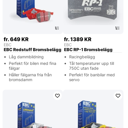
fr. 649 KR
fr. 1389 KR
EBC
EBC
EBC Redstuff Bromsbelägg
EBC RP-1 Bromsbelägg
Låg dammbildning
Racingbelägg
Perfekt för bilen med fina
Tål temperaturer upp till
fälgar
750C utan fade
Håller fälgarna fria från
Perfekt för banbilar med
bromsdamm
servo