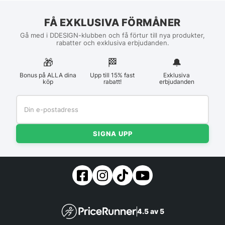
FÅ EXKLUSIVA FÖRMÅNER
Gå med i DDESIGN-klubben och få förtur till nya produkter,
rabatter och exklusiva erbjudanden.
🎁
🏁︎
🔔
Bonus på ALLA dina
Upp till 15% fast
Exklusiva
köp
rabatt!
erbjudanden
SIGNA UPP
4.5 av 5