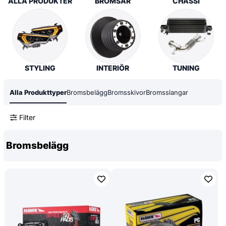
ALLA PRODUKTER
BROMSAR
CHASSI
STYLING
INTERIÖR
TUNING
Alla Produkttyper
Bromsbelägg
Bromsskivor
Bromsslangar
Filter
Bromsbelägg