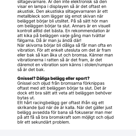
slitagevarnare. Är den inte elektronisk så den
visar en lampa i displayen så är det oftast en
akustisk. Den akustiska slitagevarnaren är ett
metallbleck som lägger sig emot skivan när
belägget börjar bli utslitet. På så sätt hör man
om beläggen börjar ta slut. Annars är en visuell
kontroll alltid det bästa. En rekommendation är
att kika på beläggen varje gång man tvättar
fälgarna. Då är man ju ändå där!
När skivorna börjar bli dåliga så får man ofta en
vibration. För att enkelt utesluta om det är fram
eller bak så kan åka ut och bromsa. Känner man
vibrationerna i ratten så är det fram, är det
däremot en vibration som känns i stolen/rumpan
så är det bak.
Gnissel? Dåliga belägg eller sport?
Gnissel och oljud från bromsarna förknippas
oftast med att beläggen börjar ta slut. Det är
dock ett bra sätt att veta att beläggen behöver
bytas ut.
Ett hårt racingbelägg ger oftast ifrån sig ett
skrikande ljud när de är kalla. När det gäller just
belägg avsedda för bana så fokuserar man mer
på att få så bra bromskraft som möjligt och oljud
blir ett sekundärt problem.