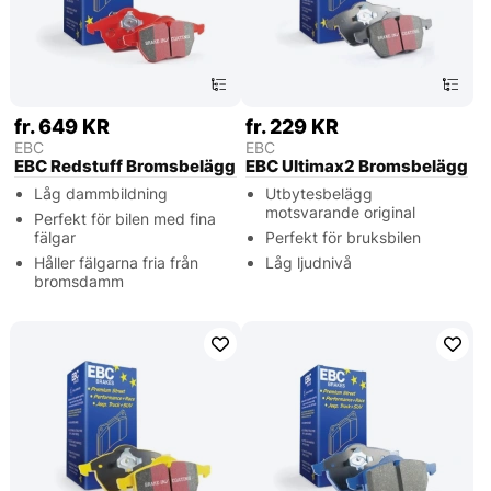
fr. 649 KR
fr. 229 KR
EBC
EBC
EBC Redstuff Bromsbelägg
EBC Ultimax2 Bromsbelägg
Låg dammbildning
Utbytesbelägg
motsvarande original
Perfekt för bilen med fina
fälgar
Perfekt för bruksbilen
Håller fälgarna fria från
Låg ljudnivå
bromsdamm