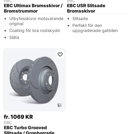
EBC
EBC
EBC Ultimax Bromsskivor /
EBC USR Slitsade
Bromstrummor
Bromsskivor
Utbytesskivor motsvarande
Slitsade
original
Perfekt för den
Coating för bra rostskydd
uppgraderade gatbilen
Släta
fr. 1069 KR
EBC
EBC Turbo Grooved
Slitsade / Gropborrade