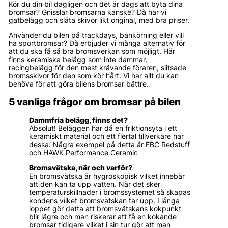
Kör du din bil dagligen och det är dags att byta dina
bromsar? Gnisslar bromsarna kanske? Då har vi
gatbelägg och släta skivor likt original, med bra priser.
Använder du bilen på trackdays, bankörning eller vill
ha sportbromsar? Då erbjuder vi många alternativ för
att du ska få så bra bromsverkan som möjligt. Här
finns keramiska belägg som inte dammar,
racingbelägg för den mest krävande föraren, slitsade
bromsskivor för den som kör hårt. Vi har allt du kan
behöva för att göra bilens bromsar bättre.
5 vanliga frågor om bromsar på bilen
Dammfria belägg, finns det?
Absolut! Beläggen har då en friktionsyta i ett
keramiskt material och ett flertal tillverkare har
dessa. Några exempel på detta är EBC Redstuff
och HAWK Performance Ceramic
Bromsvätska, när och varför?
En bromsvätska är hygroskopisk vilket innebär
att den kan ta upp vatten. När det sker
temperaturskillnader i bromssystemet så skapas
kondens vilket bromsvätskan tar upp. I långa
loppet gör detta att bromsvätskans kokpunkt
blir lägre och man riskerar att få en kokande
bromsar tidigare vilket i sin tur gör att man