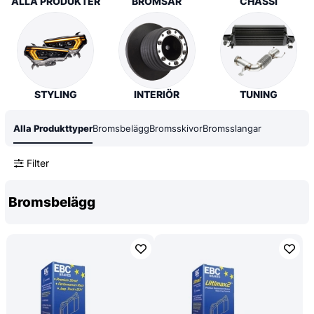
ALLA PRODUKTER
BROMSAR
CHASSI
STYLING
INTERIÖR
TUNING
Alla Produkttyper
Bromsbelägg
Bromsskivor
Bromsslangar
Filter
Bromsbelägg