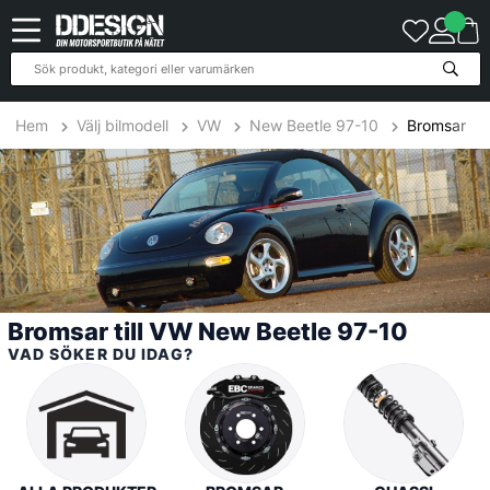
11
Produkter
Hem
Välj bilmodell
VW
New Beetle 97-10
Bromsar
Bromsar till VW New Beetle 97-10
VAD SÖKER DU IDAG?