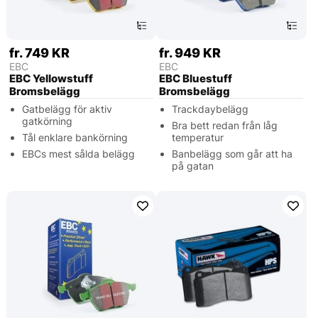
fr. 749 KR
fr. 949 KR
EBC
EBC
EBC Yellowstuff
EBC Bluestuff
Bromsbelägg
Bromsbelägg
Gatbelägg för aktiv
Trackdaybelägg
gatkörning
Bra bett redan från låg
Tål enklare bankörning
temperatur
EBCs mest sålda belägg
Banbelägg som går att ha
på gatan