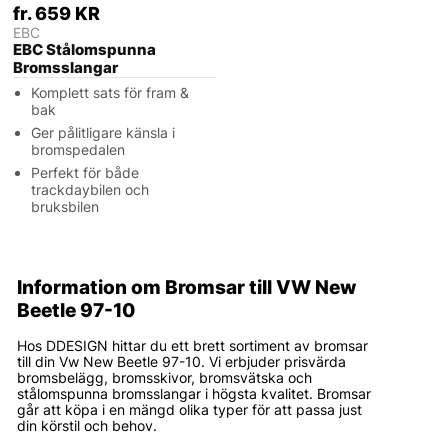
fr. 659 KR
EBC
EBC Stålomspunna
Bromsslangar
Komplett sats för fram &
bak
Ger pålitligare känsla i
bromspedalen
Perfekt för både
trackdaybilen och
bruksbilen
Information om Bromsar till VW New
Beetle 97-10
Hos DDESIGN hittar du ett brett sortiment av bromsar
till din Vw New Beetle 97-10. Vi erbjuder prisvärda
bromsbelägg, bromsskivor, bromsvätska och
stålomspunna bromsslangar i högsta kvalitet. Bromsar
går att köpa i en mängd olika typer för att passa just
din körstil och behov.