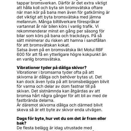
tappar bromsverkan. Därför är det extra viktigt
att hålla koll och byta sin bromsvätska oftare
när man kör på bana men även för gatkörning är
det viktigt att byta bromsvätska med jämna
mellanrum. Många biltillverkare förespråkar
vartannat år när bilen körs i vanlig trafik. Vi
rekommenderar minst en gång per säsong för
bilar som körs på bana och trackdays. På så
sätt minimerar du risken att hamna i sandfållan
för att bromsvätskan kokat.
Satsa även på en bromsvätska likt Motul RBF
600 för att få en ytterligare högre kokpunkt än
en vanlig bromsvätska.
Vibrationer tyder på dåliga skivor?
Vibrationer i bromsarna tyder ofta på att
skivorna är dåliga och behöver bytas ut. Det
kan dock även tyda på att bromsbeläggen blivit
för varma och delar av dom fastnar till på
skivan. Det sistnämnda kan åtgärdas av att
bromsa hårt några gånger för att bli av med de
fastbrända delarna.
Är däremot skivorna dåliga och därmed blivit
skeva så är ett byte av skivor enda utvägen.
Dags för byte, hur vet du om det är fram eller
bak?
De flesta belägg är idag utrustade med