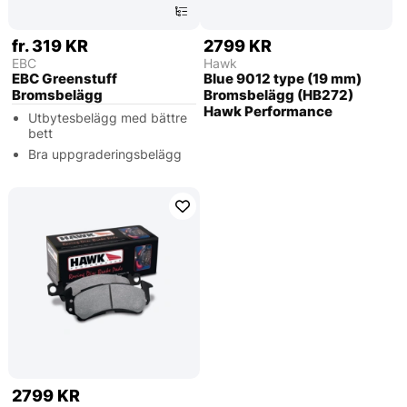
fr. 319 KR
2799 KR
EBC
Hawk
EBC Greenstuff
Blue 9012 type (19 mm)
Bromsbelägg
Bromsbelägg (HB272)
Hawk Performance
Utbytesbelägg med bättre
bett
Bra uppgraderingsbelägg
2799 KR