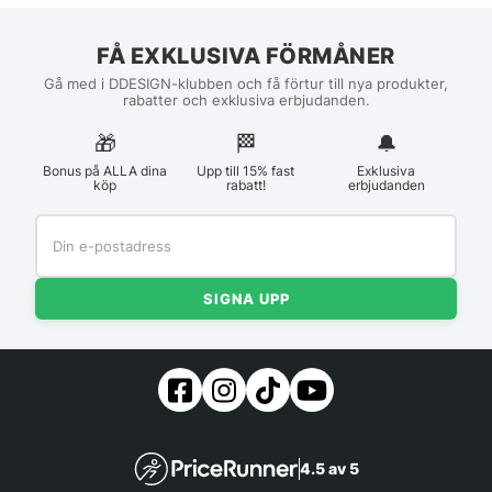
FÅ EXKLUSIVA FÖRMÅNER
Gå med i DDESIGN-klubben och få förtur till nya produkter,
rabatter och exklusiva erbjudanden.
🎁
🏁︎
🔔
Bonus på ALLA dina
Upp till 15% fast
Exklusiva
köp
rabatt!
erbjudanden
SIGNA UPP
4.5 av 5