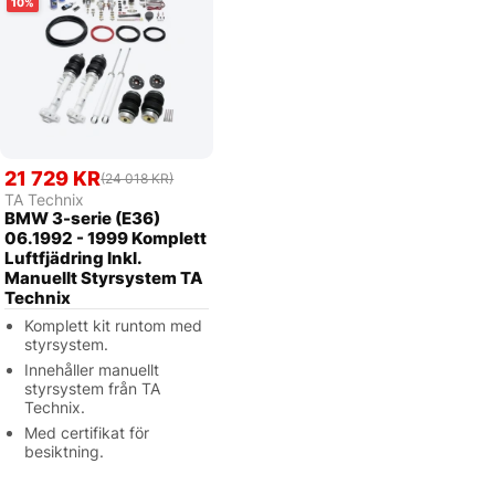
10
21 729 KR
(24 018 KR)
TA Technix
BMW 3-serie (E36)
06.1992 - 1999 Komplett
Luftfjädring Inkl.
Manuellt Styrsystem TA
Technix
Komplett kit runtom med
styrsystem.
Innehåller manuellt
styrsystem från TA
Technix.
Med certifikat för
besiktning.