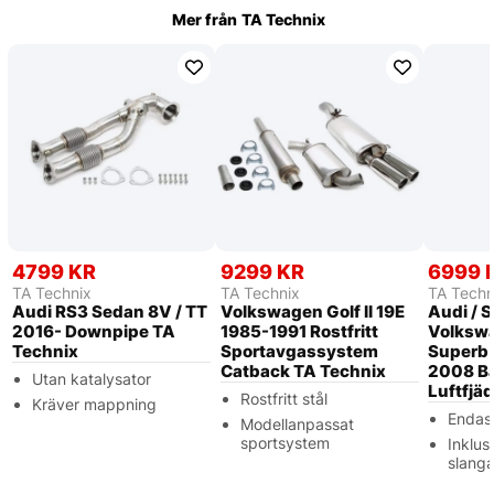
Mer från
TA Technix
4799 KR
9299 KR
6999 
TA Technix
TA Technix
TA Techn
Audi RS3 Sedan 8V / TT
Volkswagen Golf II 19E
Audi / S
2016- Downpipe TA
1985-1991 Rostfritt
Volkswa
Technix
Sportavgassystem
Superb 
Catback TA Technix
2008 Ba
Utan katalysator
Luftfjä
Rostfritt stål
Kräver mappning
Endas
Modellanpassat
sportsystem
Inklus
slanga