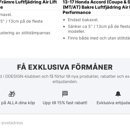
rämre Luftfjädring Air Lift
13-17 Honda Accord (Coupe & 
ce
(MT/AT) Bakre Luftfjädring Air 
Performance
maxel.
Endast bakaxel.
5" / 13cm på de flesta
Sänker ca 5" / 13cm på de flest
modeller.
justering av stötdämparnas
Finns både med och utan stötd
FÅ EXKLUSIVA FÖRMÅNER
 i DDESIGN-klubben och få förtur till nya produkter, rabatter och ex
erbjudanden.
🎁
🏁︎
🔔
 på ALLA dina köp
Upp till 15% fast rabatt!
Exklusiva erbjud