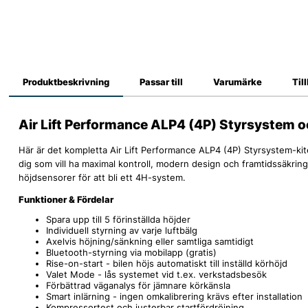
Produktbeskrivning
Passar till
Varumärke
Til
Air Lift Performance ALP4 (4P) Styrsystem oc
Här är det kompletta Air Lift Performance ALP4 (4P) Styrsystem-kite
dig som vill ha maximal kontroll, modern design och framtidssäkri
höjdsensorer för att bli ett 4H-system.
Funktioner & Fördelar
Spara upp till 5 förinställda höjder
Individuell styrning av varje luftbälg
Axelvis höjning/sänkning eller samtliga samtidigt
Bluetooth-styrning via mobilapp (gratis)
Rise-on-start - bilen höjs automatiskt till inställd körhöjd
Valet Mode - lås systemet vid t.ex. verkstadsbesök
Förbättrad väganalys för jämnare körkänsla
Smart inlärning - ingen omkalibrering krävs efter installation
Kompressortest och justerbar startfördröjning