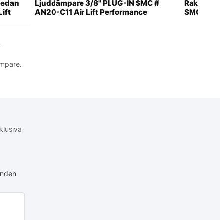
Sedan
Ljuddämpare 3/8'' PLUG-IN SMC #
Rak Hona 
Lift
AN20-C11 Air Lift Performance
SMC # KV2
a
ämpare.
klusiva
anden