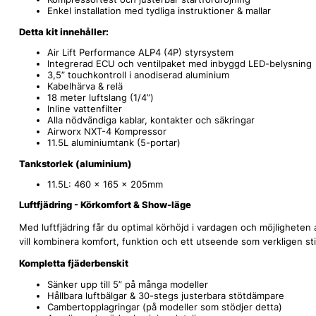
Enkel installation med tydliga instruktioner & mallar
Detta kit innehåller:
Air Lift Performance ALP4 (4P) styrsystem
Integrerad ECU och ventilpaket med inbyggd LED-belysning
3,5” touchkontroll i anodiserad aluminium
Kabelhärva & relä
18 meter luftslang (1/4”)
Inline vattenfilter
Alla nödvändiga kablar, kontakter och säkringar
Airworx NXT-4 Kompressor
11.5L aluminiumtank (5-portar)
Tankstorlek (aluminium)
11.5L: 460 x 165 x 205mm
Luftfjädring - Körkomfort & Show-läge
Med luftfjädring får du optimal körhöjd i vardagen och möjligheten 
vill kombinera komfort, funktion och ett utseende som verkligen stic
Kompletta fjäderbenskit
Sänker upp till 5” på många modeller
Hållbara luftbälgar & 30-stegs justerbara stötdämpare
Cambertopplagringar (på modeller som stödjer detta)