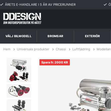
ÅRETS E-HANDLARE I 5 ÅR AV PRICERUNNER
Ö
VÄLJ BILMODELL
BROMSAR
EXTERIÖR
Hem
Universala produkter
Chassi
Luftfjädring
Modellan
BMW M3 F80 & M4 F82/F83 15+ Komplett Luftfjädring Inkl. Air Lift AL
fr. 2000 KR