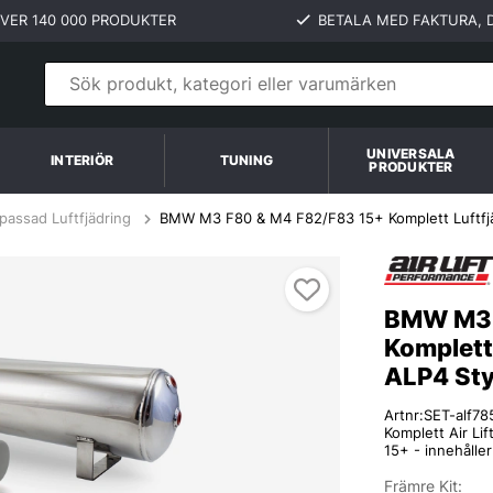
VER 140 000 PRODUKTER
BETALA MED FAKTURA, D
UNIVERSALA
INTERIÖR
TUNING
PRODUKTER
passad Luftfjädring
BMW M3 F80 & M4 F82/F83 15+ Komplett Luftfjädr
P4 Styrsystem Air Lift Performance
BMW M3 
Komplett 
ALP4 Sty
Artnr:
SET-alf78
Komplett Air Li
15+ - innehålle
Främre Kit: