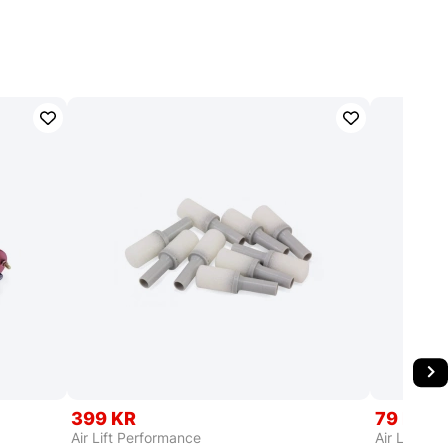
399 KR
79 KR
Air Lift Performance
Air Lift Pe