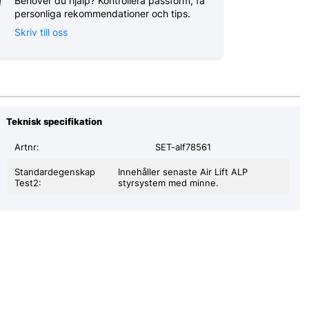
Behöver du hjälp? Kontrollera passform, få
personliga rekommendationer och tips.
Skriv till oss
Teknisk specifikation
Artnr:
SET-alf78561
Standardegenskap
Innehåller senaste Air Lift ALP
Test2:
styrsystem med minne.