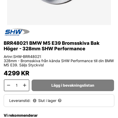
BRR48021 BMW M5 E39 Bromsskiva Bak
Höger - 328mm SHW Performance
Artnr:
SHW-BRR48021
|
328mm - Bromsskiva från kända SHW Performance till din BMW
M5 E39. Säljs Styckvis!
4299
KR
Lägg i bevakningslistan
Leveranstid:
Slut i lager
Vi rekommenderar