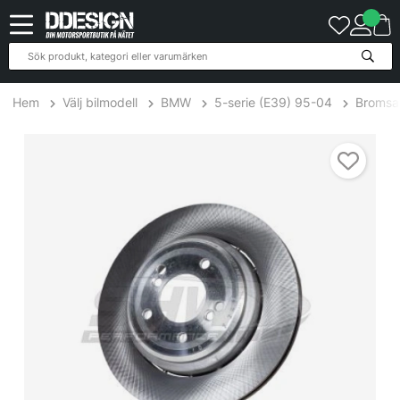
Hem
Välj bilmodell
BMW
5-serie (E39) 95-04
Bromsa
BRR48021 BMW M5 E39 Bromsskiva Bak Höger - 328mm SHW Pe