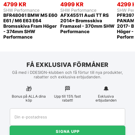
4799 KR
4999 KR
4299 
SHW Performance
SHW Performance
SHW Per
BFR48061 BMW M5 E60
AFX45511 Audi TT RS
PFR397
E61 / M6 E63 E64
2014+ Bromsskiva
PANAMER
Bromsskiva Fram Höger
Framaxel - 370mm SHW
2017- B
- 374mm SHW
Performance
Höger 
Performance
Perfor
FÅ EXKLUSIVA FÖRMÅNER
Gå med i DDESIGN-klubben och få förtur till nya produkter,
rabatter och exklusiva erbjudanden.
🎁
🏁︎
🔔
Bonus på ALLA dina
Upp till 15% fast
Exklusiva
köp
rabatt!
erbjudanden
SIGNA UPP