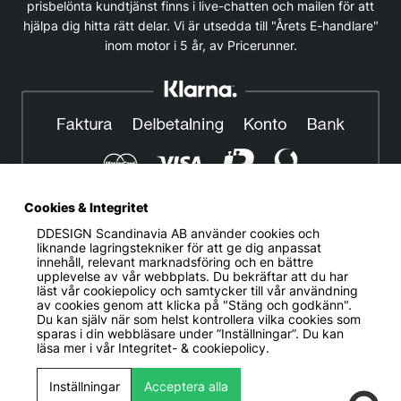
prisbelönta kundtjänst finns i live-chatten och mailen för att
hjälpa dig hitta rätt delar. Vi är utsedda till "Årets E-handlare"
inom motor i 5 år, av Pricerunner.
Cookies & Integritet
DDESIGN Scandinavia AB
använder cookies och
© DDESIGN. Alla rättigheter reserverade.
liknande lagringstekniker för att ge dig anpassat
innehåll, relevant marknadsföring och en bättre
Om oss
|
Privacy policy
|
Cookiepolicy
|
Köp- och
upplevelse av vår webbplats. Du bekräftar att du har
leveransvillkor
läst vår cookiepolicy och samtycker till vår användning
av cookies genom att klicka på "Stäng och godkänn".
Telefonnummer:
019-507 40 01
Du kan själv när som helst kontrollera vilka cookies som
sparas i din webbläsare under ”Inställningar”. Du kan
Helgfria vardagar 10:00-12:00
läsa mer i vår
Integritet- & cookiepolicy.
DDESIGN Scandinavia AB Organisationsnummer:
556739-5164
Inställningar
Acceptera alla
Mosåsvägen 142, 702 36 Örebro