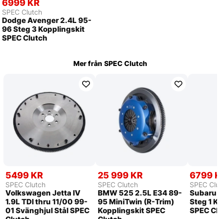
6999 KR
SPEC Clutch
Dodge Avenger 2.4L 95-
96 Steg 3 Kopplingskit
SPEC Clutch
Mer från
SPEC Clutch
5499 KR
25 999 KR
6799 
SPEC Clutch
SPEC Clutch
SPEC Clu
Volkswagen Jetta IV
BMW 525 2.5L E34 89-
Subaru
1.9L TDI thru 11/00 99-
95 MiniTwin (R-Trim)
Steg 1 
01 Svänghjul Stål SPEC
Kopplingskit SPEC
SPEC Cl