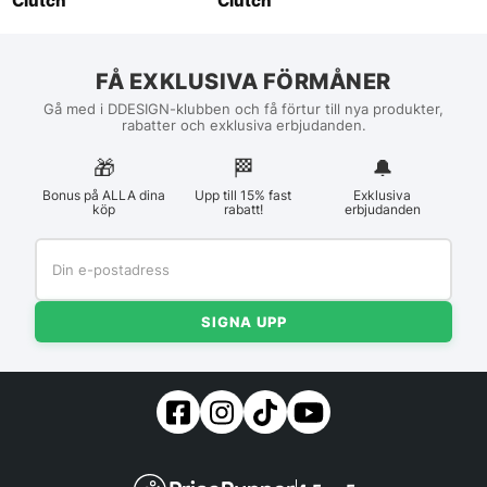
Clutch
Clutch
FÅ EXKLUSIVA FÖRMÅNER
Gå med i DDESIGN-klubben och få förtur till nya produkter,
rabatter och exklusiva erbjudanden.
🎁
🏁︎
🔔
Bonus på ALLA dina
Upp till 15% fast
Exklusiva
köp
rabatt!
erbjudanden
SIGNA UPP