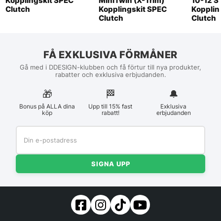
Kopplingskit SPEC
MiniTwin (X-Trim)
10-12 S
Clutch
Kopplingskit SPEC
Kopplin
Clutch
Clutch
FÅ EXKLUSIVA FÖRMÅNER
Gå med i DDESIGN-klubben och få förtur till nya produkter,
rabatter och exklusiva erbjudanden.
🎁
🏁︎
🔔
Bonus på ALLA dina
Upp till 15% fast
Exklusiva
köp
rabatt!
erbjudanden
SIGNA UPP