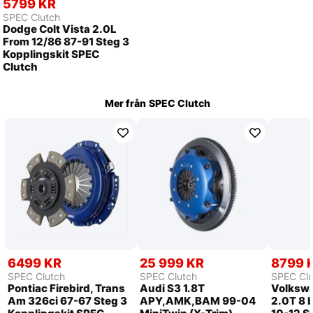
5799 KR
SPEC Clutch
Dodge Colt Vista 2.0L
From 12/86 87-91 Steg 3
Kopplingskit SPEC
Clutch
Mer från
SPEC Clutch
6499 KR
25 999 KR
8799 
SPEC Clutch
SPEC Clutch
SPEC Clu
Pontiac Firebird, Trans
Audi S3 1.8T
Volkswa
Am 326ci 67-67 Steg 3
APY,AMK,BAM 99-04
2.0T 8 b