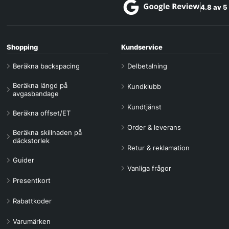
4.8 av 5
Shopping
Kundservice
Beräkna backspacing
Delbetalning
Beräkna längd på
Kundklubb
avgasbandage
Kundtjänst
Beräkna offset/ET
Order & leverans
Beräkna skillnaden på
däckstorlek
Retur & reklamation
Guider
Vanliga frågor
Presentkort
Rabattkoder
Varumärken