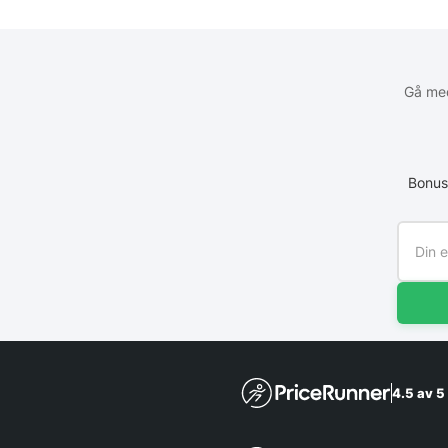
Gå med
Bonus
4.5 av 5