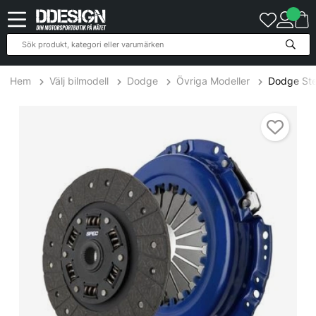
Hem
Välj bilmodell
Dodge
Övriga Modeller
Dodge Ste
Dodge Stealth 3.0L VR-4 90-99 Steg 1 Kopplingskit SPEC Clutch