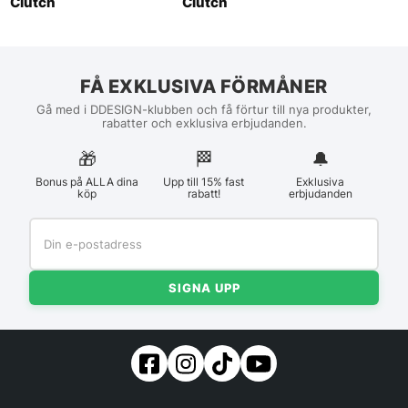
Clutch
Clutch
FÅ EXKLUSIVA FÖRMÅNER
Gå med i DDESIGN-klubben och få förtur till nya produkter,
rabatter och exklusiva erbjudanden.
🎁
🏁︎
🔔
Bonus på ALLA dina
Upp till 15% fast
Exklusiva
köp
rabatt!
erbjudanden
SIGNA UPP