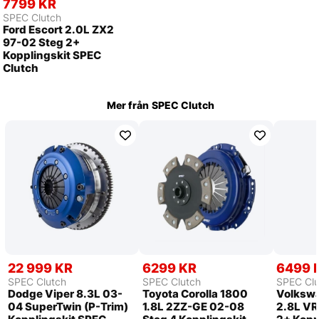
7799 KR
SPEC Clutch
Ford Escort 2.0L ZX2
97-02 Steg 2+
Kopplingskit SPEC
Clutch
Mer från
SPEC Clutch
22 999 KR
6299 KR
6499 
SPEC Clutch
SPEC Clutch
SPEC Clu
Dodge Viper 8.3L 03-
Toyota Corolla 1800
Volkswa
04 SuperTwin (P-Trim)
1.8L 2ZZ-GE 02-08
2.8L VR