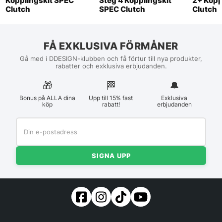
Kopplingskit SPEC
Steg 4 Kopplingskit
2+ Kopp
Clutch
SPEC Clutch
Clutch
FÅ EXKLUSIVA FÖRMÅNER
Gå med i DDESIGN-klubben och få förtur till nya produkter,
rabatter och exklusiva erbjudanden.
🎁
🏁︎
🔔
Bonus på ALLA dina
Upp till 15% fast
Exklusiva
köp
rabatt!
erbjudanden
SIGNA UPP