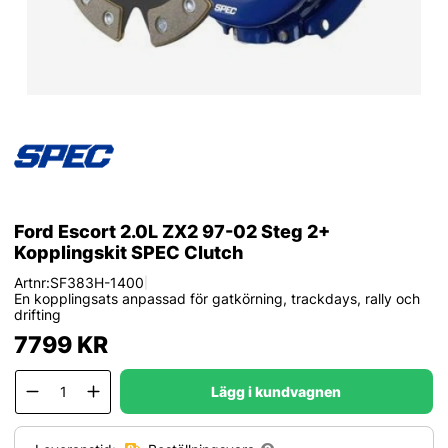
Ford Escort 2.0L ZX2 97-02 Steg 2+
Kopplingskit SPEC Clutch
Artnr:
SF383H-1400
|
En kopplingsats anpassad för gatkörning, trackdays, rally och
drifting
7799
KR
Lägg i kundvagnen