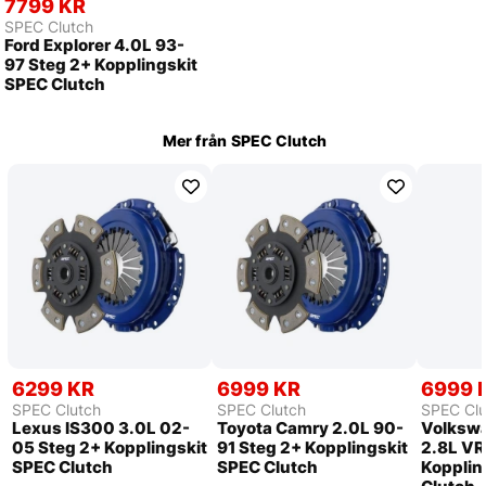
7799 KR
SPEC Clutch
Ford Explorer 4.0L 93-
97 Steg 2+ Kopplingskit
SPEC Clutch
Mer från
SPEC Clutch
6299 KR
6999 KR
6999 
SPEC Clutch
SPEC Clutch
SPEC Clu
Lexus IS300 3.0L 02-
Toyota Camry 2.0L 90-
Volkswa
05 Steg 2+ Kopplingskit
91 Steg 2+ Kopplingskit
2.8L VR
SPEC Clutch
SPEC Clutch
Kopplin