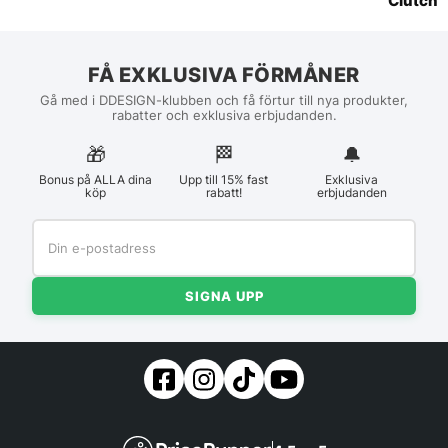
Clutch
FÅ EXKLUSIVA FÖRMÅNER
Gå med i DDESIGN-klubben och få förtur till nya produkter,
rabatter och exklusiva erbjudanden.
🎁
🏁︎
🔔
Bonus på ALLA dina
Upp till 15% fast
Exklusiva
köp
rabatt!
erbjudanden
SIGNA UPP