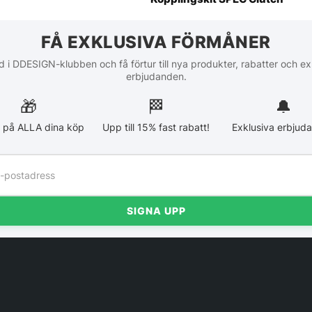
FÅ EXKLUSIVA FÖRMÅNER
 i DDESIGN-klubben och få förtur till nya produkter, rabatter och ex
erbjudanden.
🎁
🏁︎
🔔
 på ALLA dina köp
Upp till 15% fast rabatt!
Exklusiva erbjud
SIGNA UPP