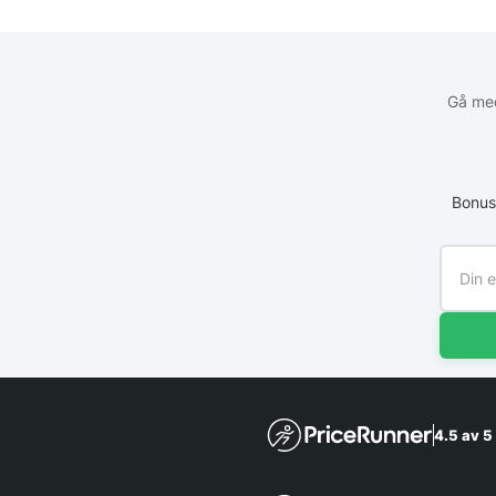
Gå med
Bonus
4.5 av 5