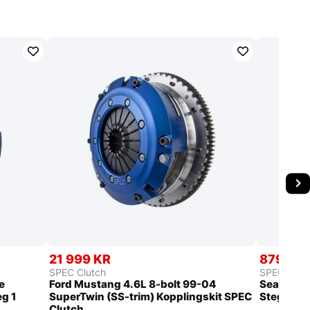
21 999 KR
8799 K
SPEC Clutch
SPEC Clut
e
Ford Mustang 4.6L 8-bolt 99-04
Seat Leon
eg 1
SuperTwin (SS-trim) Kopplingskit SPEC
Steg 3 Ko
Clutch