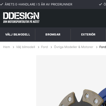
ÅRETS E-HANDLARE I 5 ÅR AV PRICERUNNER
Ö
VÄLJ BILMODELL
BROMSAR
EXTERIÖR
Hem
Välj bilmodell
Ford
Övriga Modeller & Motorer
Ford
Ford Fairlane, Torino 5.0L 68-74 Steg 3 Kopplingskit SPEC Clutch