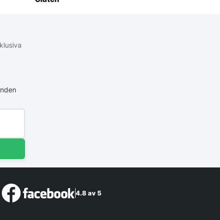
klusiva
anden
4.8 av 5