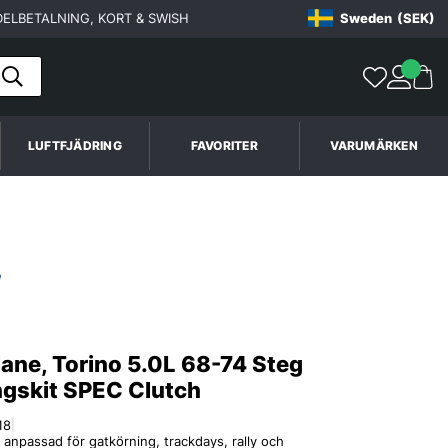
ELBETALNING, KORT & SWISH
Sweden
(SEK)
LUFTFJÄDRING
FAVORITER
VARUMÄRKEN
lane, Torino 5.0L 68-74 Steg
ngskit SPEC Clutch
18
|
 anpassad för gatkörning, trackdays, rally och