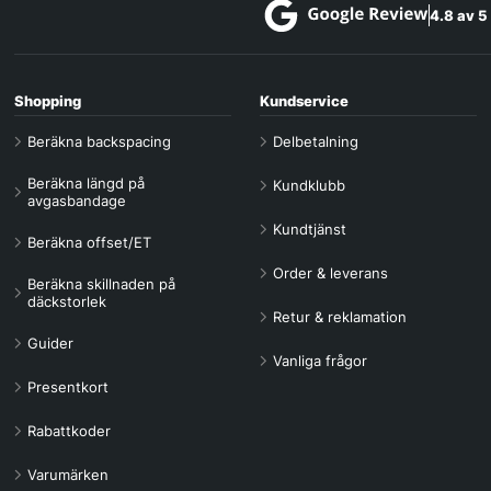
4.8 av 5
Shopping
Kundservice
Beräkna backspacing
Delbetalning
Beräkna längd på
Kundklubb
avgasbandage
Kundtjänst
Beräkna offset/ET
Order & leverans
Beräkna skillnaden på
däckstorlek
Retur & reklamation
Guider
Vanliga frågor
Presentkort
Rabattkoder
Varumärken