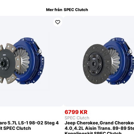
Mer från
SPEC Clutch
6799 KR
SPEC Clutch
ro 5.7L LS-1 98-02 Steg 4
Jeep Cherokee,Grand Cheroke
it SPEC Clutch
4.0,4.2L Aisin Trans. 89-89 St
Kopplingskit SPEC Clutch