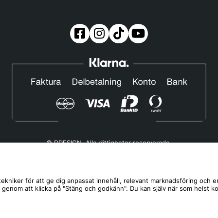
© DDESIGN. Alla rättigheter reserverade.
Om oss
|
Privacy policy
|
Cookiepolicy
|
Köp- och leveransvillkor
Telefonnummer:
019-507 40 01
ekniker för att ge dig anpassat innehåll, relevant marknadsföring och e
s genom att klicka på "Stäng och godkänn". Du kan själv när som helst k
Helgfria vardagar 10:00-12:00
DDESIGN Scandinavia AB Organisationsnummer:
556739-5164