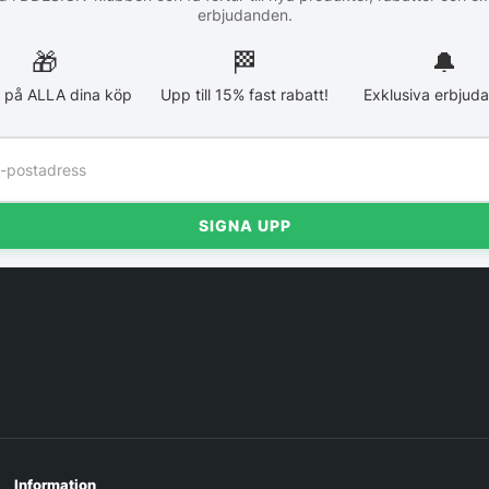
erbjudanden.
🎁
🏁︎
🔔
 på ALLA dina köp
Upp till 15% fast rabatt!
Exklusiva erbjud
SIGNA UPP
Information