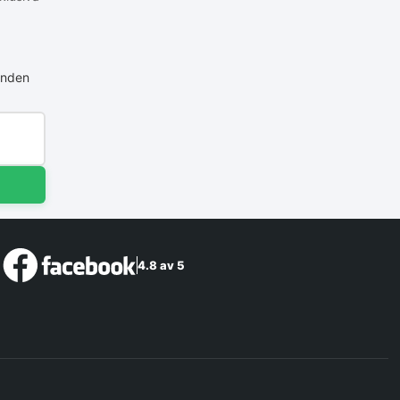
anden
4.8 av 5