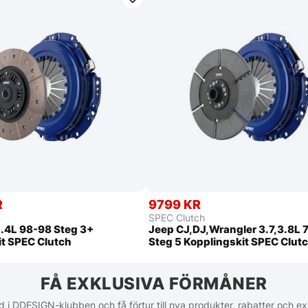
R
9799 KR
SPEC Clutch
2.4L 98-98 Steg 3+
Jeep CJ,DJ,Wrangler 3.7,3.8L 
it SPEC Clutch
Steg 5 Kopplingskit SPEC Clut
FÅ EXKLUSIVA FÖRMÅNER
 i DDESIGN-klubben och få förtur till nya produkter, rabatter och ex