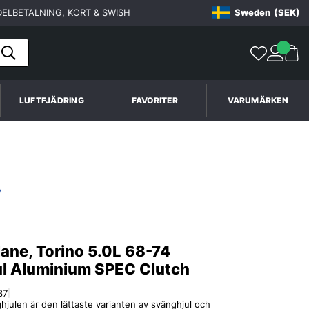
ELBETALNING, KORT & SWISH
Sweden
(SEK)
LUFTFJÄDRING
FAVORITER
VARUMÄRKEN
lane, Torino 5.0L 68-74
l Aluminium SPEC Clutch
37
|
julen är den lättaste varianten av svänghjul och