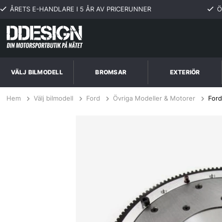
ÅRETS E-HANDLARE I 5 ÅR AV PRICERUNNER
Ö
VÄLJ BILMODELL
BROMSAR
EXTERIÖR
Hem
Välj bilmodell
Ford
Övriga Modeller & Motorer
Ford
Ford Fairlane, Torino 5.0L 68-74 Svänghjul Aluminium SPEC Clutch