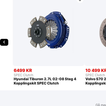
6499 KR
10 499 K
SPEC Clutch
SPEC Clutch
Hyundai Tiburon 2.7L 02-08 Steg 4
Volvo S70 
Kopplingskit SPEC Clutch
Kopplingsk
Gå med