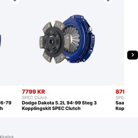
7799 KR
8799 K
SPEC Clutch
SPEC Clut
76-79
Dodge Dakota 5.2L 94-99 Steg 3
Saab 900 
ch
Kopplingskit SPEC Clutch
Kopplings
klusiva