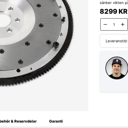
sänker vikten p
8299
KR
Leveranstid
lbehör & Reservdelar
Garanti