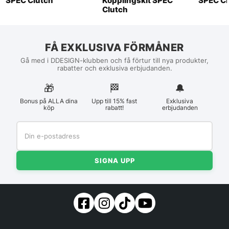
SPEC Clutch
Kopplingskit SPEC
SPEC Cl
Clutch
FÅ EXKLUSIVA FÖRMÅNER
Gå med i DDESIGN-klubben och få förtur till nya produkter,
rabatter och exklusiva erbjudanden.
🎁
🏁︎
🔔
Bonus på ALLA dina
Upp till 15% fast
Exklusiva
köp
rabatt!
erbjudanden
SIGNA UPP