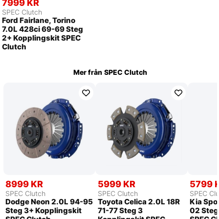
7999 KR
SPEC Clutch
Ford Fairlane, Torino
7.0L 428ci 69-69 Steg
2+ Kopplingskit SPEC
Clutch
Mer från
SPEC Clutch
8999 KR
5999 KR
5799 
SPEC Clutch
SPEC Clutch
SPEC Clu
Dodge Neon 2.0L 94-95
Toyota Celica 2.0L 18R
Kia Spo
Steg 3+ Kopplingskit
71-77 Steg 3
02 Steg