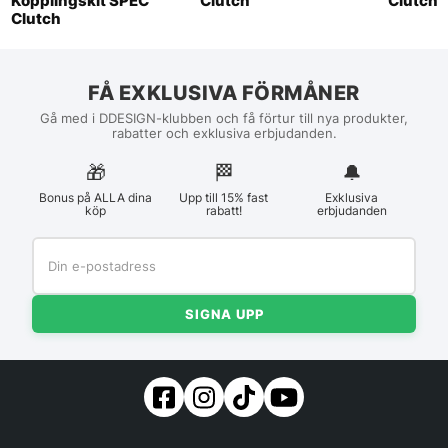
Kopplingskit SPEC
Clutch
Clutch
Clutch
FÅ EXKLUSIVA FÖRMÅNER
Gå med i DDESIGN-klubben och få förtur till nya produkter,
rabatter och exklusiva erbjudanden.
🎁
🏁︎
🔔
Bonus på ALLA dina
Upp till 15% fast
Exklusiva
köp
rabatt!
erbjudanden
SIGNA UPP