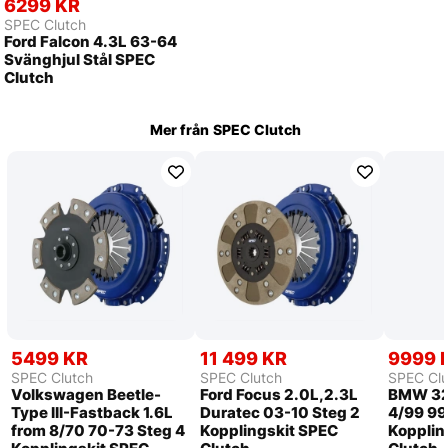
6299 KR
SPEC Clutch
Ford Falcon 4.3L 63-64
Svänghjul Stål SPEC
Clutch
Mer från
SPEC Clutch
5499 KR
11 499 KR
9999 
SPEC Clutch
SPEC Clutch
SPEC Clu
Volkswagen Beetle-
Ford Focus 2.0L,2.3L
BMW 32
Type III-Fastback 1.6L
Duratec 03-10 Steg 2
4/99 99
from 8/70 70-73 Steg 4
Kopplingskit SPEC
Kopplin