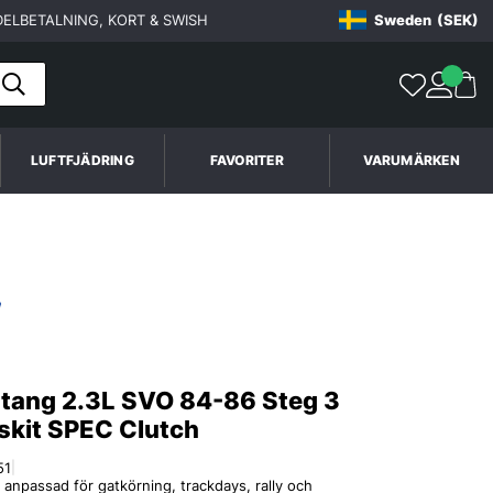
ELBETALNING, KORT & SWISH
Sweden
(SEK)
LUFTFJÄDRING
FAVORITER
VARUMÄRKEN
tang 2.3L SVO 84-86 Steg 3
skit SPEC Clutch
51
|
 anpassad för gatkörning, trackdays, rally och