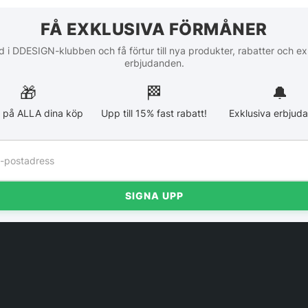
FÅ EXKLUSIVA FÖRMÅNER
 i DDESIGN-klubben och få förtur till nya produkter, rabatter och ex
erbjudanden.
🎁
🏁︎
🔔
 på ALLA dina köp
Upp till 15% fast rabatt!
Exklusiva erbjud
SIGNA UPP