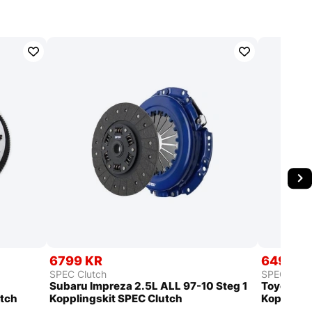
6799 KR
6499 K
SPEC Clutch
SPEC Clut
Subaru Impreza 2.5L ALL 97-10 Steg 1
Toyota Cr
utch
Kopplingskit SPEC Clutch
Kopplings