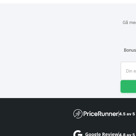
Gå med
Bonus
4.5 av 5
4.8 av 5