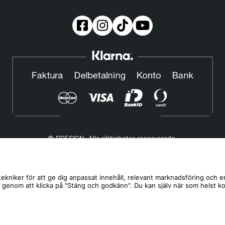
© DDESIGN. Alla rättigheter reserverade.
Om oss
|
Privacy policy
|
Cookiepolicy
|
Köp- och leveransvillkor
Telefonnummer:
019-507 40 01
ekniker för att ge dig anpassat innehåll, relevant marknadsföring och e
s genom att klicka på "Stäng och godkänn". Du kan själv när som helst k
Helgfria vardagar 10:00-12:00
DDESIGN Scandinavia AB Organisationsnummer:
556739-5164
Mosåsvägen 142, 702 36 Örebro