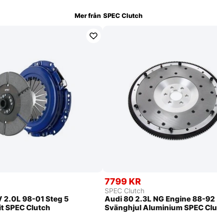
Mer från
SPEC Clutch
7799 KR
SPEC Clutch
 2.0L 98-01 Steg 5
Audi 80 2.3L NG Engine 88-92
it SPEC Clutch
Svänghjul Aluminium SPEC Cl