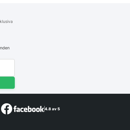
klusiva
anden
4.8 av 5