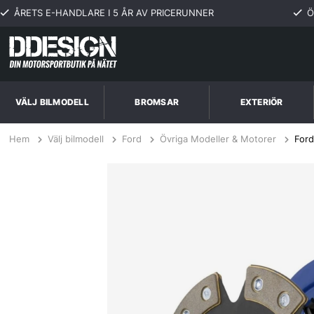
ÅRETS E-HANDLARE I 5 ÅR AV PRICERUNNER
Ö
VÄLJ BILMODELL
BROMSAR
EXTERIÖR
Hem
Välj bilmodell
Ford
Övriga Modeller & Motorer
Ford
Ford Mustang 2.3L SVO 84-86 Steg 3 Kopplingskit SPEC Clutch