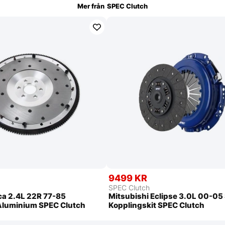
Mer från
SPEC Clutch
9499 KR
SPEC Clutch
ca 2.4L 22R 77-85
Mitsubishi Eclipse 3.0L 00-05 
Aluminium SPEC Clutch
Kopplingskit SPEC Clutch