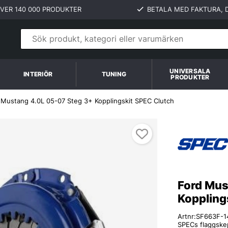
VER 140 000 PRODUKTER
BETALA MED FAKTURA, D
UNIVERSALA
INTERIÖR
TUNING
PRODUKTER
 Mustang 4.0L 05-07 Steg 3+ Kopplingskit SPEC Clutch
Ford Mus
Koppling
Artnr:
SF663F-1
SPECs flaggskep