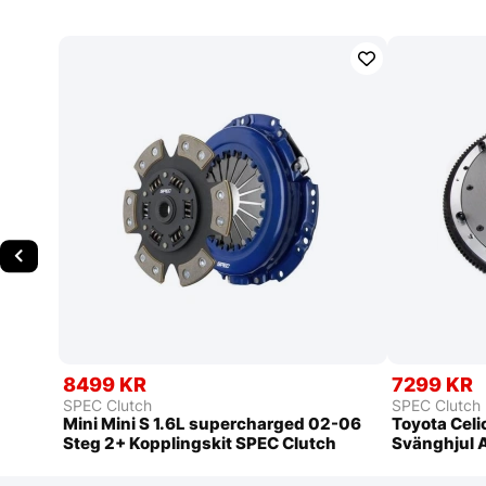
8499 KR
7299 KR
SPEC Clutch
SPEC Clutch
Mini Mini S 1.6L supercharged 02-06
Toyota Celi
Steg 2+ Kopplingskit SPEC Clutch
Svänghjul 