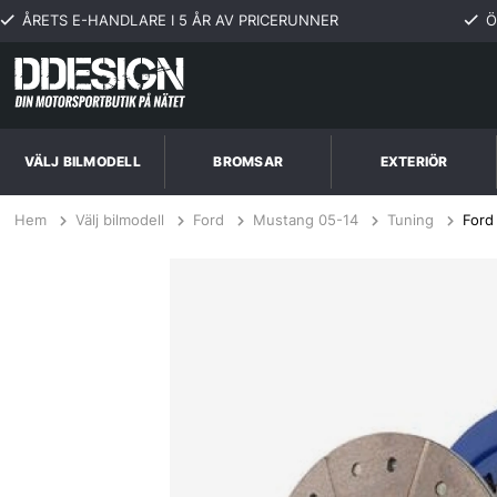
ÅRETS E-HANDLARE I 5 ÅR AV PRICERUNNER
Ö
VÄLJ BILMODELL
BROMSAR
EXTERIÖR
Hem
Välj bilmodell
Ford
Mustang 05-14
Tuning
Ford
Ford Mustang 4.0L 05-07 Steg 3+ Kopplingskit SPEC Clutch