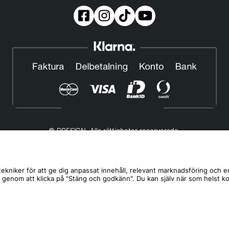
© DDESIGN. Alla rättigheter reserverade.
Om oss
|
Privacy policy
|
Cookiepolicy
|
Köp- och leveransvillkor
Telefonnummer:
019-507 40 01
ekniker för att ge dig anpassat innehåll, relevant marknadsföring och e
s genom att klicka på "Stäng och godkänn". Du kan själv när som helst k
Helgfria vardagar 10:00-12:00
DDESIGN Scandinavia AB Organisationsnummer:
556739-5164
Mosåsvägen 142, 702 36 Örebro