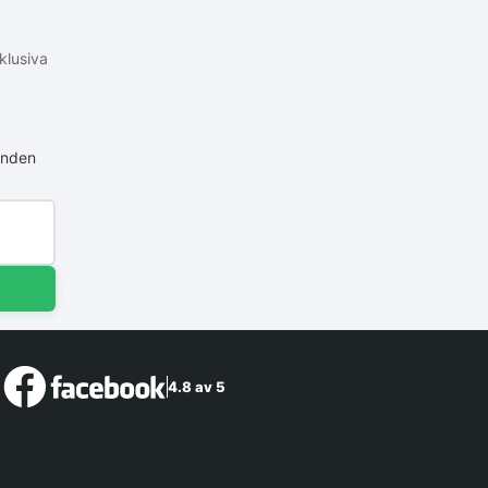
klusiva
anden
4.8 av 5