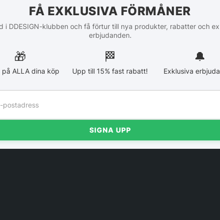
FÅ EXKLUSIVA FÖRMÅNER
 i DDESIGN-klubben och få förtur till nya produkter, rabatter och ex
erbjudanden.
🎁
🏁︎
🔔
 på ALLA dina köp
Upp till 15% fast rabatt!
Exklusiva erbjud
SIGNA UPP