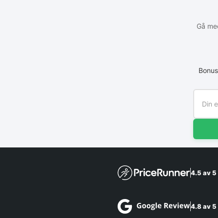
Gå med
Bonus
4.5 av 5
4.8 av 5