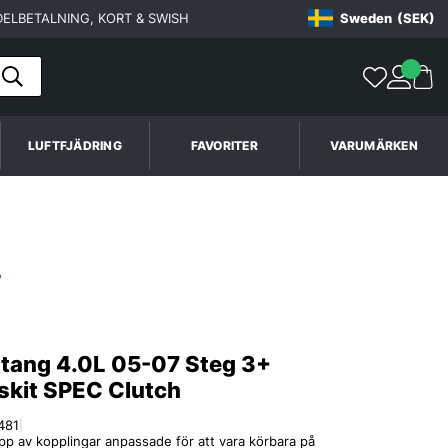
ELBETALNING, KORT & SWISH
Sweden
(SEK)
LUFTFJÄDRING
FAVORITER
VARUMÄRKEN
tang 4.0L 05-07 Steg 3+
skit SPEC Clutch
481
|
p av kopplingar anpassade för att vara körbara på