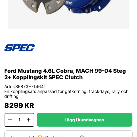
Ford Mustang 4.6L Cobra, MACH 99-04 Steg
2+ Kopplingskit SPEC Clutch
Artnr:
SF873H-1464
|
En kopplingsats anpassad för gatkörning, trackdays, rally och
drifting
8299
KR
Lägg i kundvagnen