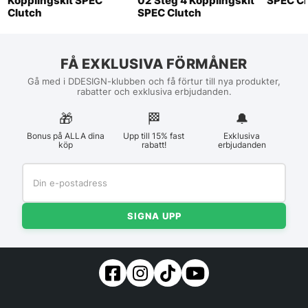
Kopplingskit SPEC
02 Steg 4 Kopplingskit
SPEC Cl
Clutch
SPEC Clutch
FÅ EXKLUSIVA FÖRMÅNER
Gå med i DDESIGN-klubben och få förtur till nya produkter,
rabatter och exklusiva erbjudanden.
🎁
🏁︎
🔔
Bonus på ALLA dina
Upp till 15% fast
Exklusiva
köp
rabatt!
erbjudanden
SIGNA UPP