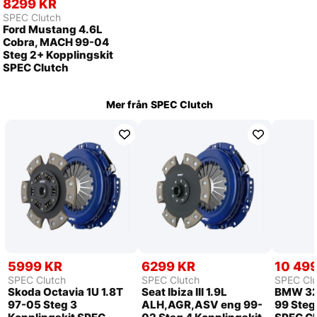
8299 KR
SPEC Clutch
Ford Mustang 4.6L
Cobra, MACH 99-04
Steg 2+ Kopplingskit
SPEC Clutch
Mer från
SPEC Clutch
5999 KR
6299 KR
10 49
SPEC Clutch
SPEC Clutch
SPEC Clu
Skoda Octavia 1U 1.8T
Seat Ibiza III 1.9L
BMW 32
97-05 Steg 3
ALH,AGR,ASV eng 99-
99 Steg