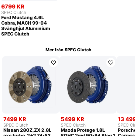
6799 KR
SPEC Clutch
Ford Mustang 4.6L
Cobra, MACH 99-04
Svänghjul Aluminium
SPEC Clutch
Mer från
SPEC Clutch
7499 KR
5499 KR
13 49
SPEC Clutch
SPEC Clutch
SPEC Clu
Nissan 280Z,ZX 2.8L
Mazda Protege 1.8L
Porsche
exc turbo, 2+2 74-83
SOHC 2wd 90-94 Steg 1
Carrera,