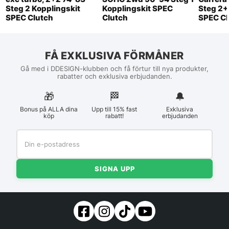
Steg 2 Kopplingskit
Kopplingskit SPEC
Steg 2+
SPEC Clutch
Clutch
SPEC Cl
FÅ EXKLUSIVA FÖRMÅNER
Gå med i DDESIGN-klubben och få förtur till nya produkter,
rabatter och exklusiva erbjudanden.
🎁
🏁︎
🔔
Bonus på ALLA dina
Upp till 15% fast
Exklusiva
köp
rabatt!
erbjudanden
SIGNA UPP