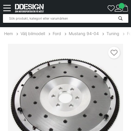
Hem
Välj bilmodell
Ford
Mustang 94-04
Tuning
F
Ford Mustang 4.6L Cobra, MACH 99-04 Svänghjul Aluminium SPE