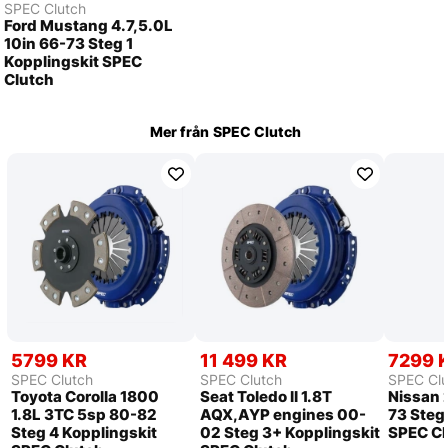
SPEC Clutch
Ford Mustang 4.7,5.0L
10in 66-73 Steg 1
Kopplingskit SPEC
Clutch
Mer från
SPEC Clutch
5799 KR
11 499 KR
7299 
SPEC Clutch
SPEC Clutch
SPEC Clu
Toyota Corolla 1800
Seat Toledo II 1.8T
Nissan 
1.8L 3TC 5sp 80-82
AQX,AYP engines 00-
73 Steg
Steg 4 Kopplingskit
02 Steg 3+ Kopplingskit
SPEC Cl