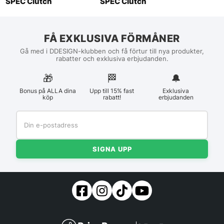
SPEC Clutch
SPEC Clutch
FÅ EXKLUSIVA FÖRMÅNER
Gå med i DDESIGN-klubben och få förtur till nya produkter,
rabatter och exklusiva erbjudanden.
🎁
🏁︎
🔔
Bonus på ALLA dina
Upp till 15% fast
Exklusiva
köp
rabatt!
erbjudanden
SIGNA UPP