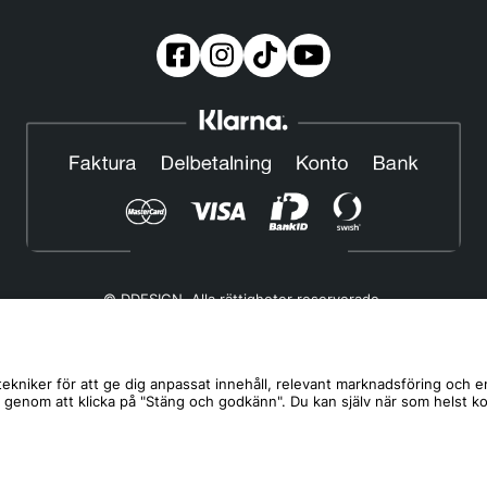
© DDESIGN. Alla rättigheter reserverade.
Om oss
|
Privacy policy
|
Cookiepolicy
|
Köp- och leveransvillkor
Telefonnummer:
019-507 40 01
ekniker för att ge dig anpassat innehåll, relevant marknadsföring och e
s genom att klicka på "Stäng och godkänn". Du kan själv när som helst k
Helgfria vardagar 10:00-12:00
DDESIGN Scandinavia AB Organisationsnummer:
556739-5164
Mosåsvägen 142, 702 36 Örebro