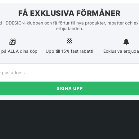
FÅ EXKLUSIVA FÖRMÅNER
 i DDESIGN-klubben och få förtur till nya produkter, rabatter och ex
erbjudanden.
🎁
🏁︎
🔔
 på ALLA dina köp
Upp till 15% fast rabatt!
Exklusiva erbjud
SIGNA UPP