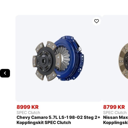
8999 KR
8799 KR
SPEC Clutch
SPEC Clutch
Chevy Camaro 5.7L LS-1 98-02 Steg 2+
Nissan Max
Kopplingskit SPEC Clutch
Kopplingsk