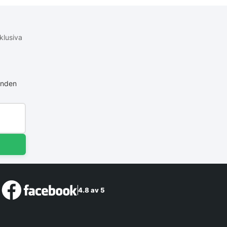
klusiva
anden
4.8 av 5