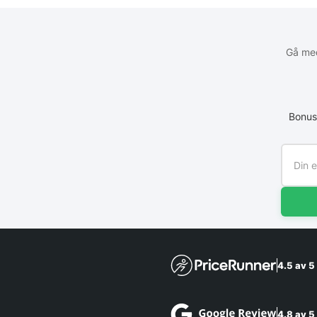
Gå med
Bonus
4.5 av 5
4.8 av 5