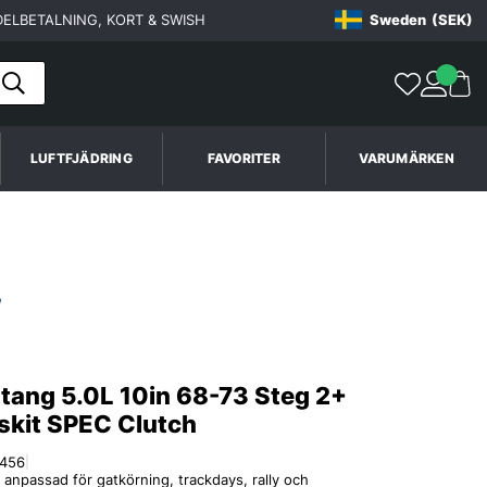
ELBETALNING, KORT & SWISH
Sweden
(SEK)
LUFTFJÄDRING
FAVORITER
VARUMÄRKEN
tang 5.0L 10in 68-73 Steg 2+
skit SPEC Clutch
456
|
 anpassad för gatkörning, trackdays, rally och