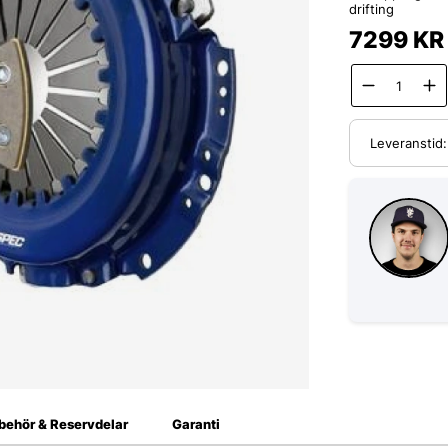
drifting
7299
KR
Leveranstid
lbehör & Reservdelar
Garanti