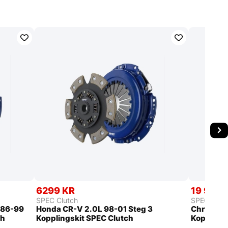
6299 KR
19 999 
SPEC Clutch
SPEC Clut
6 86-99
Honda CR-V 2.0L 98-01 Steg 3
Chrysler 
ch
Kopplingskit SPEC Clutch
Kopplings