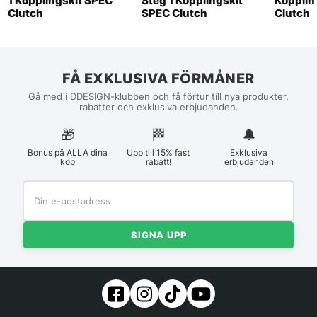
1 Kopplingskit SPEC
Steg 1 Kopplingskit
Kopplin
Clutch
SPEC Clutch
Clutch
FÅ EXKLUSIVA FÖRMÅNER
Gå med i DDESIGN-klubben och få förtur till nya produkter,
rabatter och exklusiva erbjudanden.
🎁
🏁︎
🔔
Bonus på ALLA dina
Upp till 15% fast
Exklusiva
köp
rabatt!
erbjudanden
SIGNA UPP