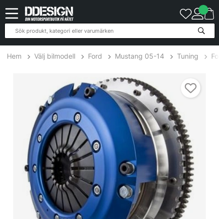
Hem
Välj bilmodell
Ford
Mustang 05-14
Tuning
Fo
Ford Mustang 5.0L 11-12 SuperTwin (E-Trim) Kopplingskit SPEC Cl