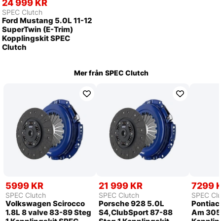
24 999 KR
SPEC Clutch
Ford Mustang 5.0L 11-12
SuperTwin (E-Trim)
Kopplingskit SPEC
Clutch
Mer från
SPEC Clutch
5999 KR
21 999 KR
7299 
SPEC Clutch
SPEC Clutch
SPEC Clu
Volkswagen Scirocco
Porsche 928 5.0L
Pontiac 
1.8L 8 valve 83-89 Steg
S4,ClubSport 87-88
Am 305c