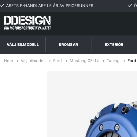
ÅRETS E-HANDLARE I 5 ÅR AV PRICERUNNER
Ö
VÄLJ BILMODELL
BROMSAR
EXTERIÖR
Hem
Välj bilmodell
Ford
Mustang 05-14
Tuning
Ford
Ford Mustang 5.0L 11-12 SuperTwin (SS-trim) Kopplingskit SPEC Clut