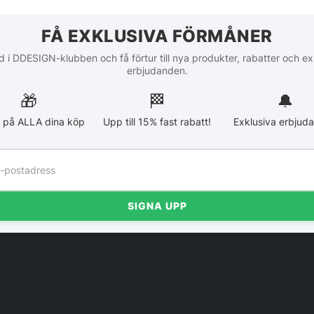
FÅ EXKLUSIVA FÖRMÅNER
 i DDESIGN-klubben och få förtur till nya produkter, rabatter och ex
erbjudanden.
🎁
🏁︎
🔔
 på ALLA dina köp
Upp till 15% fast rabatt!
Exklusiva erbjud
SIGNA UPP