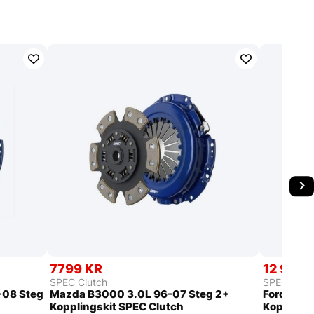
7799 KR
12 999 
SPEC Clutch
SPEC Clut
-08 Steg
Mazda B3000 3.0L 96-07 Steg 2+
Ford Focu
Kopplingskit SPEC Clutch
Kopplings