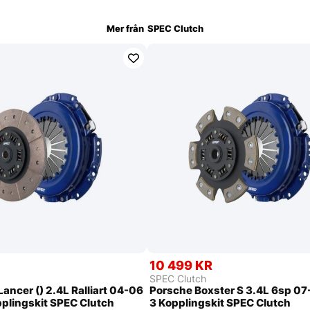
Mer från
SPEC Clutch
R
10 499 KR
SPEC Clutch
Lancer () 2.4L Ralliart 04-06
Porsche Boxster S 3.4L 6sp 07
plingskit SPEC Clutch
3 Kopplingskit SPEC Clutch