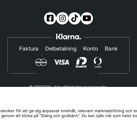
© DDESIGN. Alla rättigheter reserverade.
Om oss
|
Privacy policy
|
Cookiepolicy
|
Köp- och leveransvillkor
Telefonnummer:
019-507 40 01
ekniker för att ge dig anpassat innehåll, relevant marknadsföring och e
s genom att klicka på "Stäng och godkänn". Du kan själv när som helst k
Helgfria vardagar 10:00-12:00
DDESIGN Scandinavia AB Organisationsnummer:
556739-5164
Mosåsvägen 142, 702 36 Örebro