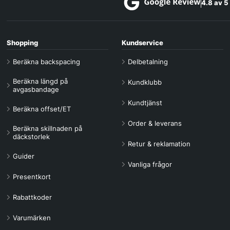
4.8 av 5
Shopping
Kundservice
Beräkna backspacing
Delbetalning
Beräkna längd på
Kundklubb
avgasbandage
Kundtjänst
Beräkna offset/ET
Order & leverans
Beräkna skillnaden på
däckstorlek
Retur & reklamation
Guider
Vanliga frågor
Presentkort
Rabattkoder
Varumärken