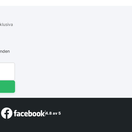
klusiva
anden
4.8 av 5