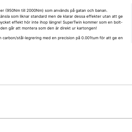
ekter (950Nm till 2000Nm) som används på gatan och banan.
känsla som liknar standard men de klarar dessa effekter utan att ge
 mycket effekt hör inte ihop längre! SuperTwin kommer som en bolt-
 den går att montera som den är direkt ur kartongen!
 en carbon/stål-legrering med en precision på 0.001tum för att ge en