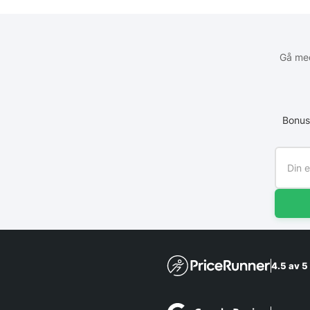
Gå med
Bonus
4.5 av 5