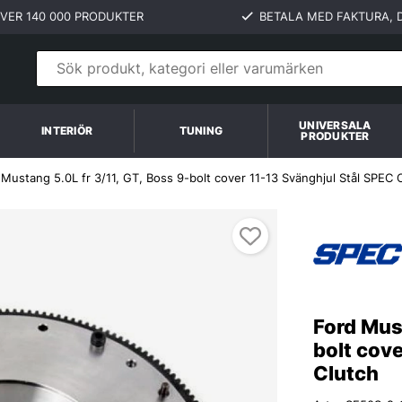
VER 140 000 PRODUKTER
BETALA MED FAKTURA, D
UNIVERSALA
INTERIÖR
TUNING
PRODUKTER
 Mustang 5.0L fr 3/11, GT, Boss 9-bolt cover 11-13 Svänghjul Stål SPEC 
l SPEC Clutch
Ford Must
bolt cov
Clutch