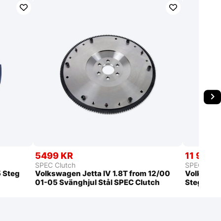
5499 KR
11 999 
SPEC Clutch
SPEC Clut
 Steg
Volkswagen Jetta IV 1.8T from 12/00
Volkswage
01-05 Svänghjul Stål SPEC Clutch
Steg 3+ K