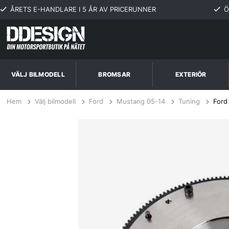
ÅRETS E-HANDLARE I 5 ÅR AV PRICERUNNER
Ö
VÄLJ BILMODELL
BROMSAR
EXTERIÖR
Hem
Välj bilmodell
Ford
Mustang 05-14
Tuning
Ford
Ford Mustang 5.0L fr 3/11, GT, Boss 9-bolt cover 11-13 Svänghjul Stå