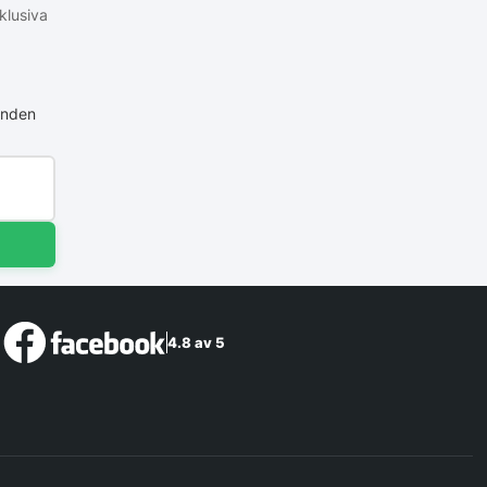
klusiva
anden
4.8 av 5