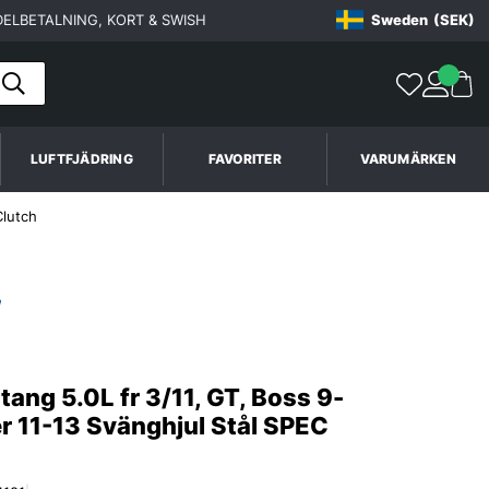
ELBETALNING, KORT & SWISH
Sweden
(SEK)
LUFTFJÄDRING
FAVORITER
VARUMÄRKEN
Clutch
ang 5.0L fr 3/11, GT, Boss 9-
er 11-13 Svänghjul Stål SPEC