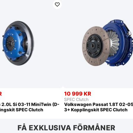
R
10 999 KR
SPEC Clutch
 2.0L Si 03-11 MiniTwin (D-
Volkswagen Passat 1.8T 02-05
ingskit SPEC Clutch
3+ Kopplingskit SPEC Clutch
FÅ EXKLUSIVA FÖRMÅNER