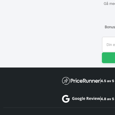
Gå med
Bonus
4.5 av 5
4.8 av 5