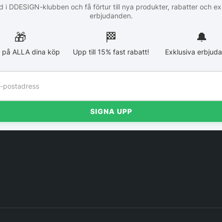
 i DDESIGN-klubben och få förtur till nya produkter, rabatter och ex
erbjudanden.
🎁
🏁︎
🔔
 på ALLA dina köp
Upp till 15% fast rabatt!
Exklusiva erbjud
SIGNA UPP