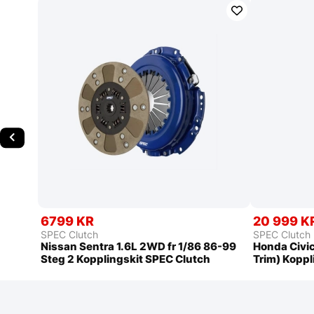
6799 KR
20 999 K
SPEC Clutch
SPEC Clutch
Nissan Sentra 1.6L 2WD fr 1/86 86-99
Honda Civic
Steg 2 Kopplingskit SPEC Clutch
Trim) Koppl