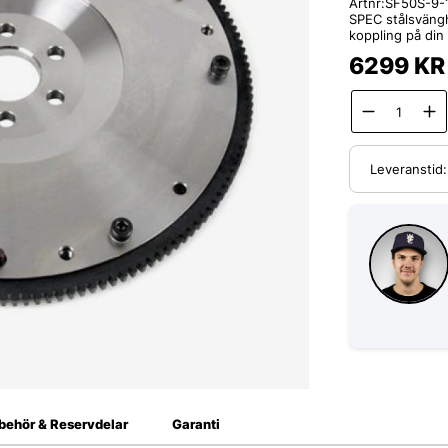
Artnr:
SF50S-9-
SPEC stålsvängh
koppling på din
6299
KR
Leveranstid
lbehör & Reservdelar
Garanti