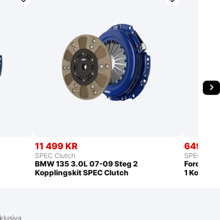
11 499 KR
6499 K
SPEC Clutch
SPEC Clut
BMW 135 3.0L 07-09 Steg 2
Ford Must
Kopplingskit SPEC Clutch
1 Kopplin
klusiva