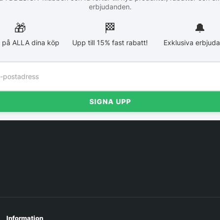
erbjudanden.
🎁
🏁︎
🔔
 på ALLA dina köp
Upp till 15% fast rabatt!
Exklusiva erbjud
SIGNA UPP
Information