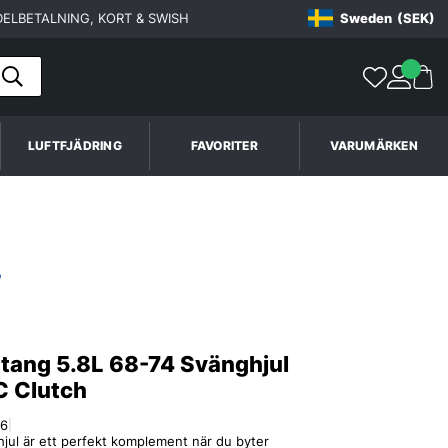
ELBETALNING, KORT & SWISH
Sweden
(SEK)
LUFTFJÄDRING
FAVORITER
VARUMÄRKEN
tang 5.8L 68-74 Svänghjul
C Clutch
76
|
jul är ett perfekt komplement när du byter