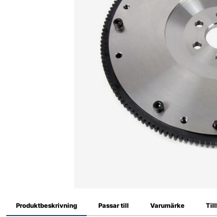
Produktbeskrivning
Passar till
Varumärke
Til