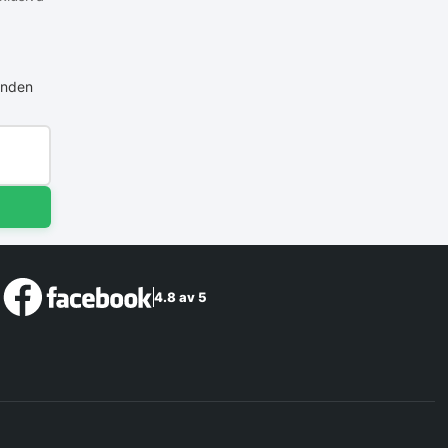
anden
4.8 av 5