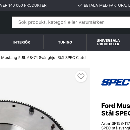
VER 140 000 PRODUKTER
BETALA MED FAKTURA, D
UNIVERSALA
INTERIÖR
TUNING
PRODUKTER
 Mustang 5.8L 68-74 Svänghjul Stål SPEC Clutch
Ford Mus
Stål SPE
Artnr:
SF15S-11
SPEC stålsvängh