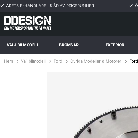
ÅRETS E-HANDLARE I 5 ÅR AV PRICERUNNER
Ö
VÄLJ BILMODELL
BROMSAR
EXTERIÖR
Hem
Välj bilmodell
Ford
Övriga Modeller & Motorer
Ford
Ford Mustang 5.8L 68-74 Svänghjul Stål SPEC Clutch