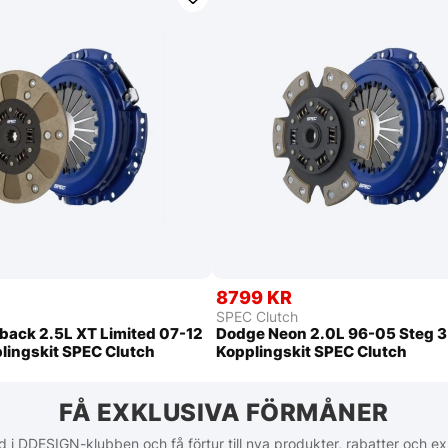
8799 KR
SPEC Clutch
back 2.5L XT Limited 07-12
Dodge Neon 2.0L 96-05 Steg 3
lingskit SPEC Clutch
Kopplingskit SPEC Clutch
FÅ EXKLUSIVA FÖRMÅNER
 i DDESIGN-klubben och få förtur till nya produkter, rabatter och ex