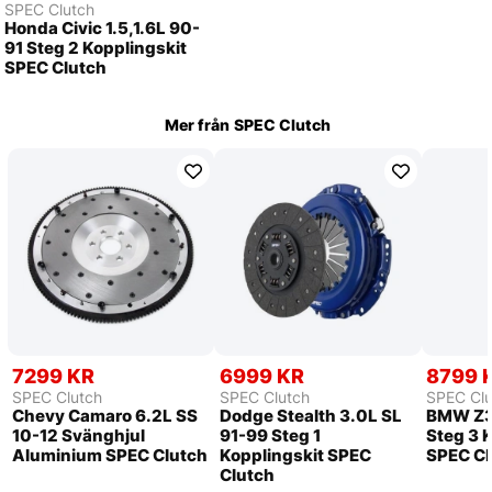
SPEC Clutch
Honda Civic 1.5,1.6L 90-
91 Steg 2 Kopplingskit
SPEC Clutch
Mer från
SPEC Clutch
7299 KR
6999 KR
8799 
SPEC Clutch
SPEC Clutch
SPEC Clu
Chevy Camaro 6.2L SS
Dodge Stealth 3.0L SL
BMW Z3
10-12 Svänghjul
91-99 Steg 1
Steg 3 
Aluminium SPEC Clutch
Kopplingskit SPEC
SPEC Cl
Clutch