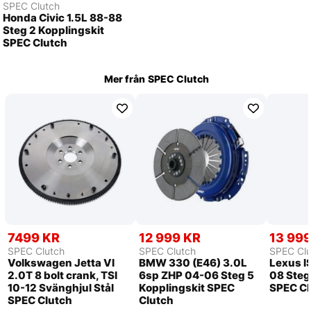
SPEC Clutch
Honda Civic 1.5L 88-88
Steg 2 Kopplingskit
SPEC Clutch
Mer från
SPEC Clutch
7499 KR
12 999 KR
13 99
SPEC Clutch
SPEC Clutch
SPEC Clu
Volkswagen Jetta VI
BMW 330 (E46) 3.0L
Lexus I
2.0T 8 bolt crank, TSI
6sp ZHP 04-06 Steg 5
08 Steg
10-12 Svänghjul Stål
Kopplingskit SPEC
SPEC Cl
SPEC Clutch
Clutch