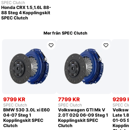
SPEC Clutch
Honda CRX 1.5,1.6L 88-
88 Steg 4 Kopplingskit
SPEC Clutch
Mer från
SPEC Clutch
9799 KR
7799 KR
9299 
SPEC Clutch
SPEC Clutch
SPEC Clu
BMW 530 3.0L xi E60
Volkswagen GTI Mk V
Volkswa
04-07 Steg 1
2.0T 02Q 06-09 Steg 1
Late 1.
Kopplingskit SPEC
Kopplingskit SPEC
01-05 S
Clutch
Clutch
Kopplin