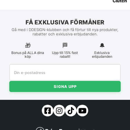
Clutch
FÅ EXKLUSIVA FÖRMÅNER
Gå med i DDESIGN-klubben och få förtur till nya produkter,
rabatter och exklusiva erbjudanden.
🎁
🏁︎
🔔
Bonus på ALLA dina
Upp till 15% fast
Exklusiva
köp
rabatt!
erbjudanden
SIGNA UPP